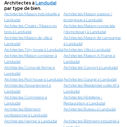
Architectes à
Landudal
par type de bien.
Architectes Maison individuelle à
Architectes Maison passive /
Landudal
écologique à Landudal
Architectes Chalet / Maison en
Architectes Maison connectée
bois à Landudal
(domotique) à Landudal
Architectes Maison de ville à
Architectes Maison de campagne
Landudal
à Landudal
Architectes Tiny house à Landudal
Architectes Villa à Landudal
Architectes Maison container à
Architectes Maison A-Frame à
Landudal
Landudal
Architectes Corps de ferme à
Architectes Carport à Landudal
Landudal
Architectes Pool house à Landudal
Architectes Garage à Landudal
Architectes Appartement à
Architectes Résidentiel collectif à
Landudal
Landudal
Architectes Commerce à
Architectes Hôtellerie -
Landudal
Restauration à Landudal
Architectes Bâtiment
Architectes Bureau à Landudal
professionnel à Landudal
Architectes Hangar à Landudal
Architectes Bâtiment industriel à