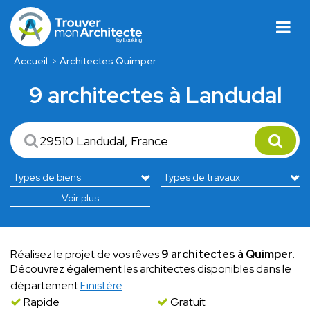
Accueil
Architectes Quimper
9 architectes à Landudal
Voir plus
Réalisez le projet de vos rêves
9 architectes à Quimper
.
Découvrez également les architectes disponibles dans le
département
Finistère
.
Rapide
Gratuit