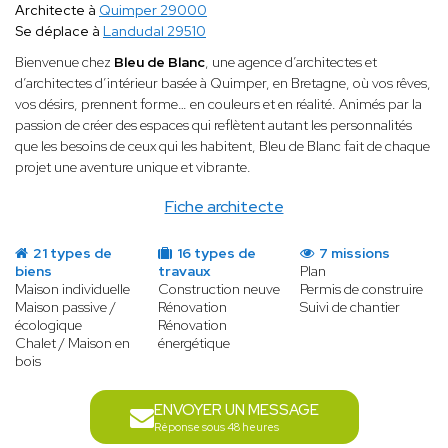
Architecte à
Quimper 29000
Se déplace à
Landudal 29510
Bienvenue chez
Bleu de Blanc
, une agence d’architectes et
d’architectes d’intérieur basée à Quimper, en Bretagne, où vos rêves,
vos désirs, prennent forme… en couleurs et en réalité. Animés par la
passion de créer des espaces qui reflètent autant les personnalités
que les besoins de ceux qui les habitent, Bleu de Blanc fait de chaque
projet une aventure unique et vibrante.
Fiche architecte
21 types de
16 types de
7 missions
biens
travaux
Plan
Maison individuelle
Construction neuve
Permis de construire
Maison passive /
Rénovation
Suivi de chantier
écologique
Rénovation
Chalet / Maison en
énergétique
bois
ENVOYER UN MESSAGE
Réponse sous 48 heures