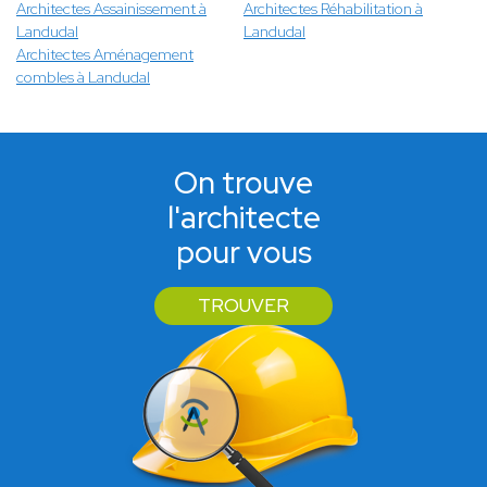
Architectes Assainissement à
Architectes Réhabilitation à
Landudal
Landudal
Architectes Aménagement
combles à Landudal
On trouve
l'architecte
pour vous
TROUVER