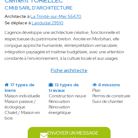
Clément TORIELLEC
C.MI.B SARL D'ARCHITECTURE
Architecte à
La Trinité-sur-Mer 56470
Se déplace à
Landudal 29510
L’agence développe une architecture créative, fonctionnelle et
respectueuse du patrimoine breton. Ancrée en Morbihan, elle
conjugue approche humaniste, réinterprétation vernaculaire,
intégration paysagère et maîtrise budgétaire, avec une attention
constante à l’environnement, à la culture locale et aux usages.
Fiche architecte
17 types de
13 types de
6 missions
biens
travaux
Plan
Maison individuelle
Construction neuve
Permis de construire
Maison passive /
Rénovation
Suivi de chantier
écologique
Rénovation
Chalet / Maison en
énergétique
bois
ENVOYER UN MESSAGE