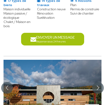
17 types de
14 types de
4 missions
biens
travaux
Plan
Maison individuelle
Construction neuve
Permis de construire
Maison passive /
Rénovation
Suivi de chantier
écologique
Surélévation
Chalet / Maison en
bois
ENVOYER UN MESSAGE
Réponse sous 24 heures