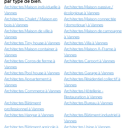
par type de bien.
Architectes Maison individuelle à
Architectes Maison passive /
Vannes
écologique à Vannes
Architectes Chalet / Maison en
Architectes Maison connectée
bois à Vannes
(domotique) à Vannes
Architectes Maison de ville à
Architectes Maison de campagne
Vannes
à Vannes
Architectes Tiny house à Vannes
Architectes Villa à Vannes
Architectes Maison container à
Architectes Maison A-Frame à
Vannes
Vannes
Architectes Corps de ferme à
Architectes Carport à Vannes
Vannes
Architectes Pool house à Vannes
Architectes Garage à Vannes
Architectes Appartement à
Architectes Résidentiel collectif à
Vannes
Vannes
Architectes Commerce à Vannes
Architectes Hôtellerie -
Restauration à Vannes
Architectes Bâtiment
Architectes Bureau à Vannes
professionnel à Vannes
Architectes Hangar à Vannes
Architectes Bâtiment industriel à
Vannes
Architectes Bâtiment agricole à
Architectes Usine à Vannes