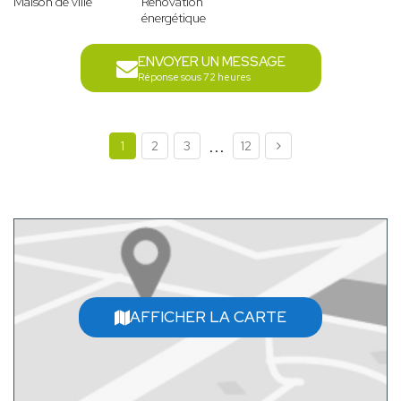
Maison de ville
Rénovation
énergétique
ENVOYER UN MESSAGE
Réponse sous 72 heures
...
1
2
3
12
AFFICHER LA CARTE