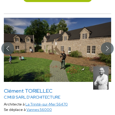
Clément TORIELLEC
C.MI.B SARL D'ARCHITECTURE
Architecte à
La Trinité-sur-Mer 56470
Se déplace à
Vannes 56000