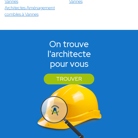
Vannes
Vannes
Architectes Aménagement
combles à Vannes
On trouve
l'architecte
pour vous
TROUVER