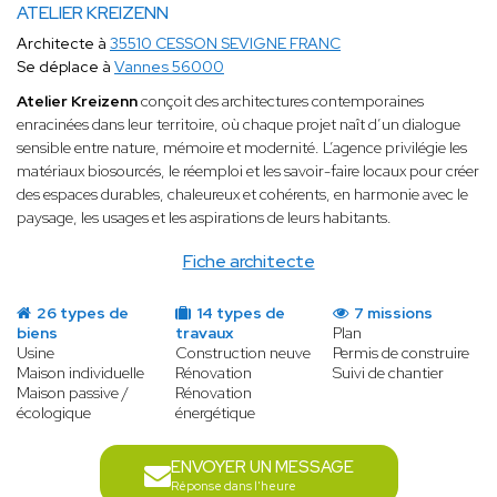
ATELIER KREIZENN
Architecte à
35510 CESSON SEVIGNE FRANC
Se déplace à
Vannes 56000
Atelier Kreizenn
conçoit des architectures contemporaines
enracinées dans leur territoire, où chaque projet naît d’un dialogue
sensible entre nature, mémoire et modernité. L’agence privilégie les
matériaux biosourcés, le réemploi et les savoir-faire locaux pour créer
des espaces durables, chaleureux et cohérents, en harmonie avec le
paysage, les usages et les aspirations de leurs habitants.
Fiche architecte
26 types de
14 types de
7 missions
biens
travaux
Plan
Usine
Construction neuve
Permis de construire
Maison individuelle
Rénovation
Suivi de chantier
Maison passive /
Rénovation
écologique
énergétique
ENVOYER UN MESSAGE
Réponse dans l'heure