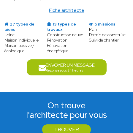
Fiche architecte
27 types de
13 types de
5 missions
biens
travaux
Plan
Usine
Construction neuve
Permis de construire
Maison individuelle
Rénovation
Suivi de chantier
Maison passive /
Rénovation
écologique
énergétique
ENVOYER UN MESSAGE
Réponse sous 24 heures
On trouve
l'architecte pour vous
TROUVER