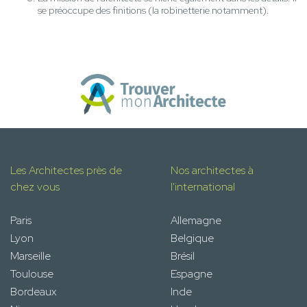
se préoccupe des finitions (la robinetterie notamment).
Les Architectes près de
Nos architectes à
chez vous
l'international
Paris
Allemagne
Lyon
Belgique
Marseille
Brésil
Toulouse
Espagne
Bordeaux
Inde