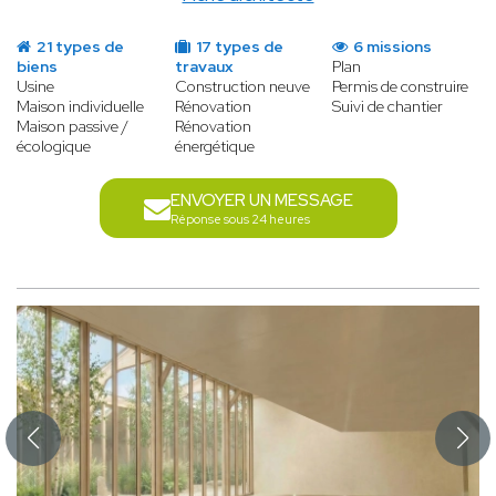
21 types de
17 types de
6 missions
biens
travaux
Plan
Usine
Construction neuve
Permis de construire
Maison individuelle
Rénovation
Suivi de chantier
Maison passive /
Rénovation
écologique
énergétique
ENVOYER UN MESSAGE
Réponse sous 24 heures