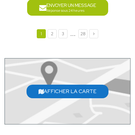
ENVOYER UN MESSAGE
Réponse sous 24 heures
...
1
2
3
28
AFFICHER LA CARTE