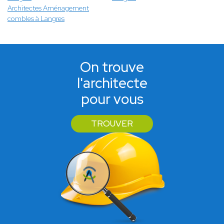
Architectes Aménagement
combles à Langres
On trouve
l'architecte
pour vous
TROUVER