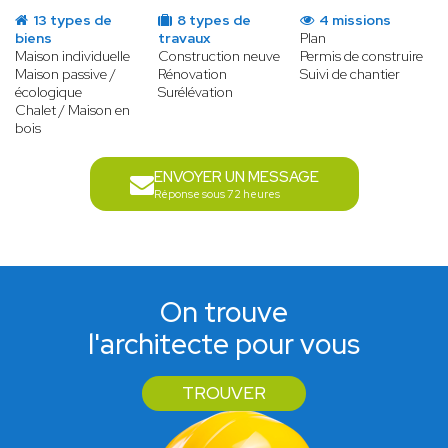
13 types de
8 types de
4 missions
biens
travaux
Plan
Maison individuelle
Construction neuve
Permis de construire
Maison passive /
Rénovation
Suivi de chantier
écologique
Surélévation
Chalet / Maison en
bois
ENVOYER UN MESSAGE
Réponse sous 72 heures
On trouve
l'architecte pour vous
TROUVER