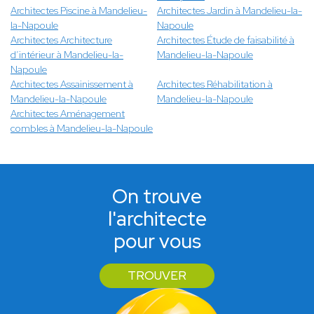
Architectes Piscine à Mandelieu-
Architectes Jardin à Mandelieu-la-
la-Napoule
Napoule
Architectes Architecture
Architectes Étude de faisabilité à
d’intérieur à Mandelieu-la-
Mandelieu-la-Napoule
Napoule
Architectes Assainissement à
Architectes Réhabilitation à
Mandelieu-la-Napoule
Mandelieu-la-Napoule
Architectes Aménagement
combles à Mandelieu-la-Napoule
On trouve
l'architecte
pour vous
TROUVER