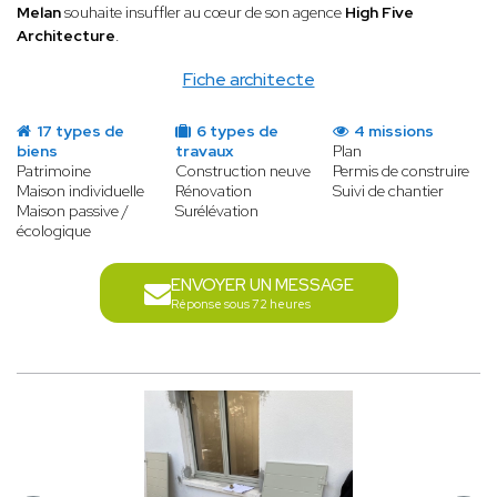
Melan
souhaite insuffler au cœur de son agence
High Five
Architecture
.
Fiche architecte
17 types de
6 types de
4 missions
biens
travaux
Plan
Patrimoine
Construction neuve
Permis de construire
Maison individuelle
Rénovation
Suivi de chantier
Maison passive /
Surélévation
écologique
ENVOYER UN MESSAGE
Réponse sous 72 heures