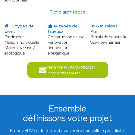
sont confiés.
Fiche architecte
16 types de
14 types de
6 missions
biens
travaux
Plan
Patrimoine
Construction neuve
Permis de construire
Maison individuelle
Rénovation
Suivi de chantier
Maison passive /
Rénovation
écologique
énergétique
ENVOYER UN MESSAGE
Réponse dans l'heure
Ensemble
définissons votre projet
Prenez RDV gratuitement avec notre conseiller spécialiste.