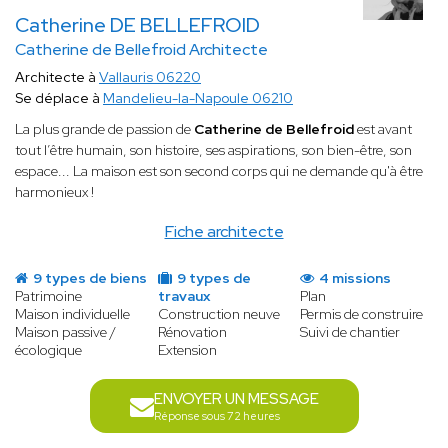
Catherine DE BELLEFROID
Catherine de Bellefroid Architecte
Architecte à
Vallauris 06220
Se déplace à
Mandelieu-la-Napoule 06210
La plus grande de passion de
Catherine de Bellefroid
est avant
tout l’être humain, son histoire, ses aspirations, son bien-être, son
espace... La maison est son second corps qui ne demande qu'à être
harmonieux !
Fiche architecte
9 types de biens
9 types de
4 missions
Patrimoine
travaux
Plan
Maison individuelle
Construction neuve
Permis de construire
Maison passive /
Rénovation
Suivi de chantier
écologique
Extension
ENVOYER UN MESSAGE
Réponse sous 72 heures