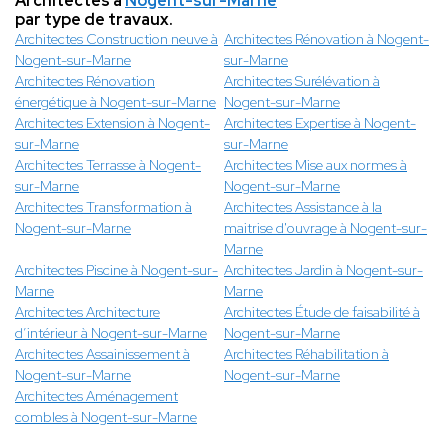
Architectes à
Nogent-sur-Marne
par type de travaux.
Architectes Construction neuve à
Architectes Rénovation à Nogent-
Nogent-sur-Marne
sur-Marne
Architectes Rénovation
Architectes Surélévation à
énergétique à Nogent-sur-Marne
Nogent-sur-Marne
Architectes Extension à Nogent-
Architectes Expertise à Nogent-
sur-Marne
sur-Marne
Architectes Terrasse à Nogent-
Architectes Mise aux normes à
sur-Marne
Nogent-sur-Marne
Architectes Transformation à
Architectes Assistance à la
Nogent-sur-Marne
maitrise d'ouvrage à Nogent-sur-
Marne
Architectes Piscine à Nogent-sur-
Architectes Jardin à Nogent-sur-
Marne
Marne
Architectes Architecture
Architectes Étude de faisabilité à
d’intérieur à Nogent-sur-Marne
Nogent-sur-Marne
Architectes Assainissement à
Architectes Réhabilitation à
Nogent-sur-Marne
Nogent-sur-Marne
Architectes Aménagement
combles à Nogent-sur-Marne