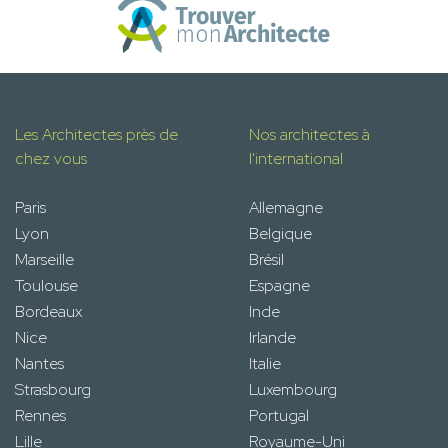
Les Architectes près de
Nos architectes à
chez vous
l'international
Paris
Allemagne
Lyon
Belgique
Marseille
Brésil
Toulouse
Espagne
Bordeaux
Inde
Nice
Irlande
Nantes
Italie
Strasbourg
Luxembourg
Rennes
Portugal
Lille
Royaume-Uni