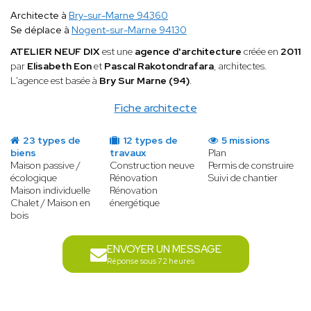
Architecte à
Bry-sur-Marne 94360
Se déplace à
Nogent-sur-Marne 94130
ATELIER NEUF DIX
est une
agence d'architecture
créée en
2011
par
Elisabeth Eon
et
Pascal Rakotondrafara
, architectes.
L'agence est basée à
Bry Sur Marne (94)
.
Fiche architecte
23 types de
12 types de
5 missions
biens
travaux
Plan
Maison passive /
Construction neuve
Permis de construire
écologique
Rénovation
Suivi de chantier
Maison individuelle
Rénovation
Chalet / Maison en
énergétique
bois
ENVOYER UN MESSAGE
Réponse sous 72 heures