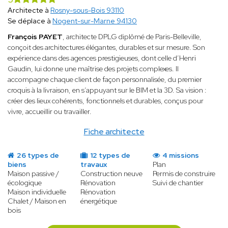
Architecte à
Rosny-sous-Bois 93110
Se déplace à
Nogent-sur-Marne 94130
François PAYET
, architecte DPLG diplômé de Paris-Belleville,
conçoit des architectures élégantes, durables et sur mesure. Son
expérience dans des agences prestigieuses, dont celle d’Henri
Gaudin, lui donne une maîtrise des projets complexes. Il
accompagne chaque client de façon personnalisée, du premier
croquis à la livraison, en s’appuyant sur le BIM et la 3D. Sa vision :
créer des lieux cohérents, fonctionnels et durables, conçus pour
vivre, accueillir ou travailler.
Fiche architecte
26 types de
12 types de
4 missions
biens
travaux
Plan
Maison passive /
Construction neuve
Permis de construire
écologique
Rénovation
Suivi de chantier
Maison individuelle
Rénovation
Chalet / Maison en
énergétique
bois