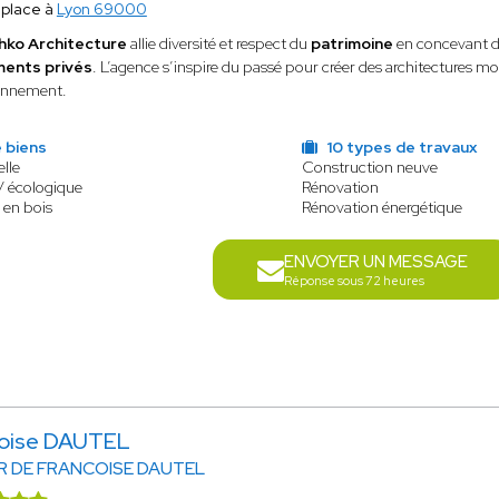
place à
Lyon 69000
hko Architecture
allie diversité et respect du
patrimoine
en concevant de
ments privés
. L’agence s’inspire du passé pour créer des architectures m
onnement.
 biens
10 types de travaux
lle
Construction neuve
/ écologique
Rénovation
 en bois
Rénovation énergétique
ENVOYER UN MESSAGE
Réponse sous 72 heures
çoise DAUTEL
R DE FRANCOISE DAUTEL