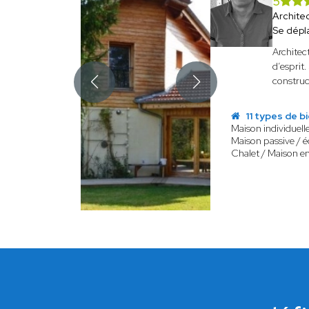
5
Archite
Se dépl
Architec
d’esprit
construc
11 types de b
Maison individuell
Maison passive / 
Chalet / Maison en