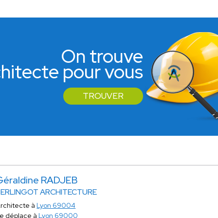
On trouve
rchitecte pour vous
TROUVER
Géraldine RADJEB
BERLINGOT ARCHITECTURE
rchitecte à
Lyon 69004
e déplace à
Lyon 69000