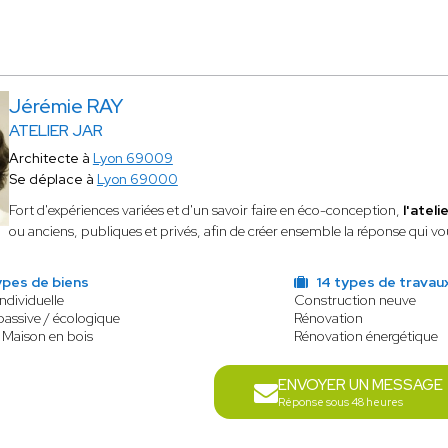
Jérémie RAY
ATELIER JAR
Architecte à
Lyon 69009
Se déplace à
Lyon 69000
Fort d'expériences variées et d'un savoir faire en éco-conception,
l'ateli
ou anciens, publiques et privés, afin de créer ensemble la réponse qui vo
ypes de biens
14 types de travau
ndividuelle
Construction neuve
assive / écologique
Rénovation
 Maison en bois
Rénovation énergétique
ENVOYER UN MESSAGE
Réponse sous 48 heures