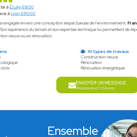
cte à
Écully 69130
ace à
Lyon 69000
te engagée envers une conception respectueuse de l’environnement,
Fran
. Son expérience du terrain et son expertise technique lui permettent de rép
tion neuve ou en rénovation.
iens
10 types de travaux
e
Construction neuve
écologique
Rénovation
 bois
Rénovation énergétique
ENVOYER UN MESSAGE
Réponse sous 72 heures
Ensemble