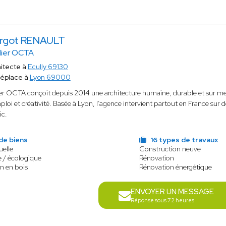
rgot RENAULT
lier OCTA
itecte à
Ecully 69130
déplace à
Lyon 69000
ier OCTA conçoit depuis 2014 une architecture humaine, durable et sur me
ploi et créativité. Basée à Lyon, l’agence intervient partout en France sur 
ic.
de biens
16 types de travaux
uelle
Construction neuve
 / écologique
Rénovation
n en bois
Rénovation énergétique
ENVOYER UN MESSAGE
Réponse sous 72 heures