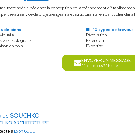
rchitecte spécialisée dans la conception et l’aménagement d’établissemen
xpertise au service de projets exigeants et structurants, en particulier dans
s de biens
10 types de travaux
viduelle
Rénovation
sive / écologique
Extension
aison en bois
Expertise
ENVOYER UN MESSAGE
Réponse sous 72 heures
olas SOUCHKO
CHKO ARCHITECTURE
tecte à
Lyon 69001