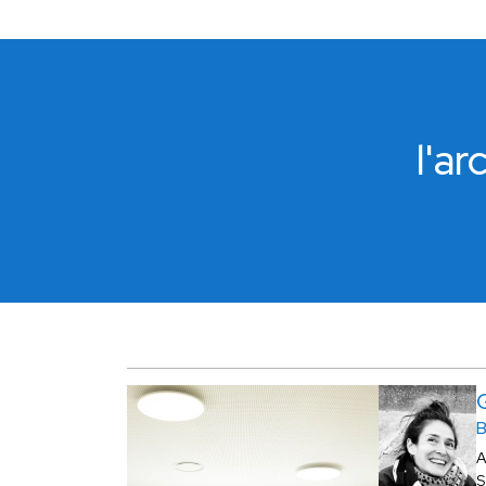
l'a
A
S