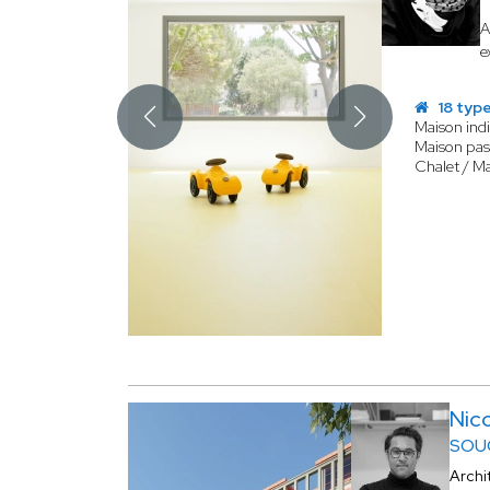
A
e
18 type
Maison indi
Maison pas
Chalet / M
Nic
SOU
Archi