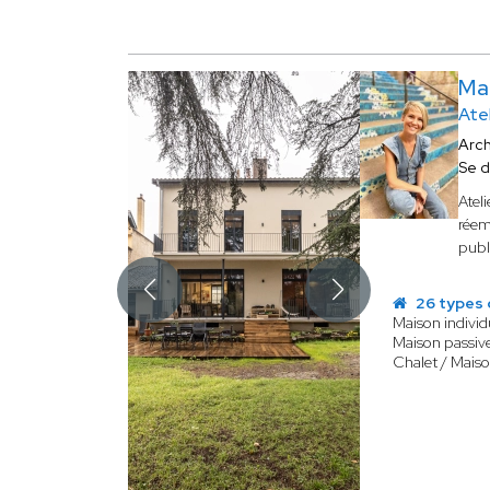
Ma
Ate
Arch
Se 
Atel
réem
publ
26 types 
Maison individ
Maison passive
Chalet / Maiso