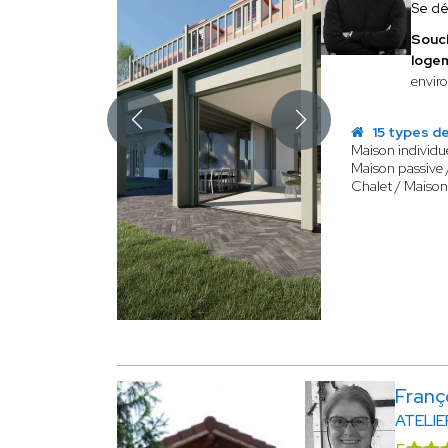
Se dé
Souc
loge
envir
15 types de
Maison individue
Maison passive 
Chalet / Maison
Fran
ATELIE