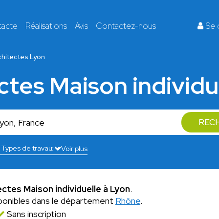
tacte
Réalisations
Avis
Contactez-nous
Se 
chitectes Lyon
ctes Maison individu
REC
Voir plus
ectes Maison individuelle à Lyon
.
ponibles dans le département
Rhône
.
Sans inscription