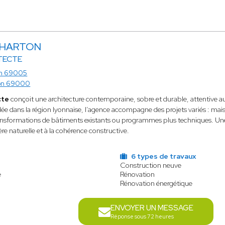
 CHARTON
TECTE
n 69005
on 69000
cte
conçoit une architecture contemporaine, sobre et durable, attentive au
lée dans la région lyonnaise, l’agence accompagne des projets variés : maiso
ansformations de bâtiments existants ou programmes plus techniques. Une a
ère naturelle et à la cohérence constructive.
6 types de travaux
Construction neuve
e
Rénovation
Rénovation énergétique
ENVOYER UN MESSAGE
Réponse sous 72 heures