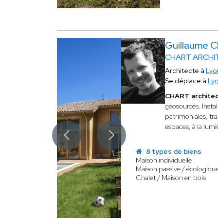
Guillaume
CHART ARCHI
Architecte à
Lyo
Se déplace à
Ly
CHART archite
géosourcés. Instal
patrimoniales, tr
espaces, à la lumi
8 types de biens
Maison individuelle
Maison passive / écologiqu
Chalet / Maison en bois