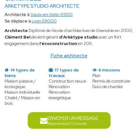
ARKETYPE STUDIO ARCHITECTE
Architecte à
Vaulx-en-Velin 69120
Se déplace à
Lyon 69000
Architecte
Diplômé de l'école d'architecture de Grenoble en 2000,
Clément Bel
devient gérant
d'Arkétype studio
avec un fort
engagement dans
l'écoconstruction
en 2011.
Fiche architecte
14 types de
17 types de
6 missions
biens
travaux
Plan
Maison passive /
Construction neuve
Permis de construire
écologique
Rénovation
Suivi de chantier
Maison individuelle
Rénovation
Chalet / Maison en
énergétique
bois
ENVOYER UN MESSAGE
Réponse sous 72 heures