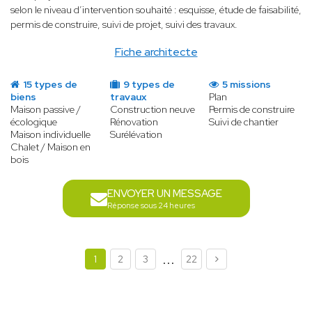
selon le niveau d’intervention souhaité : esquisse, étude de faisabilité,
permis de construire, suivi de projet, suivi des travaux.
Fiche architecte
15 types de
9 types de
5 missions
biens
travaux
Plan
Maison passive /
Construction neuve
Permis de construire
écologique
Rénovation
Suivi de chantier
Maison individuelle
Surélévation
Chalet / Maison en
bois
ENVOYER UN MESSAGE
Réponse sous 24 heures
...
1
2
3
22