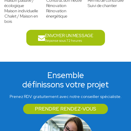
Maison passive /
Construction neuve
Permis de construire
écologique
Rénovation
Suivi de chantier
Maison individuelle
Rénovation
Chalet / Maison en
énergétique
bois
ENVOYER UN MESSAGE
Réponse sous 72 heures
Ensemble
définissons votre projet
Prenez RDV gratuitement avec notre conseiller spécialiste.
PRENDRE RENDEZ-VOUS