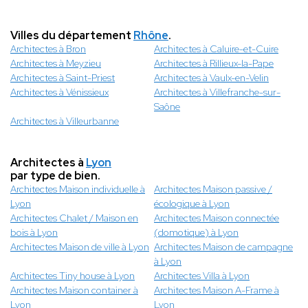
Villes du département
Rhône
.
Architectes à Bron
Architectes à Caluire-et-Cuire
Architectes à Meyzieu
Architectes à Rillieux-la-Pape
Architectes à Saint-Priest
Architectes à Vaulx-en-Velin
Architectes à Vénissieux
Architectes à Villefranche-sur-
Saône
Architectes à Villeurbanne
Architectes à
Lyon
par type de bien.
Architectes Maison individuelle à
Architectes Maison passive /
Lyon
écologique à Lyon
Architectes Chalet / Maison en
Architectes Maison connectée
bois à Lyon
(domotique) à Lyon
Architectes Maison de ville à Lyon
Architectes Maison de campagne
à Lyon
Architectes Tiny house à Lyon
Architectes Villa à Lyon
Architectes Maison container à
Architectes Maison A-Frame à
Lyon
Lyon