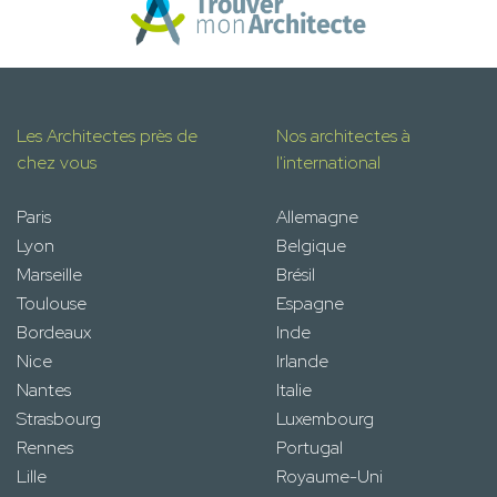
Les Architectes près de
Nos architectes à
chez vous
l'international
Paris
Allemagne
Lyon
Belgique
Marseille
Brésil
Toulouse
Espagne
Bordeaux
Inde
Nice
Irlande
Nantes
Italie
Strasbourg
Luxembourg
Rennes
Portugal
Lille
Royaume-Uni