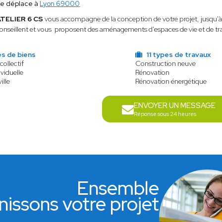
e déplace à
Lyon 69000
ATELIER 6 CS
vous accompagne de la conception de votre projet, jusqu'à 
onseillent et vous proposent des aménagements d'espaces de vie et de trav
es de biens
11 types de travaux
collectif
Construction neuve
viduelle
Rénovation
ille
Rénovation énergétique
ENVOYER UN MESSAGE
Réponse sous 24 heures
Ensemble
nissons votre projet