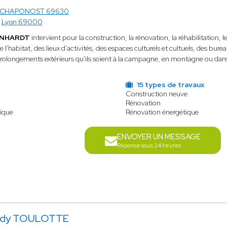
CHAPONOST 69630
à
Lyon 69000
EONHARDT
intervient pour la construction, la rénovation, la réhabilitation,
 l'habitat, des lieux d'activités, des espaces culturels et cultuels, des bur
rolongements extérieurs qu'ils soient à la campagne, en montagne ou dans l
15 types de travaux
Construction neuve
Rénovation
gique
Rénovation énergétique
ENVOYER UN MESSAGE
Réponse sous 24 heures
udy TOULOTTE