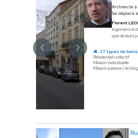
Architecte à
Se déplace 
Florent L
logement et de
que de leurs p
27 types de biens
Résidentiel collectif
Maison individuelle
Maison passive / écolo
R