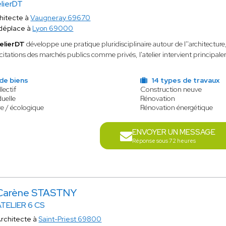
lierDT
hitecte à
Vaugneray 69670
déplace à
Lyon 69000
elierDT
développe une pratique pluridisciplinaire autour de l''architectu
licitations des marchés publics comme privés, l'atelier intervient princip
de biens
14 types de travaux
lectif
Construction neuve
duelle
Rénovation
e / écologique
Rénovation énergétique
ENVOYER UN MESSAGE
Réponse sous 72 heures
Carène STASTNY
ATELIER 6 CS
rchitecte à
Saint-Priest 69800