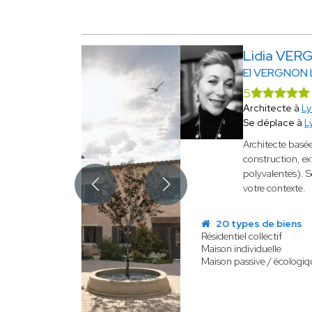
Lidia VE
EI VERGNON 
5
Architecte à
L
Se déplace à
L
Architecte basée
construction, e
polyvalentes). S
votre contexte.
20 types de biens
Résidentiel collectif
Maison individuelle
Maison passive / écologiq