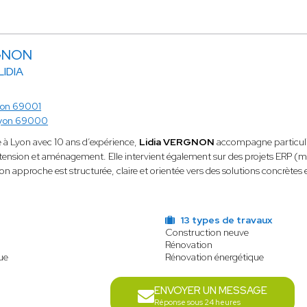
RGNON
LIDIA
yon 69001
yon 69000
 à Lyon avec 10 ans d’expérience,
Lidia VERGNON
accompagne particulie
xtension et aménagement. Elle intervient également sur des projets ERP (
on approche est structurée, claire et orientée vers des solutions concrètes e
13 types de travaux
Construction neuve
Rénovation
ue
Rénovation énergétique
ENVOYER UN MESSAGE
Réponse sous 24 heures