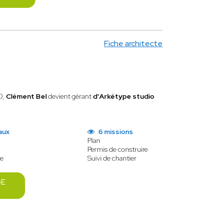
Fiche architecte
0,
Clément Bel
devient gérant
d'Arkétype studio
aux
6 missions
Plan
Permis de construire
e
Suivi de chantier
GE