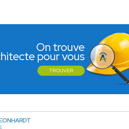
On trouve
rchitecte pour vous
TROUVER
 LEONHARDT
E