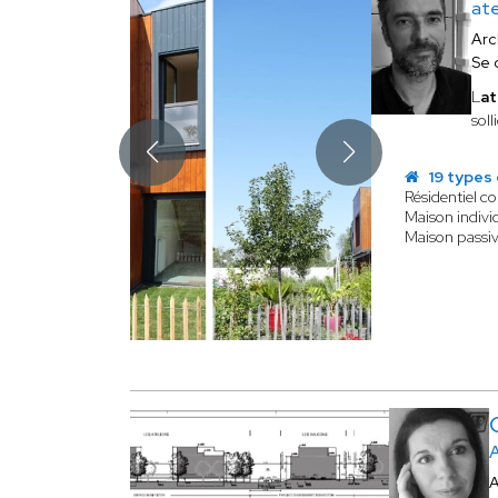
ate
Arc
Se 
L
at
sol
19 types 
Résidentiel col
Maison indivi
Maison passiv
A