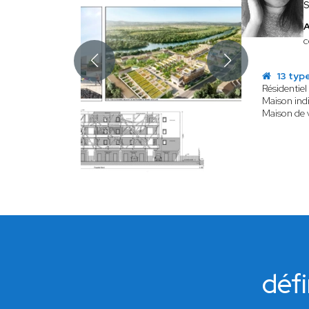
S
c
13 typ
Résidentiel 
Maison indi
Maison de v
défi