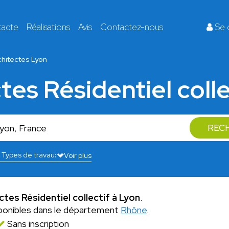
tacte
Réalisations
Avis
Contactez-nous
Se 
chitectes Lyon
tes Résidentiel coll
REC
Voir plus
ctes Résidentiel collectif à Lyon
.
ponibles dans le département
Rhône
.
Sans inscription