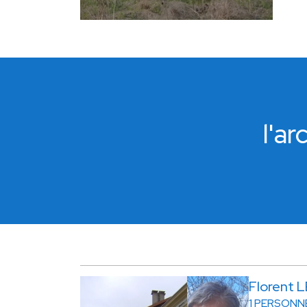
l'a
Florent
1 PERSONN