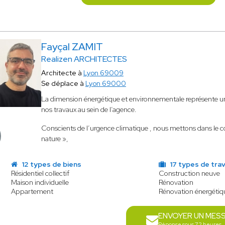
Fayçal ZAMIT
Realizen ARCHITECTES
Architecte à
Lyon 69009
Se déplace à
Lyon 69000
La dimension énergétique et environnementale représente un 
nos travaux au sein de l’agence.
Conscients de l’urgence climatique , nous mettons dans le c
nature »,
12 types de biens
17 types de tra
Résidentiel collectif
Construction neuve
Maison individuelle
Rénovation
Appartement
Rénovation énergétiq
ENVOYER UN MES
Réponse sous 72 heures