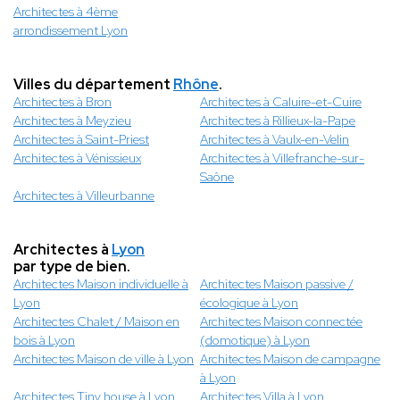
Architectes à 4ème
arrondissement Lyon
Villes du département
Rhône
.
Architectes à Bron
Architectes à Caluire-et-Cuire
Architectes à Meyzieu
Architectes à Rillieux-la-Pape
Architectes à Saint-Priest
Architectes à Vaulx-en-Velin
Architectes à Vénissieux
Architectes à Villefranche-sur-
Saône
Architectes à Villeurbanne
Architectes à
Lyon
par type de bien.
Architectes Maison individuelle à
Architectes Maison passive /
Lyon
écologique à Lyon
Architectes Chalet / Maison en
Architectes Maison connectée
bois à Lyon
(domotique) à Lyon
Architectes Maison de ville à Lyon
Architectes Maison de campagne
à Lyon
Architectes Tiny house à Lyon
Architectes Villa à Lyon