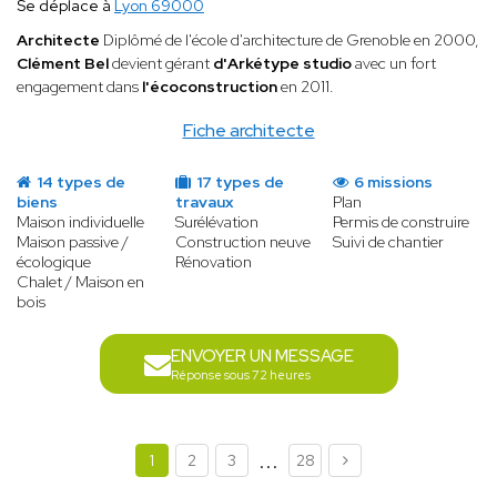
Se déplace à
Lyon 69000
Architecte
Diplômé de l'école d'architecture de Grenoble en 2000,
Clément Bel
devient gérant
d'Arkétype studio
avec un fort
engagement dans
l'écoconstruction
en 2011.
Fiche architecte
14 types de
17 types de
6 missions
biens
travaux
Plan
Maison individuelle
Surélévation
Permis de construire
Maison passive /
Construction neuve
Suivi de chantier
écologique
Rénovation
Chalet / Maison en
bois
ENVOYER UN MESSAGE
Réponse sous 72 heures
...
1
2
3
28