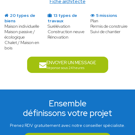
Fiche architecte
20 types de
13 types de
5 missions
biens
travaux
Plan
Maison individuelle
Surélévation
Permis de construire
Maison passive /
Construction neuve
Suivi de chantier
écologique
Rénovation
Chalet / Maison en
bois
ENVOYER UN MESSAGE
Réponse sous 24 heures
Ensemble
définissons votre projet
Prenez RDV gratuitement avec notre conseiller spécialiste.