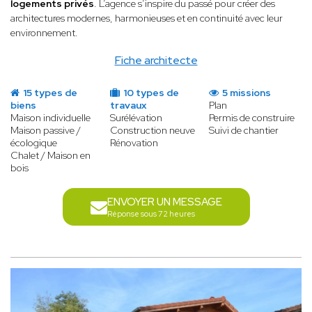
logements privés
. L’agence s’inspire du passé pour créer des
architectures modernes, harmonieuses et en continuité avec leur
environnement.
Fiche architecte
15 types de
10 types de
5 missions
biens
travaux
Plan
Maison individuelle
Surélévation
Permis de construire
Maison passive /
Construction neuve
Suivi de chantier
écologique
Rénovation
Chalet / Maison en
bois
ENVOYER UN MESSAGE
Réponse sous 72 heures