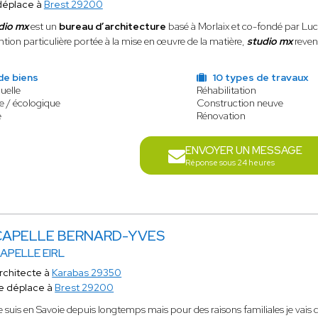
déplace à
Brest 29200
dio mx
est un
bureau d’architecture
basé à Morlaix et co-fondé par Lu
ntion particulière portée à la mise en œuvre de la matière,
studio mx
reven
de biens
10 types de travaux
uelle
Réhabilitation
e / écologique
Construction neuve
e
Rénovation
ENVOYER UN MESSAGE
Réponse sous 24 heures
CAPELLE BERNARD-YVES
APELLE EIRL
rchitecte à
Karabas 29350
e déplace à
Brest 29200
e suis en Savoie depuis longtemps mais pour des raisons familiales je vais