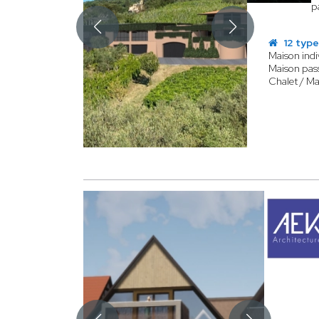
p
12 type
Maison indi
Maison pass
Chalet / Ma