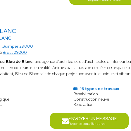
BLANC
BLANC
à
Quimper 29000
 à
Brest 29200
hez
Bleu de Blanc
, une agence d’architectes et d’architectes d’intérieur 
e… en couleurs et en réalité. Animés par la passion de créer des espaces qu
habitent, Bleu de Blanc fait de chaque projet une aventure unique et vibran
s
16 types de travaux
Réhabilitation
ogique
Construction neuve
s
Rénovation
ENVOYER UN MESSAGE
Réponse sous 48 heures