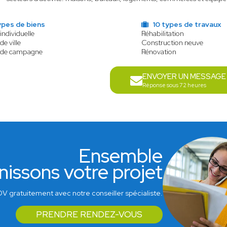
ypes de biens
10 types de travaux
individuelle
Réhabilitation
de ville
Construction neuve
 de campagne
Rénovation
ENVOYER UN MESSAGE
Réponse sous 72 heures
Ensemble
nissons votre projet
V gratuitement avec notre conseiller spécialiste.
PRENDRE RENDEZ-VOUS