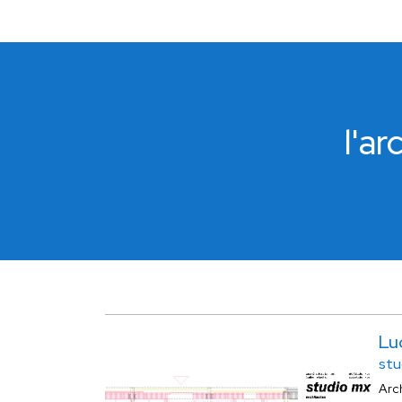
l'a
Lu
stu
Arc