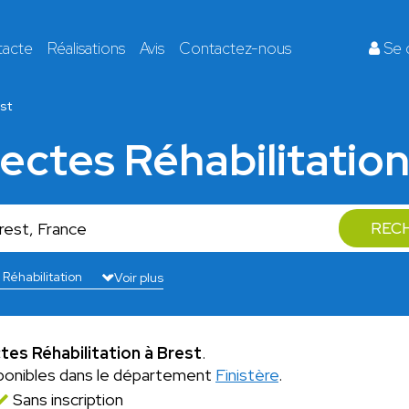
tacte
Réalisations
Avis
Contactez-nous
Se 
st
tectes Réhabilitation
REC
Voir plus
ctes Réhabilitation à Brest
.
ponibles dans le département
Finistère
.
Sans inscription