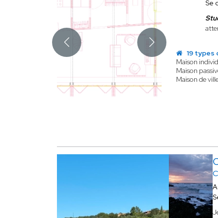
Se 
Stu
atte
19 types 
Maison individ
Maison passiv
Maison de vill
C
A
S
J