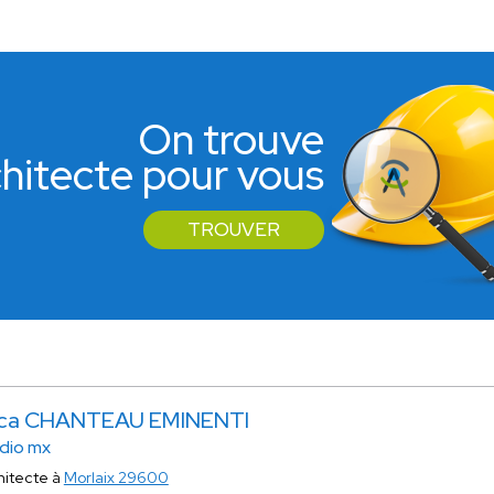
On trouve
rchitecte pour vous
TROUVER
ca CHANTEAU EMINENTI
dio mx
hitecte à
Morlaix 29600