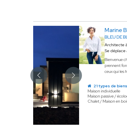
Marine 
BLEU DE 
Architecte 
Se déplace
Bienvenue c
prennent form
ceux qui les 
21 types de bien
Maison individuelle
Maison passive / écol
Chalet / Maison en boi