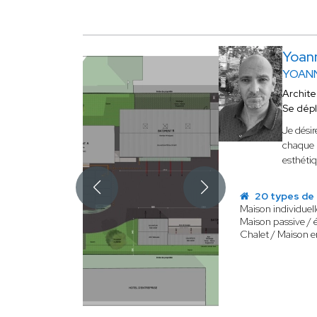
Yoan
YOANN
Archit
Se dép
Je dési
chaque p
esthétiq
20 types de 
Maison individuel
Maison passive / 
Chalet / Maison e