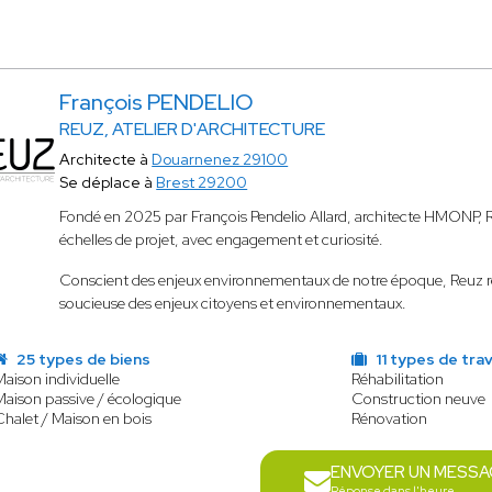
François PENDELIO
REUZ, ATELIER D'ARCHITECTURE
Architecte à
Douarnenez 29100
Se déplace à
Brest 29200
Fondé en 2025 par François Pendelio Allard, architecte HMONP, Reuz
échelles de projet, avec engagement et curiosité.
Conscient des enjeux environnementaux de notre époque, Reuz r
soucieuse des enjeux citoyens et environnementaux.
25 types de biens
11 types de tra
Maison individuelle
Réhabilitation
Maison passive / écologique
Construction neuve
Chalet / Maison en bois
Rénovation
ENVOYER UN MESSA
Réponse dans l'heure