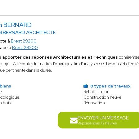
n BERNARD
 BERNARD ARCHITECTE
ecte à
Brest 29200
lace à
Brest 29200
re
apporter des réponses Architecturales et Techniques
cohérentes
rojet. A l’écoute du maitre d’ouvrage afin d’analyser ses besoins et d’en r
ue pertinente dans la durée.
biens
8 types de travaux
le
Réhabilitation
écologique
Construction neuve
n bois
Rénovation
ENVOYER UN MESSAGE
Réponse sous 72 heures