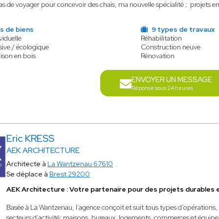
as de voyager pour concevoir des chais, ma nouvelle spécialité ; projets 
s de biens
9 types de travaux
viduelle
Réhabilitation
ive / écologique
Construction neuve
ison en bois
Rénovation
ENVOYER UN MESSAGE
Réponse sous 24 heures
Eric KRESS
AEK ARCHITECTURE
Architecte à
La Wantzenau 67610
Se déplace à
Brest 29200
AEK Architecture : Votre partenaire pour des projets durables 
Basée à La Wantzenau, l’agence conçoit et suit tous types d’opérations
secteurs d’activité: maisons, bureaux, logements, commerces et équip