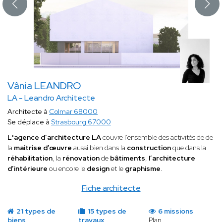
Vânia LEANDRO
LA - Leandro Architecte
Architecte à
Colmar 68000
Se déplace à
Strasbourg 67000
L'agence d’architecture LA
couvre l’ensemble des activités de de
la
maitrise d’œuvre
aussi bien dans la
construction
que dans la
réhabilitation
, la
rénovation
de
bâtiments
,
l’architecture
d’intérieure
ou encore le
design
et le
graphisme
.
Fiche architecte
21 types de
15 types de
6 missions
biens
travaux
Plan