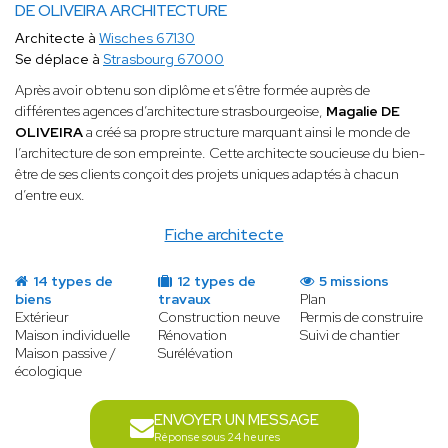
DE OLIVEIRA ARCHITECTURE
Architecte à
Wisches 67130
Se déplace à
Strasbourg 67000
Après avoir obtenu son diplôme et s’être formée auprès de
différentes agences d’architecture strasbourgeoise,
Magalie DE
OLIVEIRA
a créé sa propre structure marquant ainsi le monde de
l’architecture de son empreinte. Cette architecte soucieuse du bien-
être de ses clients conçoit des projets uniques adaptés à chacun
d’entre eux.
Fiche architecte
14 types de
12 types de
5 missions
biens
travaux
Plan
Extérieur
Construction neuve
Permis de construire
Maison individuelle
Rénovation
Suivi de chantier
Maison passive /
Surélévation
écologique
ENVOYER UN MESSAGE
Réponse sous 24 heures