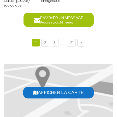
Maison passive /
énergétique
écologique
ENVOYER UN MESSAGE
Réponse sous 24 heures
...
1
2
3
21
AFFICHER LA CARTE