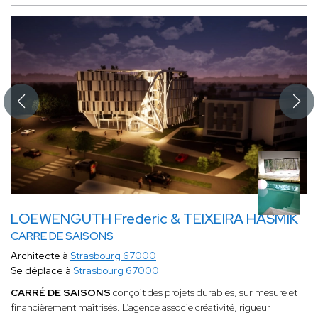
LOEWENGUTH Frederic & TEIXEIRA HASMIK
CARRE DE SAISONS
Architecte à
Strasbourg 67000
Se déplace à
Strasbourg 67000
CARRÉ DE SAISONS
conçoit des projets durables, sur mesure et
financièrement maîtrisés. L’agence associe créativité, rigueur