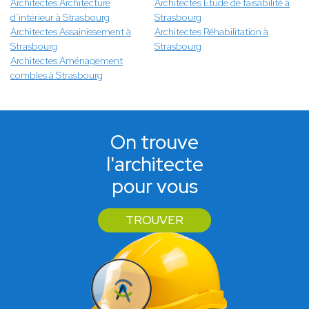
Architectes Architecture
Architectes Étude de faisabilité à
d’intérieur à Strasbourg
Strasbourg
Architectes Assainissement à
Architectes Réhabilitation à
Strasbourg
Strasbourg
Architectes Aménagement
combles à Strasbourg
On trouve
l'architecte
pour vous
TROUVER