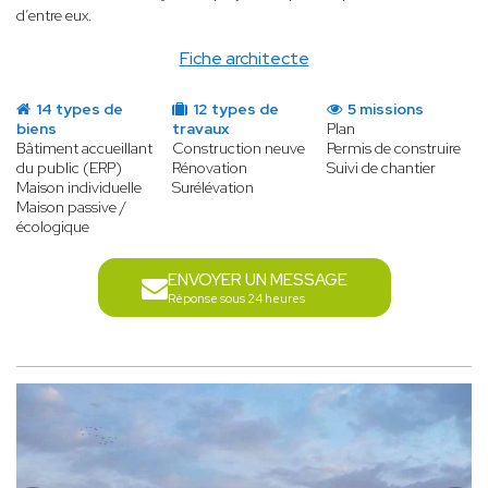
d’entre eux.
Fiche architecte
14 types de
12 types de
5 missions
biens
travaux
Plan
Bâtiment accueillant
Construction neuve
Permis de construire
du public (ERP)
Rénovation
Suivi de chantier
Maison individuelle
Surélévation
Maison passive /
écologique
ENVOYER UN MESSAGE
Réponse sous 24 heures