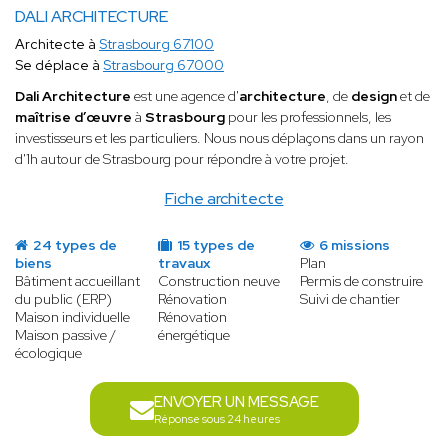
DALI ARCHITECTURE
Architecte à
Strasbourg 67100
Se déplace à
Strasbourg 67000
Dali Architecture
est une agence d'
architecture
, de
design
et de
maîtrise d’œuvre
à
Strasbourg
pour les professionnels, les
investisseurs et les particuliers. Nous nous déplaçons dans un rayon
d'1h autour de Strasbourg pour répondre à votre projet.
Fiche architecte
24 types de
15 types de
6 missions
biens
travaux
Plan
Bâtiment accueillant
Construction neuve
Permis de construire
du public (ERP)
Rénovation
Suivi de chantier
Maison individuelle
Rénovation
Maison passive /
énergétique
écologique
ENVOYER UN MESSAGE
Réponse sous 24 heures