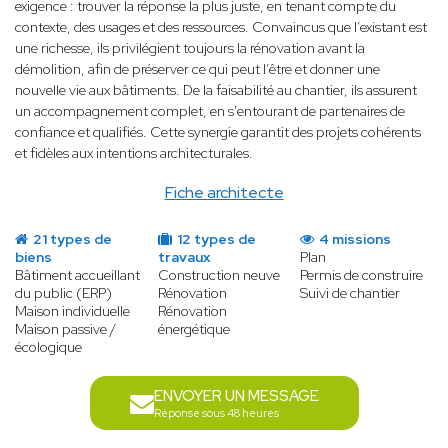
exigence : trouver la réponse la plus juste, en tenant compte du
contexte, des usages et des ressources. Convaincus que l’existant est
une richesse, ils privilégient toujours la rénovation avant la
démolition, afin de préserver ce qui peut l’être et donner une
nouvelle vie aux bâtiments. De la faisabilité au chantier, ils assurent
un accompagnement complet, en s'entourant de partenaires de
confiance et qualifiés. Cette synergie garantit des projets cohérents
et fidèles aux intentions architecturales.
Fiche architecte
21 types de
12 types de
4 missions
biens
travaux
Plan
Bâtiment accueillant
Construction neuve
Permis de construire
du public (ERP)
Rénovation
Suivi de chantier
Maison individuelle
Rénovation
Maison passive /
énergétique
écologique
ENVOYER UN MESSAGE
Réponse sous 48 heures