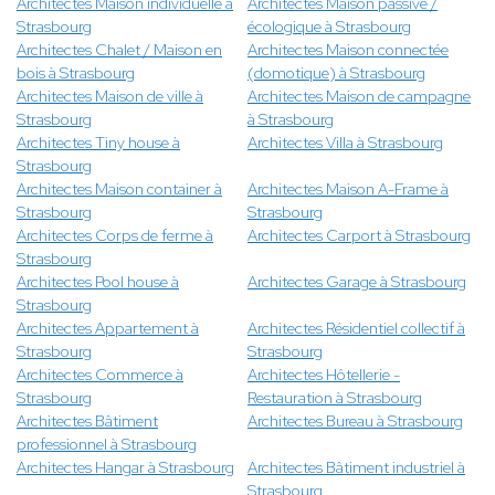
Architectes Maison individuelle à
Architectes Maison passive /
Strasbourg
écologique à Strasbourg
Architectes Chalet / Maison en
Architectes Maison connectée
bois à Strasbourg
(domotique) à Strasbourg
Architectes Maison de ville à
Architectes Maison de campagne
Strasbourg
à Strasbourg
Architectes Tiny house à
Architectes Villa à Strasbourg
Strasbourg
Architectes Maison container à
Architectes Maison A-Frame à
Strasbourg
Strasbourg
Architectes Corps de ferme à
Architectes Carport à Strasbourg
Strasbourg
Architectes Pool house à
Architectes Garage à Strasbourg
Strasbourg
Architectes Appartement à
Architectes Résidentiel collectif à
Strasbourg
Strasbourg
Architectes Commerce à
Architectes Hôtellerie -
Strasbourg
Restauration à Strasbourg
Architectes Bâtiment
Architectes Bureau à Strasbourg
professionnel à Strasbourg
Architectes Hangar à Strasbourg
Architectes Bâtiment industriel à
Strasbourg