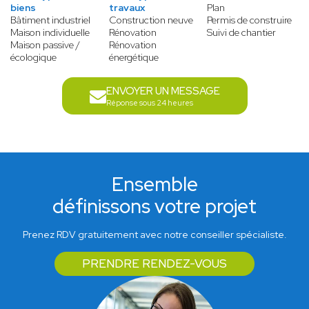
biens
travaux
Plan
Bâtiment industriel
Construction neuve
Permis de construire
Maison individuelle
Rénovation
Suivi de chantier
Maison passive /
Rénovation
écologique
énergétique
ENVOYER UN MESSAGE
Réponse sous 24 heures
Ensemble
définissons votre projet
Prenez RDV gratuitement avec notre conseiller spécialiste.
PRENDRE RENDEZ-VOUS