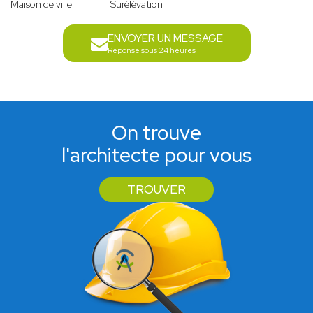
Maison de ville
Surélévation
ENVOYER UN MESSAGE
Réponse sous 24 heures
On trouve
l'architecte pour vous
TROUVER