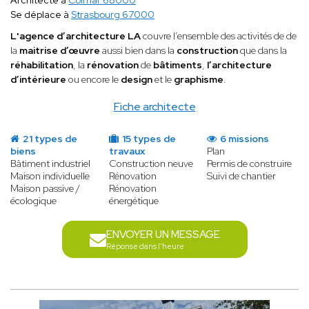
Architecte à
Colmar 68000
Se déplace à
Strasbourg 67000
L'agence d’architecture LA
couvre l’ensemble des activités de de
la
maitrise d’œuvre
aussi bien dans la
construction
que dans la
réhabilitation
, la
rénovation
de
bâtiments
,
l’architecture
d’intérieure
ou encore le
design
et le
graphisme
.
Fiche architecte
21 types de
15 types de
6 missions
biens
travaux
Plan
Bâtiment industriel
Construction neuve
Permis de construire
Maison individuelle
Rénovation
Suivi de chantier
Maison passive /
Rénovation
écologique
énergétique
ENVOYER UN MESSAGE
Réponse dans l'heure