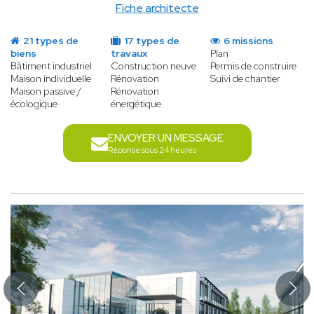
Fiche architecte
21 types de
17 types de
6 missions
biens
travaux
Plan
Bâtiment industriel
Construction neuve
Permis de construire
Maison individuelle
Rénovation
Suivi de chantier
Maison passive /
Rénovation
écologique
énergétique
ENVOYER UN MESSAGE
Réponse sous 24 heures