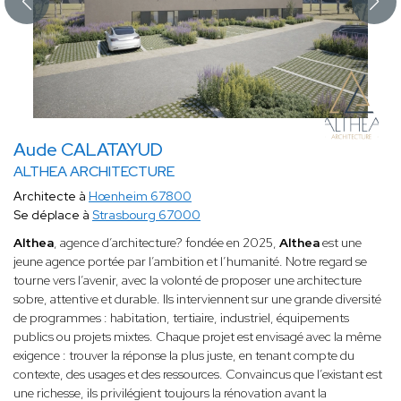
Aude CALATAYUD
ALTHEA ARCHITECTURE
Architecte à
Hœnheim 67800
Se déplace à
Strasbourg 67000
Althea
, agence d’architecture? fondée en 2025,
Althea
est une
jeune agence portée par l’ambition et l’humanité. Notre regard se
tourne vers l’avenir, avec la volonté de proposer une architecture
sobre, attentive et durable. Ils interviennent sur une grande diversité
de programmes : habitation, tertiaire, industriel, équipements
publics ou projets mixtes. Chaque projet est envisagé avec la même
exigence : trouver la réponse la plus juste, en tenant compte du
contexte, des usages et des ressources. Convaincus que l’existant est
une richesse, ils privilégient toujours la rénovation avant la