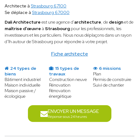
Architecte à
Strasbourg 67100
Se déplace à
Strasbourg 67000
Dali Architecture
est une agence d'
architecture
, de
design
et de
maîtrise d’œuvre
à
Strasbourg
pour les professionnels, les
investisseurs et les particuliers. Nous nous déplaçons dans un rayon
d'1h autour de Strasbourg pour répondre à votre projet.
Fiche architecte
24 types de
15 types de
6 missions
biens
travaux
Plan
Bâtiment industriel
Construction neuve
Permis de construire
Maison individuelle
Rénovation
Suivi de chantier
Maison passive /
Rénovation
écologique
énergétique
ENVOYER UN MESSAGE
Réponse sous 24 heures