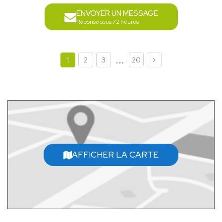
ENVOYER UN MESSAGE
Réponse sous 72 heures
...
1
2
3
20
AFFICHER LA CARTE