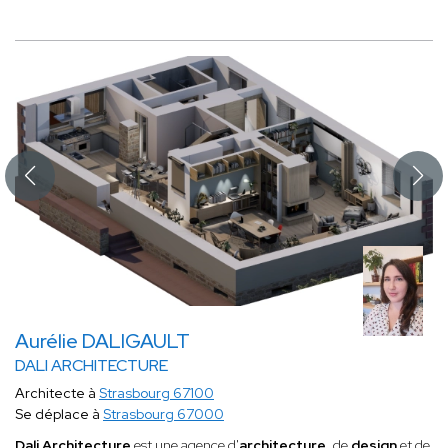
Aurélie DALIGAULT
DALI ARCHITECTURE
Architecte à
Strasbourg 67100
Se déplace à
Strasbourg 67000
Dali Architecture
est une agence d'
architecture
, de
design
et de