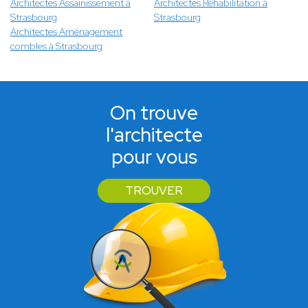
Architectes Assainissement à
Architectes Réhabilitation à
Strasbourg
Strasbourg
Architectes Aménagement
combles à Strasbourg
On trouve
l'architecte
pour vous
TROUVER