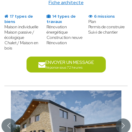
Fiche architecte
17 types de
14 types de
6 missions
biens
travaux
Plan
Maison individuelle
Rénovation
Permis de construire
Maison passive /
énergétique
Suivi de chantier
écologique
Construction neuve
Chalet / Maison en
Rénovation
bois
ENVOYER UN MESSAGE
Réponse sous 72 heures