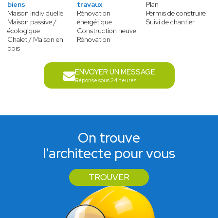
biens
travaux
Plan
Maison individuelle
Rénovation
Permis de construire
Maison passive /
énergétique
Suivi de chantier
écologique
Construction neuve
Chalet / Maison en
Rénovation
bois
ENVOYER UN MESSAGE
Réponse sous 24 heures
On trouve
l'architecte pour vous
TROUVER