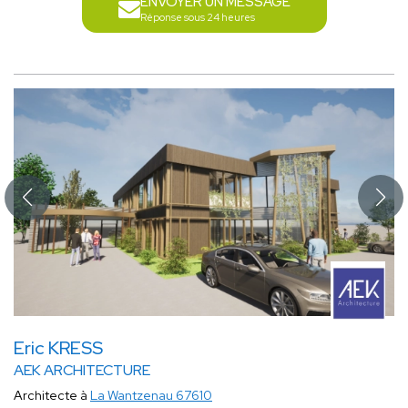
ENVOYER UN MESSAGE
Réponse sous 24 heures
Eric KRESS
AEK ARCHITECTURE
Architecte à
La Wantzenau 67610