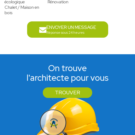
écologique
Rénovation
Chalet / Maison en
bois
ENVOYER UN MESSAGE
Réponse sous 24 heures
On trouve
l'architecte pour vous
TROUVER