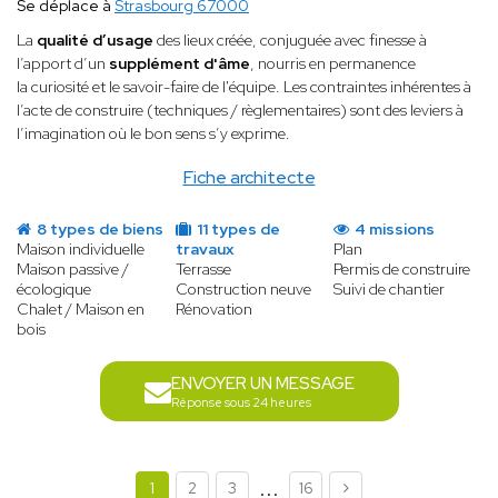
Se déplace à
Strasbourg 67000
La
qualité d’usage
des lieux créée, conjuguée avec finesse à
l’apport d’un
supplément d'âme
, nourris en permanence
la curiosité et le savoir-faire de l'équipe. Les contraintes inhérentes à
l’acte de construire (techniques / règlementaires) sont des leviers à
l’imagination où le bon sens s’y exprime.
Fiche architecte
8 types de biens
11 types de
4 missions
Maison individuelle
travaux
Plan
Maison passive /
Terrasse
Permis de construire
écologique
Construction neuve
Suivi de chantier
Chalet / Maison en
Rénovation
bois
ENVOYER UN MESSAGE
Réponse sous 24 heures
...
1
2
3
16