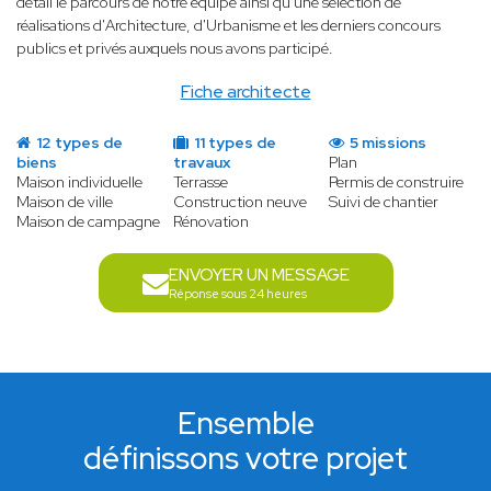
détail le parcours de notre équipe ainsi qu'une sélection de
réalisations d'Architecture, d'Urbanisme et les derniers concours
publics et privés auxquels nous avons participé.
Fiche architecte
12 types de
11 types de
5 missions
biens
travaux
Plan
Maison individuelle
Terrasse
Permis de construire
Maison de ville
Construction neuve
Suivi de chantier
Maison de campagne
Rénovation
ENVOYER UN MESSAGE
Réponse sous 24 heures
Ensemble
définissons votre projet