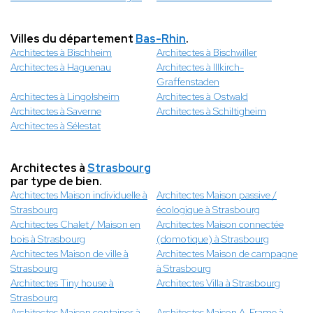
Villes du département
Bas-Rhin
.
Architectes à Bischheim
Architectes à Bischwiller
Architectes à Haguenau
Architectes à Illkirch-
Graffenstaden
Architectes à Lingolsheim
Architectes à Ostwald
Architectes à Saverne
Architectes à Schiltigheim
Architectes à Sélestat
Architectes à
Strasbourg
par type de bien.
Architectes Maison individuelle à
Architectes Maison passive /
Strasbourg
écologique à Strasbourg
Architectes Chalet / Maison en
Architectes Maison connectée
bois à Strasbourg
(domotique) à Strasbourg
Architectes Maison de ville à
Architectes Maison de campagne
Strasbourg
à Strasbourg
Architectes Tiny house à
Architectes Villa à Strasbourg
Strasbourg
Architectes Maison container à
Architectes Maison A-Frame à