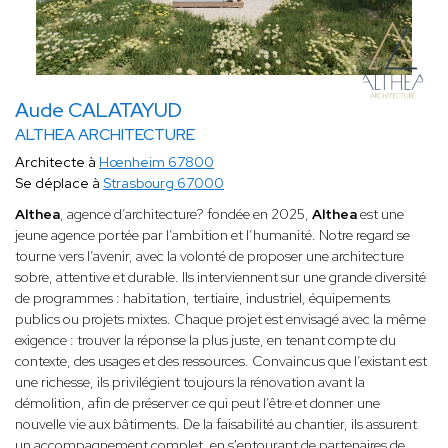
Aude CALATAYUD
ALTHEA ARCHITECTURE
Architecte à
Hœnheim 67800
Se déplace à
Strasbourg 67000
Althea
, agence d’architecture? fondée en 2025,
Althea
est une
jeune agence portée par l’ambition et l’humanité. Notre regard se
tourne vers l’avenir, avec la volonté de proposer une architecture
sobre, attentive et durable. Ils interviennent sur une grande diversité
de programmes : habitation, tertiaire, industriel, équipements
publics ou projets mixtes. Chaque projet est envisagé avec la même
exigence : trouver la réponse la plus juste, en tenant compte du
contexte, des usages et des ressources. Convaincus que l’existant est
une richesse, ils privilégient toujours la rénovation avant la
démolition, afin de préserver ce qui peut l’être et donner une
nouvelle vie aux bâtiments. De la faisabilité au chantier, ils assurent
un accompagnement complet, en s'entourant de partenaires de