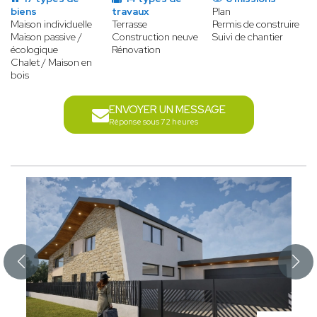
biens
travaux
Plan
Maison individuelle
Terrasse
Permis de construire
Maison passive /
Construction neuve
Suivi de chantier
écologique
Rénovation
Chalet / Maison en
bois
ENVOYER UN MESSAGE
Réponse sous 72 heures