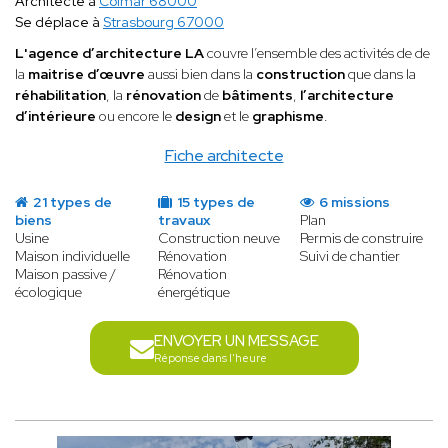
Architecte à
Colmar 68000
Se déplace à
Strasbourg 67000
L'agence d’architecture LA
couvre l’ensemble des activités de de
la
maitrise d’œuvre
aussi bien dans la
construction
que dans la
réhabilitation
, la
rénovation
de
bâtiments
,
l’architecture
d’intérieure
ou encore le
design
et le
graphisme
.
Fiche architecte
21 types de
15 types de
6 missions
biens
travaux
Plan
Usine
Construction neuve
Permis de construire
Maison individuelle
Rénovation
Suivi de chantier
Maison passive /
Rénovation
écologique
énergétique
ENVOYER UN MESSAGE
Réponse dans l'heure