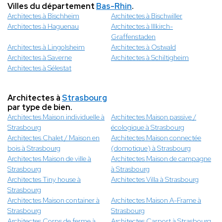
Villes du département
Bas-Rhin
.
Architectes à Bischheim
Architectes à Bischwiller
Architectes à Haguenau
Architectes à Illkirch-
Graffenstaden
Architectes à Lingolsheim
Architectes à Ostwald
Architectes à Saverne
Architectes à Schiltigheim
Architectes à Sélestat
Architectes à
Strasbourg
par type de bien.
Architectes Maison individuelle à
Architectes Maison passive /
Strasbourg
écologique à Strasbourg
Architectes Chalet / Maison en
Architectes Maison connectée
bois à Strasbourg
(domotique) à Strasbourg
Architectes Maison de ville à
Architectes Maison de campagne
Strasbourg
à Strasbourg
Architectes Tiny house à
Architectes Villa à Strasbourg
Strasbourg
Architectes Maison container à
Architectes Maison A-Frame à
Strasbourg
Strasbourg
Architectes Corps de ferme à
Architectes Carport à Strasbourg