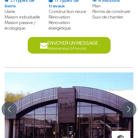
21 types de
17 types de
6 missions
biens
travaux
Plan
Usine
Construction neuve
Permis de construire
Maison individuelle
Rénovation
Suivi de chantier
Maison passive /
Rénovation
écologique
énergétique
ENVOYER UN MESSAGE
Réponse sous 24 heures