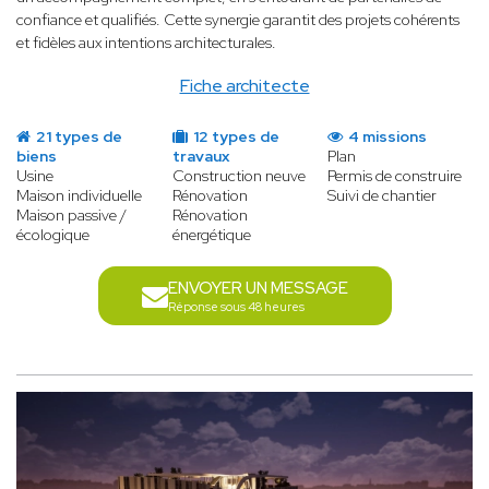
confiance et qualifiés. Cette synergie garantit des projets cohérents
et fidèles aux intentions architecturales.
Fiche architecte
21 types de
12 types de
4 missions
biens
travaux
Plan
Usine
Construction neuve
Permis de construire
Maison individuelle
Rénovation
Suivi de chantier
Maison passive /
Rénovation
écologique
énergétique
ENVOYER UN MESSAGE
Réponse sous 48 heures