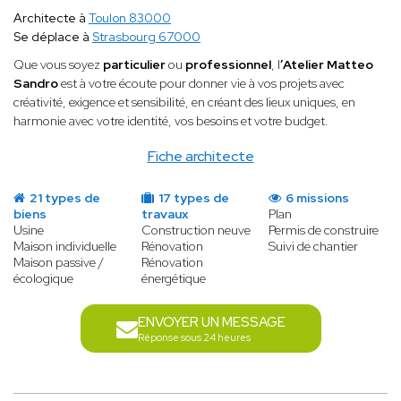
Architecte à
Toulon 83000
Se déplace à
Strasbourg 67000
Que vous soyez
particulier
ou
professionnel
, l
’Atelier Matteo
Sandro
est à votre écoute pour donner vie à vos projets avec
créativité, exigence et sensibilité, en créant des lieux uniques, en
harmonie avec votre identité, vos besoins et votre budget.
Fiche architecte
21 types de
17 types de
6 missions
biens
travaux
Plan
Usine
Construction neuve
Permis de construire
Maison individuelle
Rénovation
Suivi de chantier
Maison passive /
Rénovation
écologique
énergétique
ENVOYER UN MESSAGE
Réponse sous 24 heures