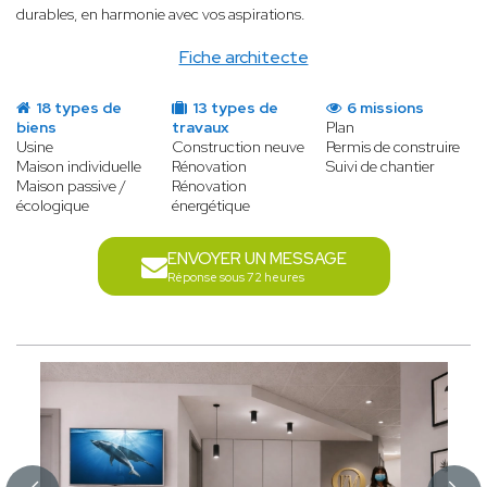
durables, en harmonie avec vos aspirations.
Fiche architecte
18 types de
13 types de
6 missions
biens
travaux
Plan
Usine
Construction neuve
Permis de construire
Maison individuelle
Rénovation
Suivi de chantier
Maison passive /
Rénovation
écologique
énergétique
ENVOYER UN MESSAGE
Réponse sous 72 heures