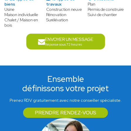
biens
travaux
Plan
Usine
Construction neuve
Permis de construire
Maison individuelle
Rénovation
Suivi de chantier
Chalet / Maison en
Surélévation
bois
ENVOYER UN MESSAGE
Réponse sous 72 heures
Ensemble
définissons votre projet
Prenez RDV gratuitement avec notre conseiller spécialiste.
PRENDRE RENDEZ-VOUS