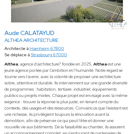
Aude CALATAYUD
ALTHEA ARCHITECTURE
Architecte à
Hœnheim 67800
Se déplace à
Strasbourg 67000
Althea
, agence d’architecture? fondée en 2025,
Althea
est une
jeune agence portée par l’ambition et l’humanité. Notre regard se
tourne vers l’avenir, avec la volonté de proposer une architecture
sobre, attentive et durable. Ils interviennent sur une grande diversité
de programmes : habitation, tertiaire, industriel, équipements
publics ou projets mixtes. Chaque projet est envisagé avec la même
exigence : trouver la réponse la plus juste, en tenant compte du
contexte, des usages et des ressources. Convaincus que l’existant est
une richesse, ils privilégient toujours la rénovation avant la
démolition, afin de préserver ce qui peut l’être et donner une
nouvelle vie aux bâtiments. De la faisabilité au chantier, ils assurent
un accompagnement complet, en s'entourant de partenaires de