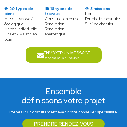
20 types de
16 types de
5 missions
biens
travaux
Plan
Maison passive /
Construction neuve
Permis de construire
écologique
Rénovation
Suivi de chantier
Maison individuelle
Rénovation
Chalet / Maison en
énergétique
bois
ENVOYER UN MESSAGE
Réponse sous 72 heures
Ensemble
définissons votre projet
Prenez RDV gratuitement avec notre conseiller spécialiste.
PRENDRE RENDEZ-VOUS