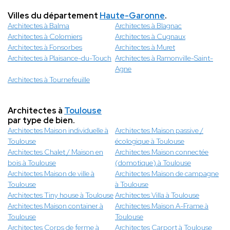
Villes du département
Haute-Garonne
.
Architectes à Balma
Architectes à Blagnac
Architectes à Colomiers
Architectes à Cugnaux
Architectes à Fonsorbes
Architectes à Muret
Architectes à Plaisance-du-Touch
Architectes à Ramonville-Saint-
Agne
Architectes à Tournefeuille
Architectes à
Toulouse
par type de bien.
Architectes Maison individuelle à
Architectes Maison passive /
Toulouse
écologique à Toulouse
Architectes Chalet / Maison en
Architectes Maison connectée
bois à Toulouse
(domotique) à Toulouse
Architectes Maison de ville à
Architectes Maison de campagne
Toulouse
à Toulouse
Architectes Tiny house à Toulouse
Architectes Villa à Toulouse
Architectes Maison container à
Architectes Maison A-Frame à
Toulouse
Toulouse
Architectes Corps de ferme à
Architectes Carport à Toulouse