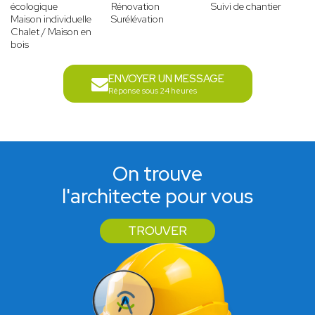
écologique
Rénovation
Suivi de chantier
Maison individuelle
Surélévation
Chalet / Maison en
bois
ENVOYER UN MESSAGE
Réponse sous 24 heures
On trouve
l'architecte pour vous
TROUVER