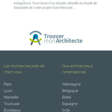
obligations, fourniture d'un dossier détaillé du étude de
faisabilité de votre projet d'architecture...
Les Architectes près de
Nos architectes à
chez vous
l'international
Paris
Allemagne
Lyon
Belgique
Marseille
Brésil
Toulouse
Espagne
Bordeaux
Inde