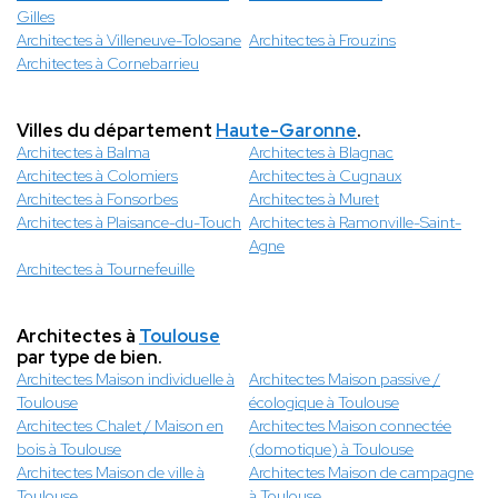
Gilles
Architectes à Villeneuve-Tolosane
Architectes à Frouzins
Architectes à Cornebarrieu
Villes du département
Haute-Garonne
.
Architectes à Balma
Architectes à Blagnac
Architectes à Colomiers
Architectes à Cugnaux
Architectes à Fonsorbes
Architectes à Muret
Architectes à Plaisance-du-Touch
Architectes à Ramonville-Saint-
Agne
Architectes à Tournefeuille
Architectes à
Toulouse
par type de bien.
Architectes Maison individuelle à
Architectes Maison passive /
Toulouse
écologique à Toulouse
Architectes Chalet / Maison en
Architectes Maison connectée
bois à Toulouse
(domotique) à Toulouse
Architectes Maison de ville à
Architectes Maison de campagne
Toulouse
à Toulouse