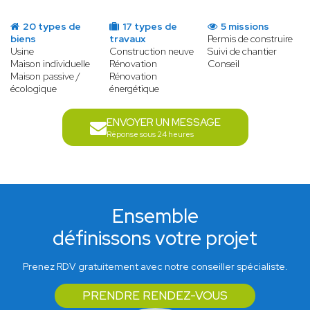
20 types de
17 types de
5 missions
biens
travaux
Permis de construire
Usine
Construction neuve
Suivi de chantier
Maison individuelle
Rénovation
Conseil
Maison passive /
Rénovation
écologique
énergétique
ENVOYER UN MESSAGE
Réponse sous 24 heures
Ensemble
définissons votre projet
Prenez RDV gratuitement avec notre conseiller spécialiste.
PRENDRE RENDEZ-VOUS