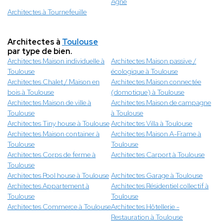
Agne
Architectes à Tournefeuille
Architectes à
Toulouse
par type de bien.
Architectes Maison individuelle à
Architectes Maison passive /
Toulouse
écologique à Toulouse
Architectes Chalet / Maison en
Architectes Maison connectée
bois à Toulouse
(domotique) à Toulouse
Architectes Maison de ville à
Architectes Maison de campagne
Toulouse
à Toulouse
Architectes Tiny house à Toulouse
Architectes Villa à Toulouse
Architectes Maison container à
Architectes Maison A-Frame à
Toulouse
Toulouse
Architectes Corps de ferme à
Architectes Carport à Toulouse
Toulouse
Architectes Pool house à Toulouse
Architectes Garage à Toulouse
Architectes Appartement à
Architectes Résidentiel collectif à
Toulouse
Toulouse
Architectes Commerce à Toulouse
Architectes Hôtellerie -
Restauration à Toulouse