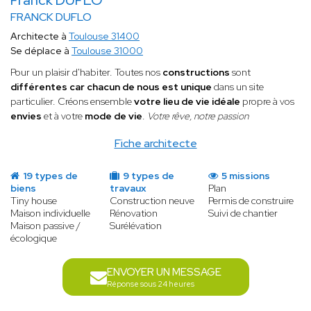
Franck DUFLO
FRANCK DUFLO
Architecte à
Toulouse 31400
Se déplace à
Toulouse 31000
Pour un plaisir d'habiter. Toutes nos
constructions
sont
différentes car
chacun de nous est unique
dans un site
particulier. Créons ensemble
votre lieu de vie idéale
propre à vos
envies
et à votre
mode de vie
.
Votre rêve, notre passion
Fiche architecte
19 types de
9 types de
5 missions
biens
travaux
Plan
Tiny house
Construction neuve
Permis de construire
Maison individuelle
Rénovation
Suivi de chantier
Maison passive /
Surélévation
écologique
ENVOYER UN MESSAGE
Réponse sous 24 heures