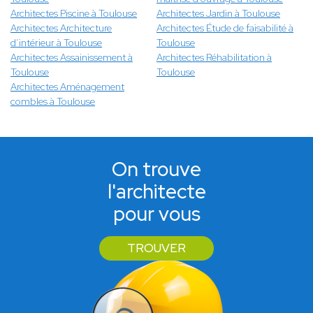
Architectes Piscine à Toulouse
Architectes Jardin à Toulouse
Architectes Architecture
Architectes Étude de faisabilité à
d’intérieur à Toulouse
Toulouse
Architectes Assainissement à
Architectes Réhabilitation à
Toulouse
Toulouse
Architectes Aménagement
combles à Toulouse
On trouve
l'architecte
pour vous
TROUVER