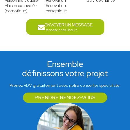
Maison individuelle
Rénovation
Suivi de chantier
Maison connectée
Rénovation
(domotique)
énergétique
ENVOYER UN MESSAGE
Réponse dans l'heure
Ensemble
définissons votre projet
Prenez RDV gratuitement avec notre conseiller spécialiste.
PRENDRE RENDEZ-VOUS