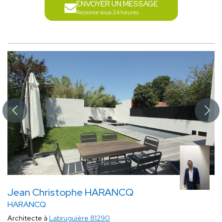
ENVOYER UN MESSAGE
Réponse sous 24 heures
Jean Christophe HARANCQ
HARANCQ
Architecte à
Labruguière 81290