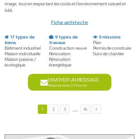
image, tout en respectant les coûts et l'environnement naturel et
bâti.
Fiche architecte
17 types de
9 types de
5 missions
biens
travaux
Plan
Bâtiment industriel
Construction neuve
Permis de construire
Maison individuelle
Rénovation
Suivi de chantier
Maison passive /
Rénovation
écologique
énergétique
ENVOYER UN MESSAGE
Réponse sous 24 heures
...
1
2
3
16