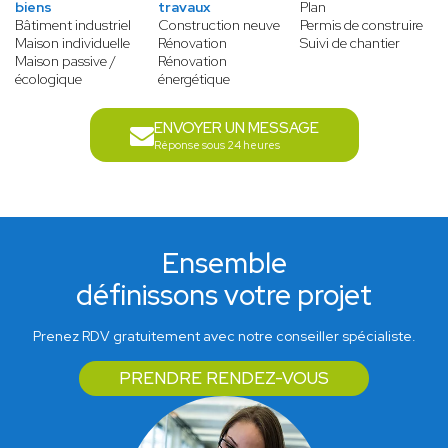
biens
travaux
Plan
Bâtiment industriel
Construction neuve
Permis de construire
Maison individuelle
Rénovation
Suivi de chantier
Maison passive /
Rénovation
écologique
énergétique
ENVOYER UN MESSAGE
Réponse sous 24 heures
Ensemble
définissons votre projet
Prenez RDV gratuitement avec notre conseiller spécialiste.
PRENDRE RENDEZ-VOUS