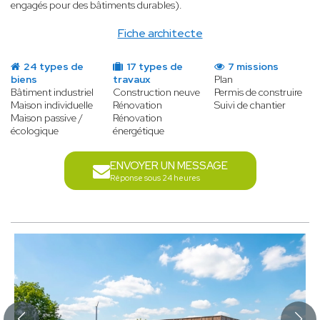
engagés pour des bâtiments durables).
Fiche architecte
24 types de
17 types de
7 missions
biens
travaux
Plan
Bâtiment industriel
Construction neuve
Permis de construire
Maison individuelle
Rénovation
Suivi de chantier
Maison passive /
Rénovation
écologique
énergétique
ENVOYER UN MESSAGE
Réponse sous 24 heures