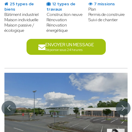
25 types de
12 types de
7 missions
biens
travaux
Plan
Bâtiment industriel
Construction neuve
Permis de construire
Maison individuelle
Rénovation
Suivi de chantier
Maison passive /
Rénovation
écologique
énergétique
ENVOYER UN MESSAGE
Réponse sous 24 heures