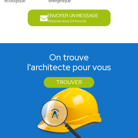
écologique
énergétique
ENVOYER UN MESSAGE
Réponse sous 24 heures
On trouve
l'architecte pour vous
TROUVER