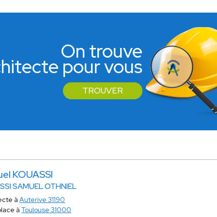
On trouve
rchitecte pour vous
TROUVER
el KOUASSI
SSI SAMUEL OTHNIEL
ecte à
Auterive 31190
place à
Toulouse 31000