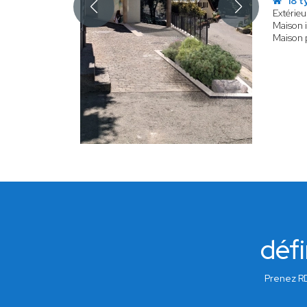
18 t
Extérieu
Maison i
Maison 
défi
Prenez RD