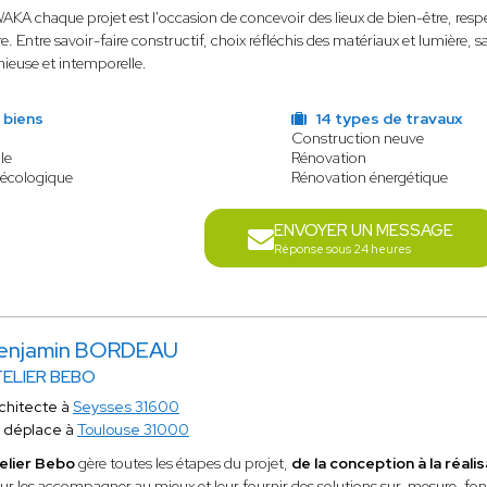
KA chaque projet est l'occasion de concevoir des lieux de bien-être, respe
ire. Entre savoir-faire constructif, choix réfléchis des matériaux et lumière,
ieuse et intemporelle.
 biens
14 types de travaux
Construction neuve
le
Rénovation
 écologique
Rénovation énergétique
ENVOYER UN MESSAGE
Réponse sous 24 heures
enjamin BORDEAU
TELIER BEBO
chitecte à
Seysses 31600
 déplace à
Toulouse 31000
elier Bebo
gère toutes les étapes du projet,
de la conception à la réali
ur les accompagner au mieux et leur fournir des solutions sur-mesure, fonc