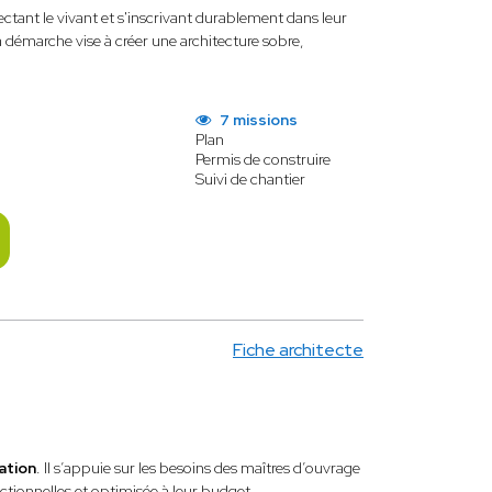
ctant le vivant et s'inscrivant durablement dans leur
 sa démarche vise à créer une architecture sobre,
7 missions
Plan
Permis de construire
Suivi de chantier
Fiche architecte
sation
. Il s’appuie sur les besoins des maîtres d’ouvrage
tionnelles et optimisée à leur budget.