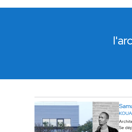
l'a
Samu
KOUA
Archit
Se dé