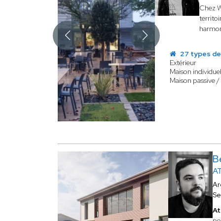
Chez WA
territo
harmon
27 types de
Extérieur
Maison individuel
Maison passive /
B
A
Ar
Se
At
po