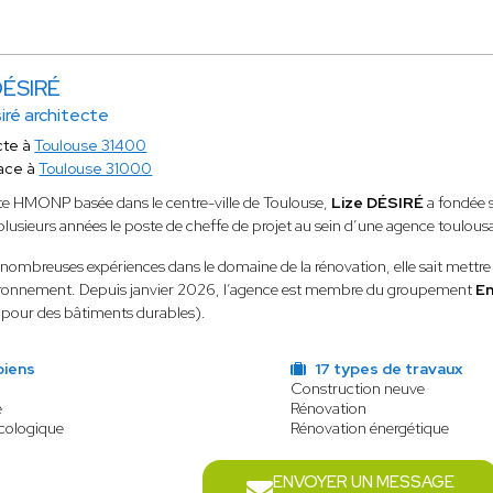
DÉSIRÉ
siré architecte
cte à
Toulouse 31400
ace à
Toulouse 31000
te HMONP basée dans le centre-ville de Toulouse,
Lize DÉSIRÉ
a fondée 
lusieurs années le poste de cheffe de projet au sein d’une agence toulous
 nombreuses expériences dans le domaine de la rénovation, elle sait mettre en
ironnement. Depuis janvier 2026, l’agence est membre du groupement
En
pour des bâtiments durables).
biens
17 types de travaux
Construction neuve
e
Rénovation
écologique
Rénovation énergétique
ENVOYER UN MESSAGE