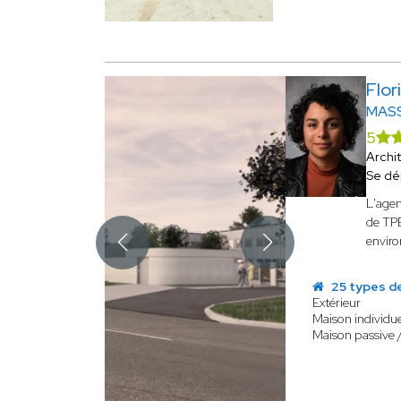
Flo
MAS
5
Archi
Se dé
L'age
de TPE
envir
25 types d
Extérieur
Maison individue
Maison passive 