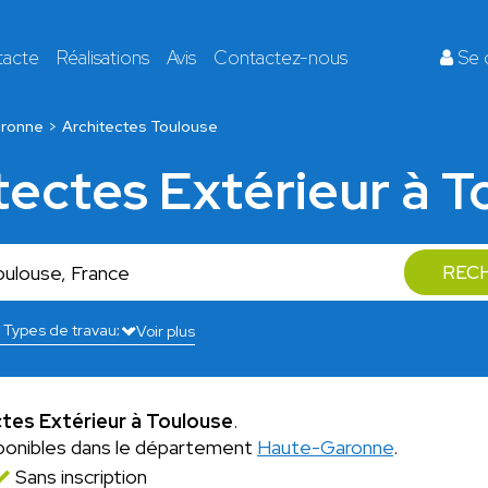
tacte
Réalisations
Avis
Contactez-nous
Se 
ronne
Architectes Toulouse
tectes Extérieur à 
REC
Voir plus
ctes Extérieur à Toulouse
.
ponibles dans le département
Haute-Garonne
.
Sans inscription