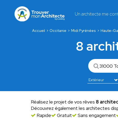
Un architecte me con
Accueil
Occitanie
Midi Pyrénées
Haute-Ga
8 archi
Réalisez le projet de vos rêves
8 archite
Découvrez également les architectes dis
Rapide
Gratuit
Sans engagement