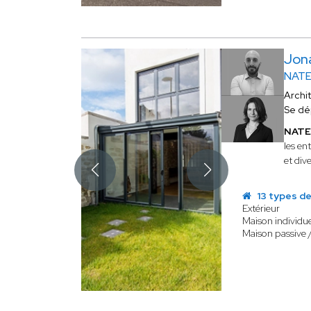
Jon
NATE
Archi
Se dé
NAT
les en
et dive
13 types de
Extérieur
Maison individue
Maison passive 