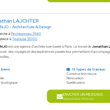
athan LAJCHTER
NJO - Architecture & Design
tecte à
Pechbonnieu 31140
place à
Toulouse 31000
ENJO
est une agence d’architecture basée à Paris. Le travail de
Jonathan 
toure, des voyages et des expériences passés leur permettant d’accompagne
rsifiés.
 biens
13 types de travaux
Construction neuve
lle
Rénovation
/ écologique
Surélévation
ENVOYER UN MESSAGE
Réponse sous 24 heures