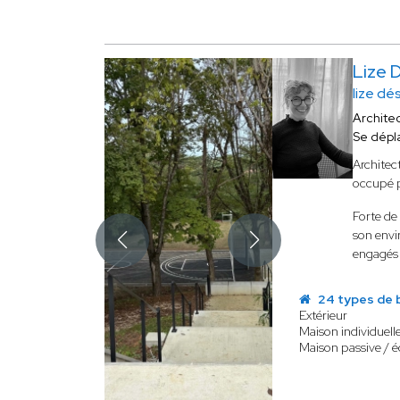
Lize 
lize dé
Archite
Se dépl
Architec
occupé p
Forte de
son env
engagés 
24 types de 
Extérieur
Maison individuell
Maison passive / 