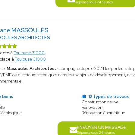
Réponse sous 24 heures
riane MASSOULÈS
SOULES ARCHITECTES
tecte à
Toulouse 31000
place à
Toulouse 31000
nce
Massoulès Architectes
accompagne depuis 2024 les porteurs de pro
/PME ou directeurs techniques dans leurs enjeux de développement, de va
onnementale.
e biens
12 types de travaux
Construction neuve
lle
Rénovation
/ écologique
Rénovation énergétique
ENVOYER UN MESSAGE
Réponse sous 24 heures