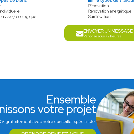
ypes de biens
16 types de travau
r
Rénovation
ndividuelle
Rénovation énergétique
passive / écologique
Surélévation
ENVOYER UN MESSAGE
Réponse sous 72 heures
Ensemble
nissons votre projet
V gratuitement avec notre conseiller spécialiste.