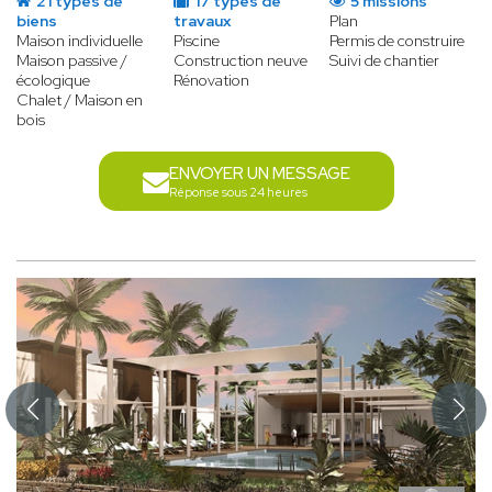
21 types de
17 types de
5 missions
biens
travaux
Plan
Maison individuelle
Piscine
Permis de construire
Maison passive /
Construction neuve
Suivi de chantier
écologique
Rénovation
Chalet / Maison en
bois
ENVOYER UN MESSAGE
Réponse sous 24 heures