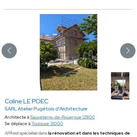
Coline LE POEC
SARL Atelier Pugétois d'Architecture
Architecte à
Sauveterre-de-Rouergue 12800
Se déplace à
Toulouse 31000
APA
est spécialisé
dans
la rénovation et dans les techniques de