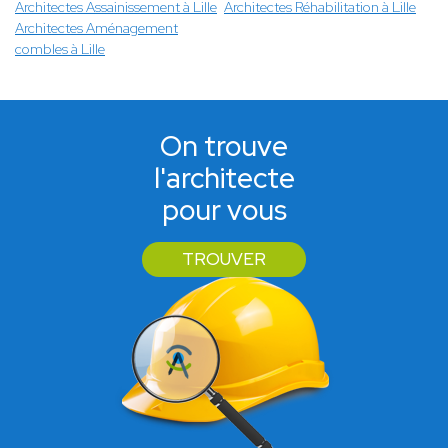
Architectes Assainissement à Lille
Architectes Réhabilitation à Lille
Architectes Aménagement
combles à Lille
On trouve
l'architecte
pour vous
TROUVER