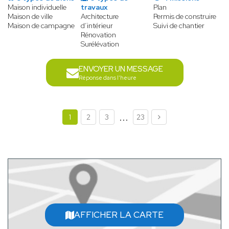
Maison individuelle
travaux
Plan
Maison de ville
Architecture
Permis de construire
Maison de campagne
d’intérieur
Suivi de chantier
Rénovation
Surélévation
ENVOYER UN MESSAGE
Réponse dans l'heure
...
1
2
3
23
AFFICHER LA CARTE