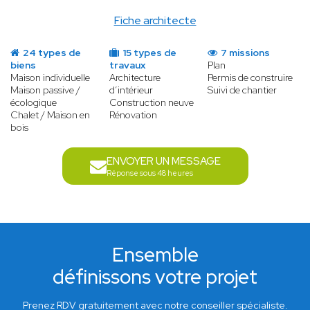
Fiche architecte
24 types de
15 types de
7 missions
biens
travaux
Plan
Maison individuelle
Architecture
Permis de construire
Maison passive /
d’intérieur
Suivi de chantier
écologique
Construction neuve
Chalet / Maison en
Rénovation
bois
ENVOYER UN MESSAGE
Réponse sous 48 heures
Ensemble
définissons votre projet
Prenez RDV gratuitement avec notre conseiller spécialiste.