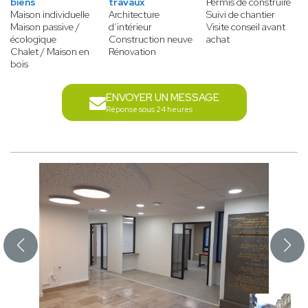
biens
travaux
Permis de construire
Maison individuelle
Architecture
Suivi de chantier
Maison passive /
d’intérieur
Visite conseil avant
écologique
Construction neuve
achat
Chalet / Maison en
Rénovation
bois
ENVOYER UN MESSAGE
Réponse sous 24 heures