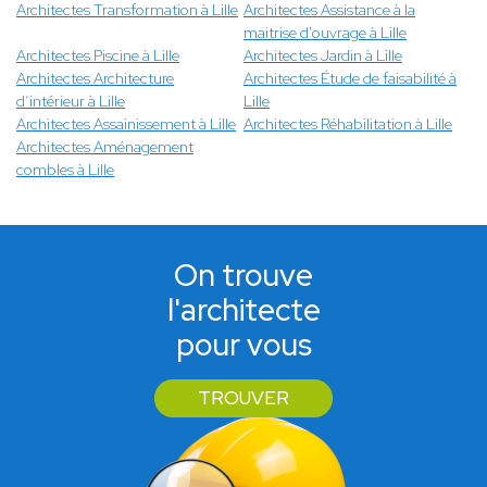
Architectes Transformation à Lille
Architectes Assistance à la
maitrise d'ouvrage à Lille
Architectes Piscine à Lille
Architectes Jardin à Lille
Architectes Architecture
Architectes Étude de faisabilité à
d’intérieur à Lille
Lille
Architectes Assainissement à Lille
Architectes Réhabilitation à Lille
Architectes Aménagement
combles à Lille
On trouve
l'architecte
pour vous
TROUVER