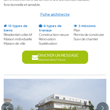
fonctionnelle et sensible.
Fiche architecte
13 types de
6 types de
3 missions
biens
travaux
Plan
Résidentiel collectif
Construction neuve
Permis de construire
Maison individuelle
Rénovation
Suivi de chantier
Maison de ville
Surélévation
ENVOYER UN MESSAGE
Réponse dans l'heure