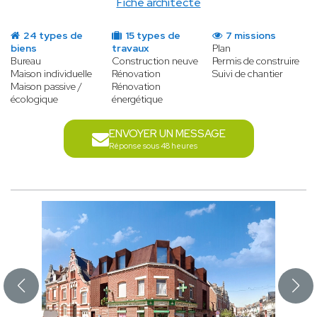
Fiche architecte
24 types de
15 types de
7 missions
biens
travaux
Plan
Bureau
Construction neuve
Permis de construire
Maison individuelle
Rénovation
Suivi de chantier
Maison passive /
Rénovation
écologique
énergétique
ENVOYER UN MESSAGE
Réponse sous 48 heures