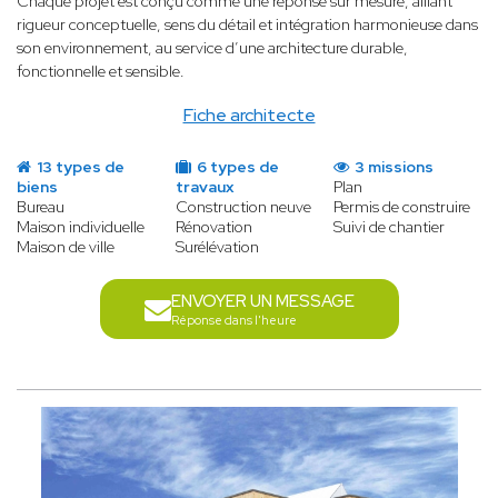
Chaque projet est conçu comme une réponse sur mesure, alliant
rigueur conceptuelle, sens du détail et intégration harmonieuse dans
son environnement, au service d’une architecture durable,
fonctionnelle et sensible.
Fiche architecte
13 types de
6 types de
3 missions
biens
travaux
Plan
Bureau
Construction neuve
Permis de construire
Maison individuelle
Rénovation
Suivi de chantier
Maison de ville
Surélévation
ENVOYER UN MESSAGE
Réponse dans l'heure