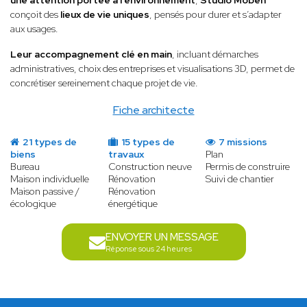
une attention portée à l’environnement
,
Studio Moben
conçoit des
lieux de vie uniques
, pensés pour durer et s’adapter
aux usages.
Leur accompagnement clé en main
, incluant démarches
administratives, choix des entreprises et visualisations 3D, permet de
concrétiser sereinement chaque projet de vie.
Fiche architecte
21 types de
15 types de
7 missions
biens
travaux
Plan
Bureau
Construction neuve
Permis de construire
Maison individuelle
Rénovation
Suivi de chantier
Maison passive /
Rénovation
écologique
énergétique
ENVOYER UN MESSAGE
Réponse sous 24 heures