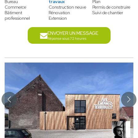
Bureau
travaux
Plan
Commerce
Construction neuve
Permis de construire
Bâtiment
Rénovation
Suivi de chantier
professionnel
Extension
ENVOYER UN MESSAGE
Réponse sous 72 heures