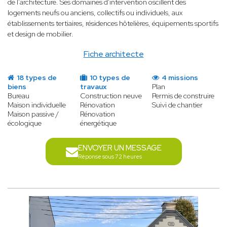
de l’architecture. Ses domaines d'intervention oscillent des
logements neufs ou anciens, collectifs ou individuels, aux
établissements tertiaires, résidences hôtelières, équipements sportifs
et design de mobilier.
Fiche architecte
18 types de
10 types de
4 missions
biens
travaux
Plan
Bureau
Construction neuve
Permis de construire
Maison individuelle
Rénovation
Suivi de chantier
Maison passive /
Rénovation
écologique
énergétique
ENVOYER UN MESSAGE
Réponse sous 72 heures