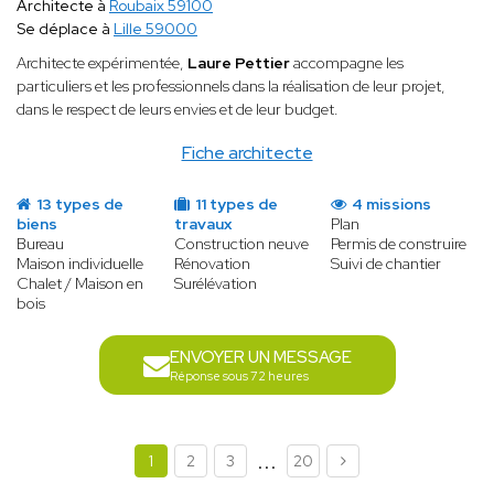
Architecte à
Roubaix 59100
Se déplace à
Lille 59000
Architecte expérimentée,
Laure Pettier
accompagne les
particuliers et les professionnels dans la réalisation de leur projet,
dans le respect de leurs envies et de leur budget.
Fiche architecte
13 types de
11 types de
4 missions
biens
travaux
Plan
Bureau
Construction neuve
Permis de construire
Maison individuelle
Rénovation
Suivi de chantier
Chalet / Maison en
Surélévation
bois
ENVOYER UN MESSAGE
Réponse sous 72 heures
...
1
2
3
20