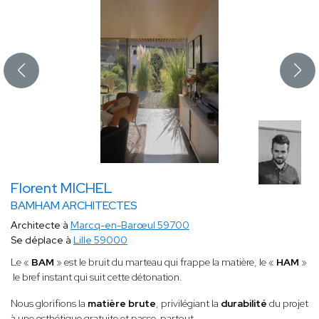
Florent MICHEL
BAMHAM ARCHITECTES
Architecte à
Marcq-en-Barœul 59700
Se déplace à
Lille 59000
Le «
BAM
» est le bruit du marteau qui frappe la matière, le «
HAM
»
le bref instant qui suit cette détonation.
Nous glorifions la
matière brute
, privilégiant la
durabilité
du projet
à une esthétique gratuite et passe-partout.