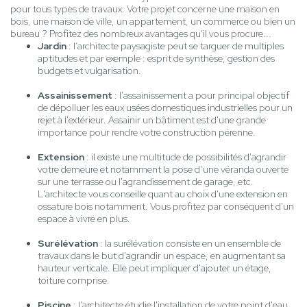
pour tous types de travaux. Votre projet concerne une maison en
bois, une maison de ville, un appartement, un commerce ou bien un
bureau ? Profitez des nombreux avantages qu'il vous procure...
Jardin
: l’architecte paysagiste peut se targuer de multiples
aptitudes et par exemple : esprit de synthèse, gestion des
budgets et vulgarisation.
Assainissement
: l'assainissement a pour principal objectif
de dépolluer les eaux usées domestiques industrielles pour un
rejet à l'extérieur. Assainir un bâtiment est d'une grande
importance pour rendre votre construction pérenne.
Extension
: il existe une multitude de possibilités d'agrandir
votre demeure et notamment la pose d’une véranda ouverte
sur une terrasse ou l'agrandissement de garage, etc.
L'architecte vous conseille quant au choix d'une extension en
ossature bois notamment. Vous profitez par conséquent d'un
espace à vivre en plus.
Surélévation
: la surélévation consiste en un ensemble de
travaux dans le but d'agrandir un espace, en augmentant sa
hauteur verticale. Elle peut impliquer d'ajouter un étage,
toiture comprise.
Piscine
: l'architecte étudie l'installation de votre point d'eau