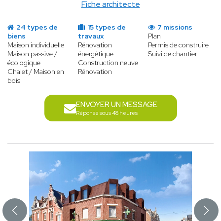
Fiche architecte
24 types de
15 types de
7 missions
biens
travaux
Plan
Maison individuelle
Rénovation
Permis de construire
Maison passive /
énergétique
Suivi de chantier
écologique
Construction neuve
Chalet / Maison en
Rénovation
bois
ENVOYER UN MESSAGE
Réponse sous 48 heures