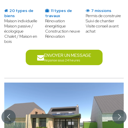
20 types de
11 types de
7 missions
biens
travaux
Permis de construire
Maison individuelle
Rénovation
Suivi de chantier
Maison passive /
énergétique
Visite conseil avant
écologique
Construction neuve
achat
Chalet / Maison en
Rénovation
bois
ENVOYER UN MESSAGE
Réponse sous 24 heures