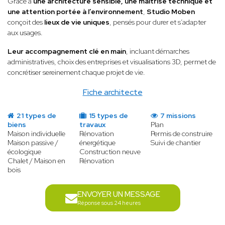
Grâce à
une architecture sensible, une maîtrise technique et
une attention portée à l’environnement
,
Studio Moben
conçoit des
lieux de vie uniques
, pensés pour durer et s’adapter
aux usages.
Leur accompagnement clé en main
, incluant démarches
administratives, choix des entreprises et visualisations 3D, permet de
concrétiser sereinement chaque projet de vie.
Fiche architecte
21 types de
15 types de
7 missions
biens
travaux
Plan
Maison individuelle
Rénovation
Permis de construire
Maison passive /
énergétique
Suivi de chantier
écologique
Construction neuve
Chalet / Maison en
Rénovation
bois
ENVOYER UN MESSAGE
Réponse sous 24 heures