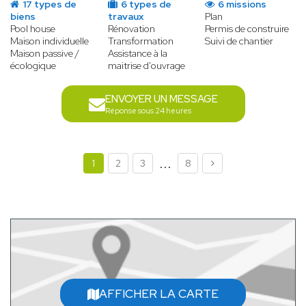
17 types de
6 types de
6 missions
biens
travaux
Plan
Pool house
Rénovation
Permis de construire
Maison individuelle
Transformation
Suivi de chantier
Maison passive /
Assistance à la
écologique
maitrise d'ouvrage
ENVOYER UN MESSAGE
Réponse sous 24 heures
...
1
2
3
8
AFFICHER LA CARTE