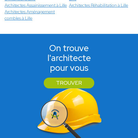
Architectes Assainissement à Lille
Architectes Réhabilitation à Lille
Architectes Aménagement
combles à Lille
On trouve
l'architecte
pour vous
TROUVER