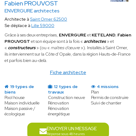
Fabien PROUVOST
ENVERGURE architectes
Architecte à
Saint Omer 62500
Se déplace à
Lille 59000
Grâce à ses deux entreprises,
ENVERGURE
et
KETELAND
,
Fabien
PROUVOST
et son équipe sont à la fois «
architectes
» et
«
constructeurs
» (ou «
maîtres d’œuvre
»). Installés à Saint Omer,
ils interviennent sur la Côte d’Opale, dans la région Hauts-de-France
et parfois bien au-delà.
Fiche architecte
19 types de
12 types de
4 missions
biens
travaux
Plan
Pool house
Construction neuve
Permis de construire
Maison individuelle
Rénovation
Suivi de chantier
Maison passive /
Rénovation
écologique
énergétique
ENVOYER UN MESSAGE
Réponse sous 48 heures