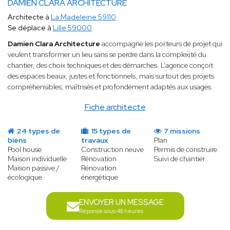
DAMIEN CLARA ARCHITECTURE
Architecte à
La Madeleine 59110
Se déplace à
Lille 59000
Damien Clara Architecture
accompagne les porteurs de projet qui
veulent transformer un lieu sans se perdre dans la complexité du
chantier, des choix techniques et des démarches. L’agence conçoit
des espaces beaux, justes et fonctionnels, mais surtout des projets
compréhensibles, maîtrisés et profondément adaptés aux usages.
Fiche architecte
24 types de
15 types de
7 missions
biens
travaux
Plan
Pool house
Construction neuve
Permis de construire
Maison individuelle
Rénovation
Suivi de chantier
Maison passive /
Rénovation
écologique
énergétique
ENVOYER UN MESSAGE
Réponse sous 48 heures