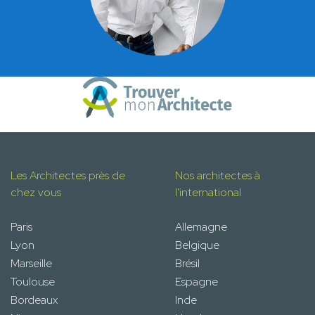
Les Architectes près de
Nos architectes à
chez vous
l'international
Paris
Allemagne
Lyon
Belgique
Marseille
Brésil
Toulouse
Espagne
Bordeaux
Inde