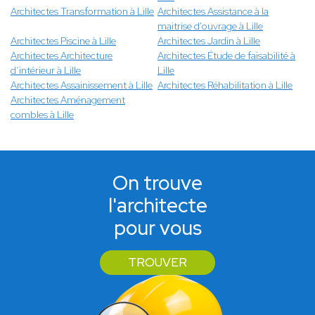
Architectes Transformation à Lille
Architectes Assistance à la
maitrise d'ouvrage à Lille
Architectes Piscine à Lille
Architectes Jardin à Lille
Architectes Architecture
Architectes Étude de faisabilité à
d’intérieur à Lille
Lille
Architectes Assainissement à Lille
Architectes Réhabilitation à Lille
Architectes Aménagement
combles à Lille
On trouve
l'architecte
pour vous
TROUVER