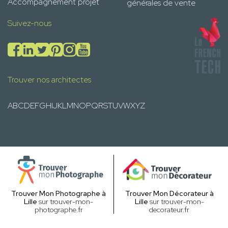
Accompagnement projet
générales de vente
Suivez-nous
Trouver nos architectes
A
B
C
D
E
F
G
H
I
J
K
L
M
N
O
P
Q
R
S
T
U
V
W
X
Y
Z
Trouver Mon Photographe à
Trouver Mon Décorateur à
Lille
sur trouver-mon-
Lille
sur trouver-mon-
photographe.fr
decorateur.fr