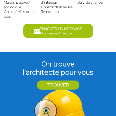
Maison passive /
d’intérieur
Suivi de chantier
écologique
Construction neuve
Chalet / Maison en
Rénovation
bois
ENVOYER UN MESSAGE
Réponse sous 24 heures
On trouve
l'architecte pour vous
TROUVER