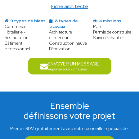
Fiche architecte
9 types de biens
8 types de
4 missions
Commerce
travaux
Plan
Hôtellerie -
Architecture
Permis de construire
Restauration
d’intérieur
Suivi de chantier
Bâtiment
Construction neuve
professionnel
Rénovation
ENVOYER UN MESSAGE
Réponse sous 72 heures
Ensemble
définissons votre projet
Prenez RDV gratuitement avec notre conseiller spécialiste.