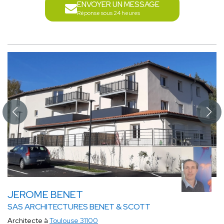
ENVOYER UN MESSAGE
Réponse sous 24 heures
JEROME BENET
SAS ARCHITECTURES BENET & SCOTT
Architecte à
Toulouse 31100