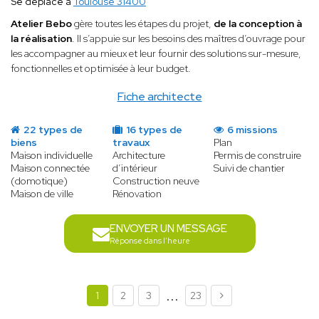
Se déplace à
Toulouse 31400
Atelier Bebo
gère toutes les étapes du projet,
de la conception à
la réalisation
. Il s’appuie sur les besoins des maîtres d’ouvrage pour
les accompagner au mieux et leur fournir des solutions sur-mesure,
fonctionnelles et optimisée à leur budget.
Fiche architecte
22 types de
16 types de
6 missions
biens
travaux
Plan
Maison individuelle
Architecture
Permis de construire
Maison connectée
d’intérieur
Suivi de chantier
(domotique)
Construction neuve
Maison de ville
Rénovation
ENVOYER UN MESSAGE
Réponse dans l'heure
...
1
2
3
23