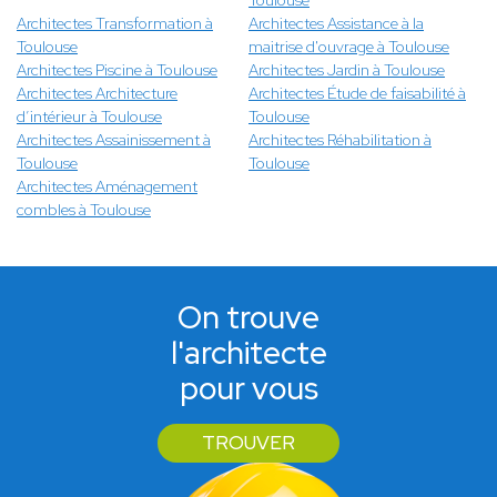
Toulouse
Architectes Transformation à
Architectes Assistance à la
Toulouse
maitrise d'ouvrage à Toulouse
Architectes Piscine à Toulouse
Architectes Jardin à Toulouse
Architectes Architecture
Architectes Étude de faisabilité à
d’intérieur à Toulouse
Toulouse
Architectes Assainissement à
Architectes Réhabilitation à
Toulouse
Toulouse
Architectes Aménagement
combles à Toulouse
On trouve
l'architecte
pour vous
TROUVER