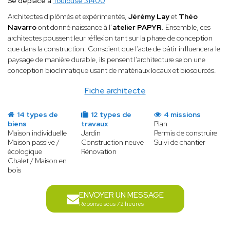
Se déplace à
Toulouse 31400
Architectes diplômés et expérimentés,
Jérémy Lay
et
Théo
Navarro
ont donné naissance à l’
atelier PAPYR
. Ensemble, ces
architectes poussent leur réflexion tant sur la phase de conception
que dans la construction. Conscient que l’acte de bâtir influencera le
paysage de manière durable, ils pensent l’architecture selon une
conception bioclimatique usant de matériaux locaux et biosourcés.
Fiche architecte
14 types de
12 types de
4 missions
biens
travaux
Plan
Maison individuelle
Jardin
Permis de construire
Maison passive /
Construction neuve
Suivi de chantier
écologique
Rénovation
Chalet / Maison en
bois
ENVOYER UN MESSAGE
Réponse sous 72 heures