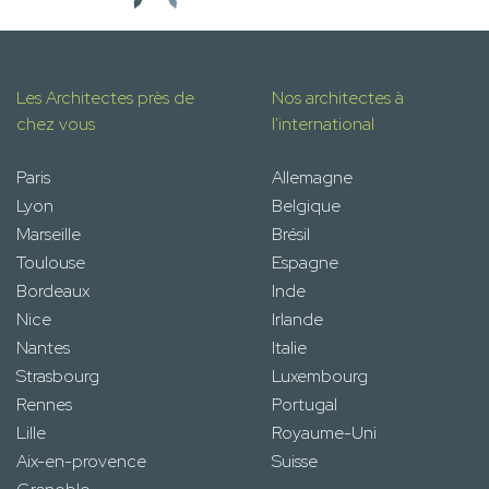
Les Architectes près de
Nos architectes à
chez vous
l'international
Paris
Allemagne
Lyon
Belgique
Marseille
Brésil
Toulouse
Espagne
Bordeaux
Inde
Nice
Irlande
Nantes
Italie
Strasbourg
Luxembourg
Rennes
Portugal
Lille
Royaume-Uni
Aix-en-provence
Suisse