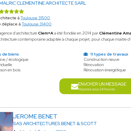
MALRIC CLEMENTINE ARCHITECTE SARL
rchitecte à
Toulouse 31500
e déplace à
Toulouse 31400
agence d'architecture
Clem+A
a été fondée en 2014 par
Clémentine Ama
chitecture contemporaine adaptée à chaque projet, pour chaque maitre d
s de biens
11 types de travaux
ive / écologique
Construction neuve
iduelle
Rénovation
ison en bois
Rénovation énergétique
ENVOYER UN MESSAGE
Réponse sous 24 heures
JEROME BENET
SAS ARCHITECTURES BENET & SCOTT