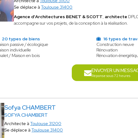
Architecte à
Toulouse 31100
Se déplace à
Toulouse 31400
Agence d'Architectures BENET & SCOTT
,
architecte
DPLG,
accompagne sur vos projets, de la conception à la réalisation.
20 types de biens
16 types de trav
ison passive / écologique
Construction neuve
ison individuelle
Rénovation
alet / Maison en bois
Rénovation énergétiq
ENVOYER UN MESSA
Réponse sous 72 heures
Sofya CHAMBERT
SOFYA CHAMBERT
Architecte à
Toulouse 31200
Se déplace à
Toulouse 31400