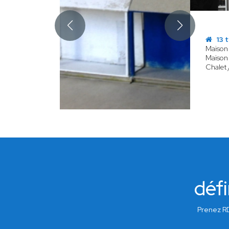
13 
Maison 
Maison 
Chalet 
défi
Prenez RD