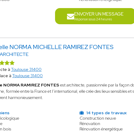
ENVOYER UN MESSAGE
Réponse sous 24 heures
elle NORMA MICHELLE RAMIREZ FONTES
 ARCHITECTE
ecte à
Toulouse 31400
lace à
Toulouse 31400
lle NORMA RAMIREZ FONTES
est architecte, passionnée par la façon 
e, formée entre la France et l’international, elle crée des lieux sensibles et
trent harmonieusement.
biens
14 types de travaux
 écologique
Construction neuve
le
Rénovation
n bois
Rénovation énergétique