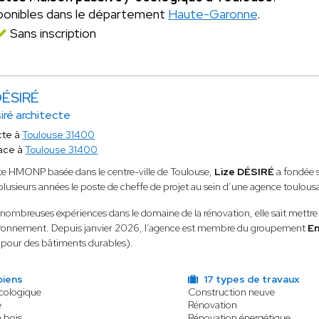
ponibles dans le département
Haute-Garonne
.
Sans inscription
DÉSIRÉ
siré architecte
cte à
Toulouse 31400
ace à
Toulouse 31400
te HMONP basée dans le centre-ville de Toulouse,
Lize DÉSIRÉ
a fondée 
lusieurs années le poste de cheffe de projet au sein d’une agence toulous
 nombreuses expériences dans le domaine de la rénovation, elle sait mettre en
ironnement. Depuis janvier 2026, l’agence est membre du groupement
En
pour des bâtiments durables).
biens
17 types de travaux
écologique
Construction neuve
e
Rénovation
n bois
Rénovation énergétique