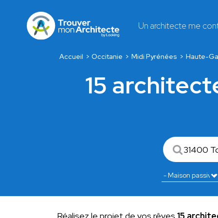
Un architecte me con
Accueil
Occitanie
Midi Pyrénées
Haute-Ga
15 architect
Réalisez le projet de vos rêves
15 archit