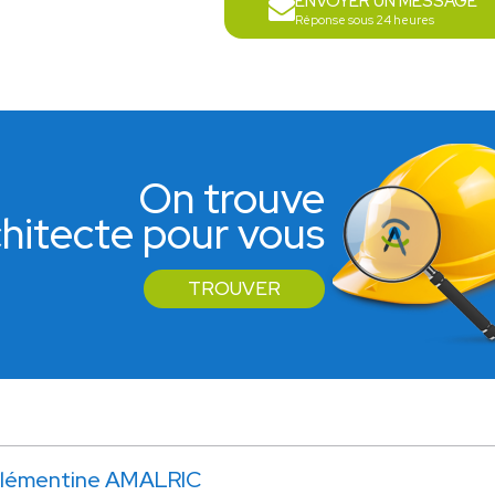
ENVOYER UN MESSAGE
Réponse sous 24 heures
On trouve
rchitecte pour vous
TROUVER
lémentine AMALRIC