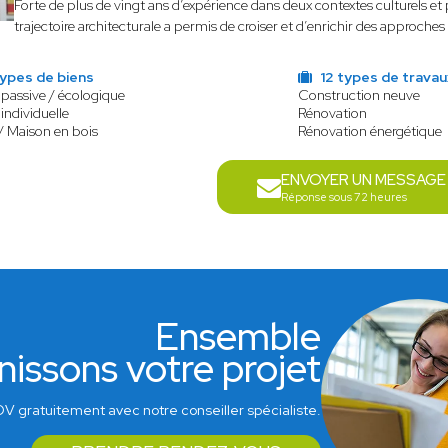
Forte de plus de vingt ans d’expérience dans deux contextes culturels et p
trajectoire architecturale a permis de croiser et d’enrichir des approches
types de biens
12 types de travau
passive / écologique
Construction neuve
individuelle
Rénovation
/ Maison en bois
Rénovation énergétique
ENVOYER UN MESSAGE
Réponse sous 72 heures
Ensemble
nissons votre projet
V gratuitement avec notre conseiller spécialiste.