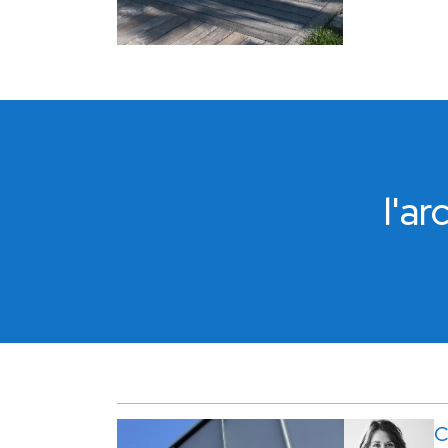
l'a
C