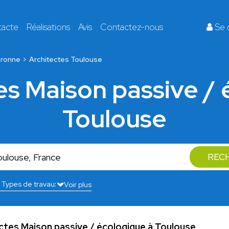
tacte
Réalisations
Avis
Contactez-nous
Se 
ronne
Architectes Toulouse
es Maison passive /
Toulouse
REC
Voir plus
ectes Maison passive / écologique à Toulouse
.