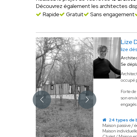
Découvrez également les architectes dis
Rapide
Gratuit
Sans engagement
Lize 
lize dé
Archite
Se dépl
Architec
occupé p
Forte de
son env
engagés 
24 types de 
Maison passive / 
Maison individuell
Chalet / Maison e