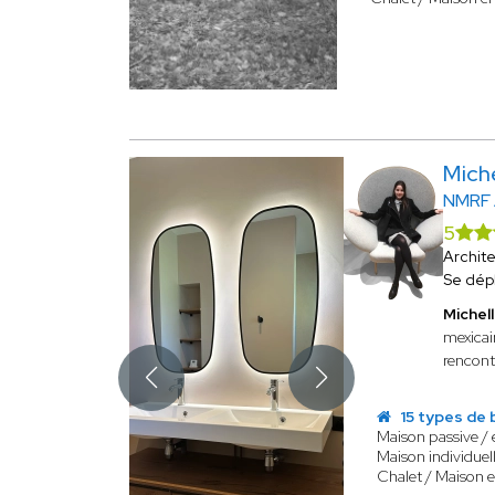
Mich
NMRF
5
Archit
Se dép
Miche
mexicain
rencon
15 types de 
Maison passive /
Maison individuel
Chalet / Maison e