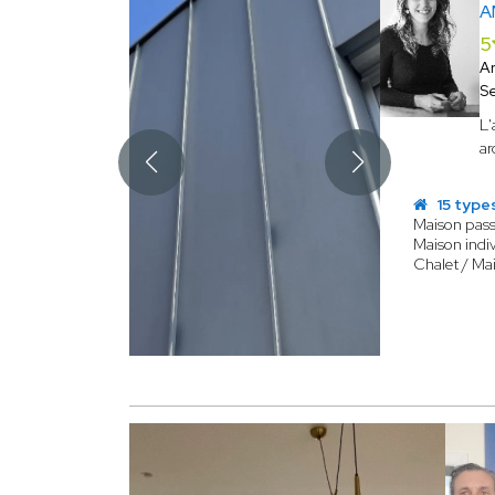
A
5
A
S
L'
ar
15 type
Maison pass
Maison indiv
Chalet / Ma