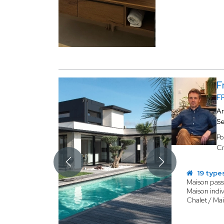
F
F
Ar
Se
Po
Cr
19 type
Maison pass
Maison indiv
Chalet / Ma