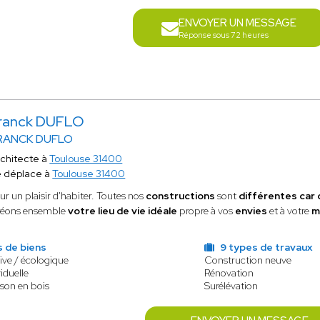
ENVOYER UN MESSAGE
Réponse sous 72 heures
ranck DUFLO
RANCK DUFLO
chitecte à
Toulouse 31400
 déplace à
Toulouse 31400
ur un plaisir d'habiter. Toutes nos
constructions
sont
différentes car
éons ensemble
votre lieu de vie idéale
propre à vos
envies
et à votre
m
s de biens
9 types de travaux
ive / écologique
Construction neuve
iduelle
Rénovation
ison en bois
Surélévation