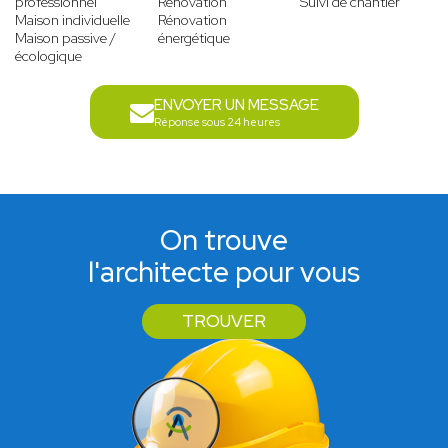
professionnel
Rénovation
Suivi de chantier
Maison individuelle
Rénovation
Maison passive /
énergétique
écologique
ENVOYER UN MESSAGE
Réponse sous 24 heures
On trouve
l'architecte pour vous
TROUVER