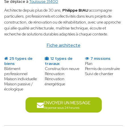
Se déplace à
Toulouse 31400
Architecte depuis plus de 30 ans,
Philippe BIAU
accompagne
particuliers, professionnels et collectivités dans leurs projets de
construction, de rénovation ou de réhabilitation, avec une approche
qui allie qualité architecturale, maîtrise technique, écoute et
recherche de solutions durables adaptées à chaque contexte.
Fiche architecte
25 types de
12 types de
7 missions
biens
travaux
Plan
Bâtiment
Construction neuve
Permis de construire
professionnel
Rénovation
Suivi de chantier
Maison individuelle
Rénovation
Maison passive /
énergétique
écologique
ENVOYER UN MESSAGE
Réponse sous 24 heures