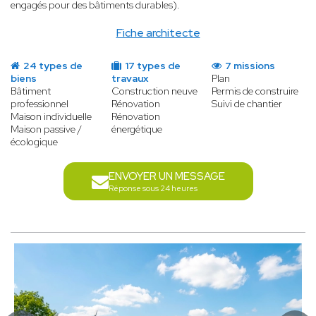
engagés pour des bâtiments durables).
Fiche architecte
24 types de
17 types de
7 missions
biens
travaux
Plan
Bâtiment
Construction neuve
Permis de construire
professionnel
Rénovation
Suivi de chantier
Maison individuelle
Rénovation
Maison passive /
énergétique
écologique
ENVOYER UN MESSAGE
Réponse sous 24 heures