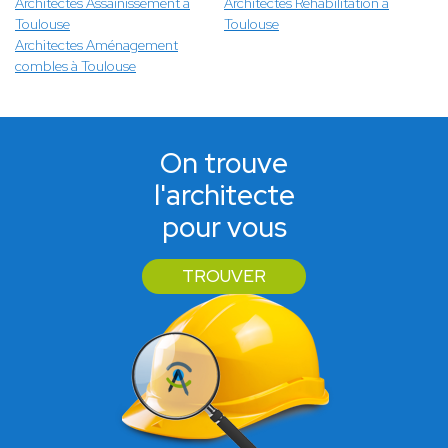
Architectes Assainissement à
Architectes Réhabilitation à
Toulouse
Toulouse
Architectes Aménagement
combles à Toulouse
On trouve
l'architecte
pour vous
TROUVER