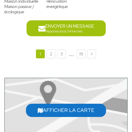
Maison individuelle
Rénovation
Maison passive /
énergétique
écologique
ENVOYER UN MESSAGE
Réponse sous 24 heures
...
1
2
3
19
AFFICHER LA CARTE