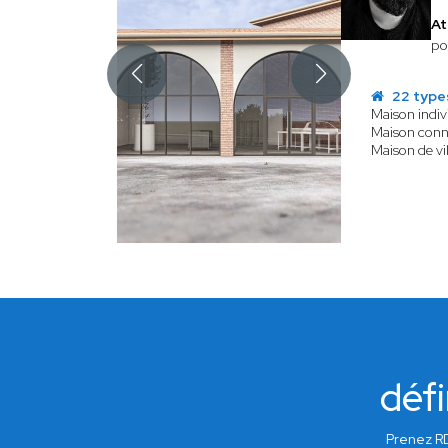
At
po
22 type
Maison indiv
Maison conn
Maison de vil
défi
Prenez RD