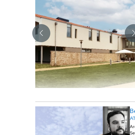
B
A
Ar
Se