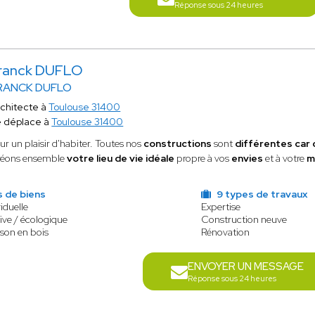
Réponse sous 24 heures
ranck DUFLO
RANCK DUFLO
chitecte à
Toulouse 31400
 déplace à
Toulouse 31400
ur un plaisir d'habiter. Toutes nos
constructions
sont
différentes car
éons ensemble
votre lieu de vie idéale
propre à vos
envies
et à votre
m
s de biens
9 types de travaux
iduelle
Expertise
ive / écologique
Construction neuve
ison en bois
Rénovation
ENVOYER UN MESSAGE
Réponse sous 24 heures