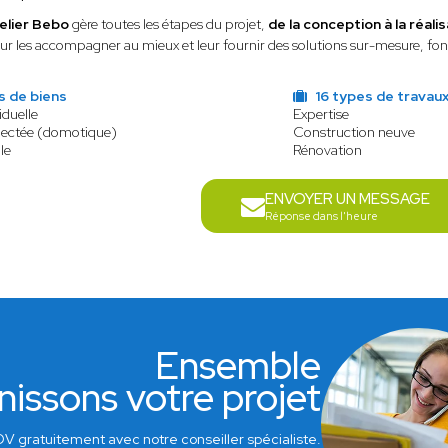
elier Bebo
gère toutes les étapes du projet,
de la conception à la réali
ur les accompagner au mieux et leur fournir des solutions sur-mesure, fonc
s de biens
16 types de travau
iduelle
Expertise
ectée (domotique)
Construction neuve
le
Rénovation
ENVOYER UN MESSAGE
Réponse dans l'heure
Ensemble
nissons votre projet
V gratuitement avec notre conseiller spécialiste.