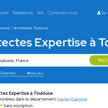
tacte
Réalisations
Avis
Contactez-nous
Se 
ronne
Architectes Toulouse
tectes Expertise à 
REC
Voir plus
ctes Expertise à Toulouse
.
ponibles dans le département
Haute-Garonne
.
Sans inscription