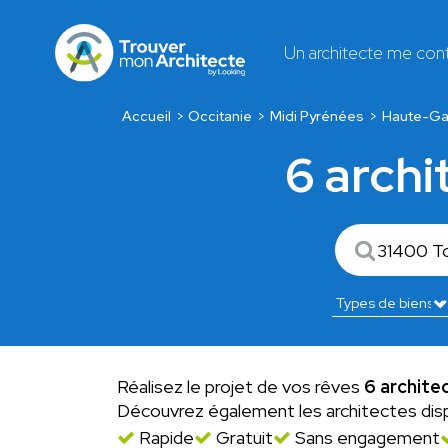
Un architecte me con
Accueil
Occitanie
Midi Pyrénées
Haute-Ga
6 archi
Réalisez le projet de vos rêves
6 archite
Découvrez également les architectes dis
Rapide
Gratuit
Sans engagement