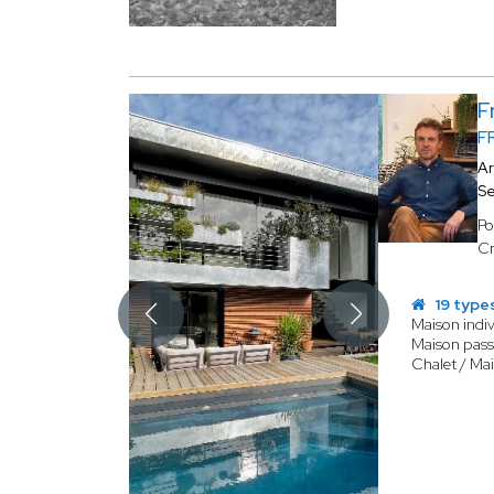
F
F
Ar
Se
Po
Cr
19 type
Maison indiv
Maison pass
Chalet / Ma