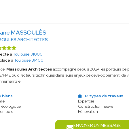
riane MASSOULÈS
SOULES ARCHITECTES
tecte à
Toulouse 31000
place à
Toulouse 31400
nce
Massoulès Architectes
accompagne depuis 2024 les porteurs de pro
/PME ou directeurs techniques dans leurs enjeux de développement, de va
onnementale.
e biens
12 types de travaux
lle
Expertise
/ écologique
Construction neuve
 en bois
Rénovation
ENVOYER UN MESSAGE