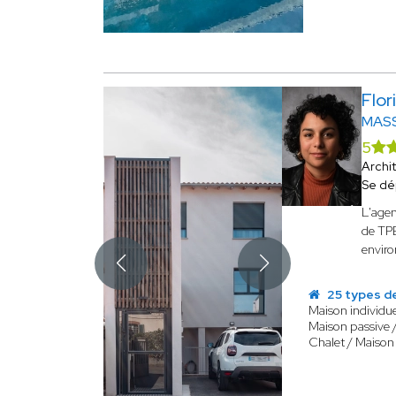
Flo
MAS
5
Archi
Se dé
L'age
de TPE
envir
25 types d
Maison individue
Maison passive 
Chalet / Maison