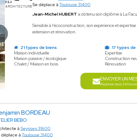
Se déplace à
Toulouse 31400
Jean-Michel HUBERT
a obtenu son diplôme à La Facul
Sensible à l’écoconstruction, son expérience et expertise
extension et rénovation.
21 types de biens
17 types de
Maison individuelle
Expertise
Maison passive / écologique
Construction ne
Chalet / Maison en bois
Rénovation
ENVOYER UN ME
Réponse sous 24 heure
enjamin BORDEAU
TELIER BEBO
chitecte à
Seysses 31600
 déplace à
Toulouse 31400