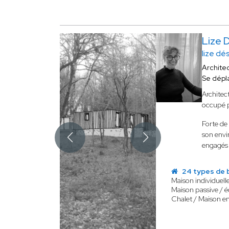
Lize 
lize dé
Archite
Se dépl
Architec
occupé p
Forte de
son env
engagés 
24 types de 
Maison individuell
Maison passive / 
Chalet / Maison e