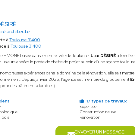
DÉSIRÉ
siré architecte
cte à
Toulouse 31400
ace à
Toulouse 31400
te HMONP basée dans le centre-ville de Toulouse,
Lize DÉSIRÉ
a fondée 
lusieurs années le poste de cheffe de projet au sein d’une agence toulous
 nombreuses expériences dans le domaine de la rénovation, elle sait mettre en
ironnement. Depuis janvier 2026, l’agence est membre du groupement
En
pour des bâtiments durables).
biens
17 types de travaux
e
Expertise
écologique
Construction neuve
n bois
Rénovation
ENVOYER UN MESSAGE