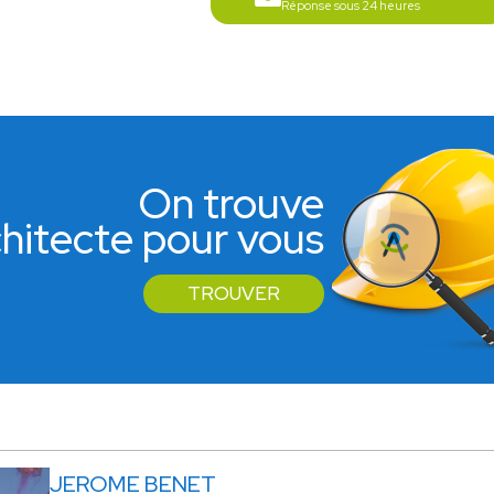
Réponse sous 24 heures
On trouve
rchitecte pour vous
TROUVER
JEROME BENET