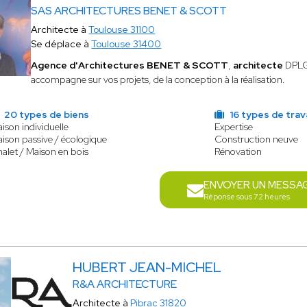
SAS ARCHITECTURES BENET & SCOTT
Architecte à
Toulouse 31100
Se déplace à
Toulouse 31400
Agence d'Architectures BENET & SCOTT
,
architecte
DPLG,
accompagne sur vos projets, de la conception à la réalisation.
20 types de biens
16 types de trav
ison individuelle
Expertise
ison passive / écologique
Construction neuve
alet / Maison en bois
Rénovation
ENVOYER UN MESSA
Réponse sous 72 heures
HUBERT JEAN-MICHEL
R&A ARCHITECTURE
Architecte à
Pibrac 31820