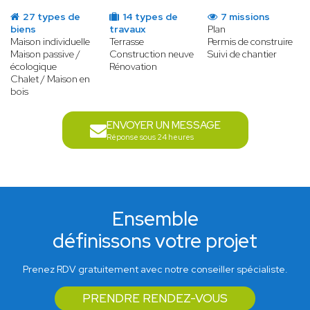
27 types de
14 types de
7 missions
biens
travaux
Plan
Maison individuelle
Terrasse
Permis de construire
Maison passive /
Construction neuve
Suivi de chantier
écologique
Rénovation
Chalet / Maison en
bois
ENVOYER UN MESSAGE
Réponse sous 24 heures
Ensemble
définissons votre projet
Prenez RDV gratuitement avec notre conseiller spécialiste.
PRENDRE RENDEZ-VOUS