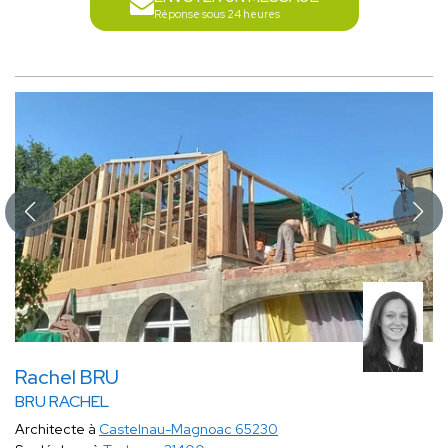
Réponse sous 24 heures
Rachel BRU
BRU RACHEL
Architecte à
Castelnau-Magnoac 65230