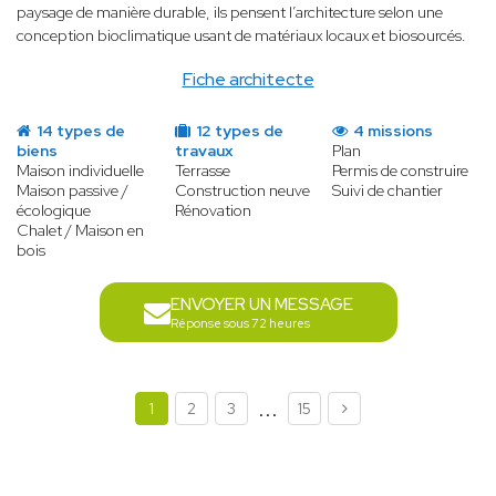
paysage de manière durable, ils pensent l’architecture selon une
conception bioclimatique usant de matériaux locaux et biosourcés.
Fiche architecte
14 types de
12 types de
4 missions
biens
travaux
Plan
Maison individuelle
Terrasse
Permis de construire
Maison passive /
Construction neuve
Suivi de chantier
écologique
Rénovation
Chalet / Maison en
bois
ENVOYER UN MESSAGE
Réponse sous 72 heures
...
1
2
3
15