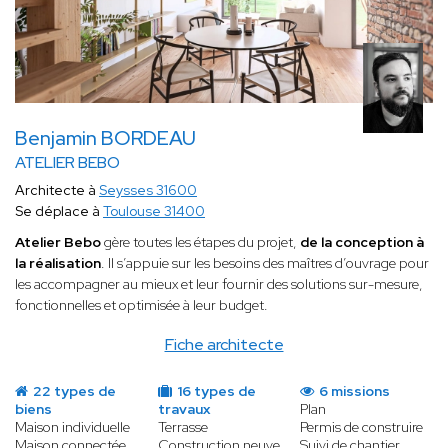
Benjamin BORDEAU
ATELIER BEBO
Architecte à
Seysses 31600
Se déplace à
Toulouse 31400
Atelier Bebo
gère toutes les étapes du projet,
de la conception à
la réalisation
. Il s’appuie sur les besoins des maîtres d’ouvrage pour
les accompagner au mieux et leur fournir des solutions sur-mesure,
fonctionnelles et optimisée à leur budget.
Fiche architecte
22 types de
16 types de
6 missions
biens
travaux
Plan
Maison individuelle
Terrasse
Permis de construire
Maison connectée
Construction neuve
Suivi de chantier