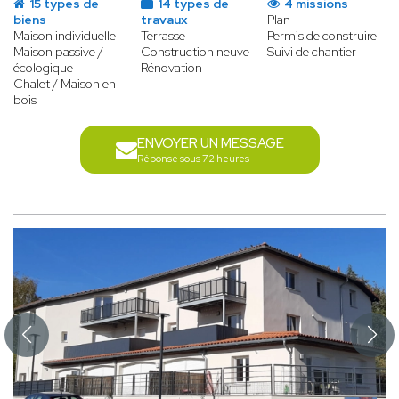
15 types de
14 types de
4 missions
biens
travaux
Plan
Maison individuelle
Terrasse
Permis de construire
Maison passive /
Construction neuve
Suivi de chantier
écologique
Rénovation
Chalet / Maison en
bois
ENVOYER UN MESSAGE
Réponse sous 72 heures