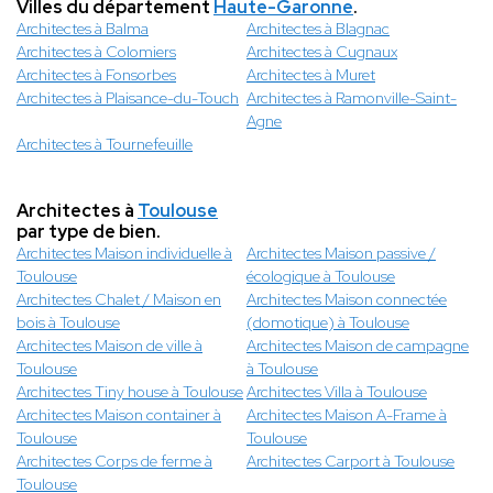
Villes du département
Haute-Garonne
.
Architectes à Balma
Architectes à Blagnac
Architectes à Colomiers
Architectes à Cugnaux
Architectes à Fonsorbes
Architectes à Muret
Architectes à Plaisance-du-Touch
Architectes à Ramonville-Saint-
Agne
Architectes à Tournefeuille
Architectes à
Toulouse
par type de bien.
Architectes Maison individuelle à
Architectes Maison passive /
Toulouse
écologique à Toulouse
Architectes Chalet / Maison en
Architectes Maison connectée
bois à Toulouse
(domotique) à Toulouse
Architectes Maison de ville à
Architectes Maison de campagne
Toulouse
à Toulouse
Architectes Tiny house à Toulouse
Architectes Villa à Toulouse
Architectes Maison container à
Architectes Maison A-Frame à
Toulouse
Toulouse
Architectes Corps de ferme à
Architectes Carport à Toulouse
Toulouse