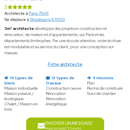
5
Architecte à
Paris 75011
Se déplace à
Strasbourg 67000
3m³ architecte
développe des projets en construction et
rénovation, de maison et d'appartements, sur Paris et les
départements limitrophes. Par une écoute attentive, notre écriture
est modulable et au service du client, pour une conception sur
mesure.
Fiche architecte
14 types de
13 types de
4 missions
biens
travaux
Plan
Maison individuelle
Construction neuve
Permis de construire
Maison passive /
Rénovation
Suivi de chantier
écologique
Rénovation
Chalet / Maison en
énergétique
bois
ENVOYER UN MESSAGE
Réponse sous 72 heures