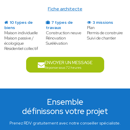
Fiche architecte
10 types de
7 types de
3 missions
biens
travaux
Plan
Maison individuelle
Construction neuve
Permis de construire
Maison passive /
Rénovation
Suivi de chantier
écologique
Surélévation
Résidentiel collectif
ENVOYER UN MESSAGE
Réponse sous 72 heures
Ensemble
définissons votre projet
Prenez RDV gratuitement avec notre conseiller spécialiste.