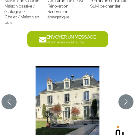
Maison individuelle
Construction neuve
Permis de construire
Maison passive /
Rénovation
Suivi de chantier
écologique
Rénovation
Chalet / Maison en
énergétique
bois
ENVOYER UN MESSAGE
Réponse sous 24 heures