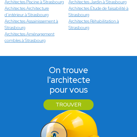
Architectes Piscine à Strasbourg
Architectes Jardin à Strasbourg
Architectes Architecture
Architectes Étude de faisabilité à
d’intérieur à Strasbourg
Strasbourg
Architectes Assainissement à
Architectes Réhabilitation à
Strasbourg
Strasbourg
Architectes Aménagement
combles à Strasbourg
On trouve
l'architecte
pour vous
TROUVER