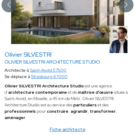
Olivier SILVESTRI
OLIVIER SILVESTRI ARCHITECTURE STUDIO
Architecte à
Saint-Avold 57500
Se déplace à
Strasbourg 67000
Olivier SILVESTRI Architecture Studio
est une agence
d’
architecture contemporaine
et de
maîtrise d’œuvre
située à
Saint-Avold, en Moselle, à 45 km de Metz. Olivier SILVESTRI
Architecture Studio est au service des
particuliers
et des
professionnels
pour
construire
,
agrandir
,
transformer
,
aménager
.
Fiche architecte