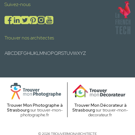
Suivez-nous
Trouver nos architectes
A
B
C
D
E
F
G
H
I
J
K
L
M
N
O
P
Q
R
S
T
U
V
W
X
Y
Z
Trouver Mon Photographe à
Trouver Mon Décorateur à
Strasbourg
sur trouver-mon-
Strasbourg
sur trouver-mon-
photographe.fr
decorateur.fr
© 2026 TROUVERMONARCHITECTE