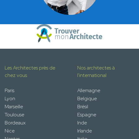
Les Architectes près de
Nos architectes à
chez vous
l'international
Paris
Allemagne
Lyon
Belgique
Marseille
Brésil
Toulouse
Espagne
Bordeaux
Inde
Nice
Irlande
Nantes
Italie