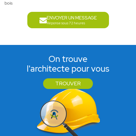
bois
ENVOYER UN MESSAGE
Réponse sous 72 heures
On trouve
l'architecte pour vous
TROUVER