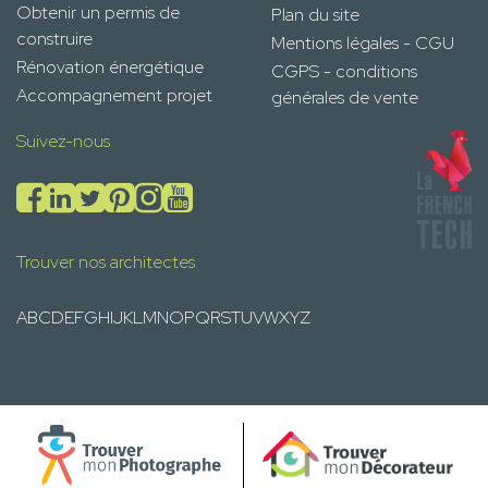
Obtenir un permis de
Plan du site
construire
Mentions légales - CGU
Rénovation énergétique
CGPS - conditions
Accompagnement projet
générales de vente
Suivez-nous
Trouver nos architectes
A
B
C
D
E
F
G
H
I
J
K
L
M
N
O
P
Q
R
S
T
U
V
W
X
Y
Z