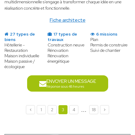
multidimensionnelle s’engage à transformer chaque idée en une
réalisation concrète et fonctionnelle.
Fiche architecte
27 types de
17 types de
6 missions
biens
travaux
Plan
Hôtellerie -
Construction neuve
Permis de construire
Restauration
Rénovation
Suivi de chantier
Maison individuelle
Rénovation
Maison passive /
énergétique
écologique
ENVOYER UN MESSAGE
Réponse sous 48 heures
...
1
2
3
4
18