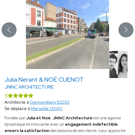
Julia Nerant & NOÉ CUENOT
JNNC ARCHITECTURE
5
Architecte à
Gennevilliers 92230
Se déplace à
Marseille 13000
Fondée par
Julia et Noé
,
JNNC Architecture
est une agence
dynamique et innovante avec un
engagement indéfectible
envers la satisfaction
des besoins de ses clients. Leur approche