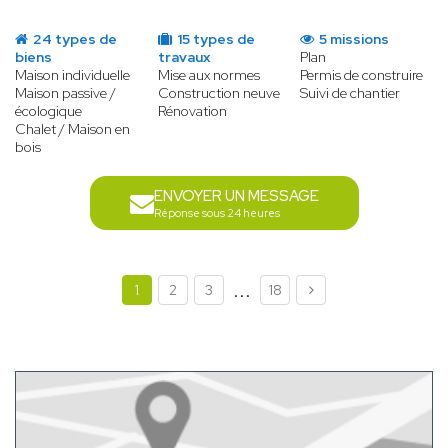
24 types de
15 types de
5 missions
biens
travaux
Plan
Maison individuelle
Mise aux normes
Permis de construire
Maison passive /
Construction neuve
Suivi de chantier
écologique
Rénovation
Chalet / Maison en
bois
ENVOYER UN MESSAGE
Réponse sous 24 heures
...
1
2
3
18