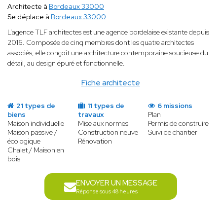
Architecte à
Bordeaux 33000
Se déplace à
Bordeaux 33000
L’agence TLF architectes est une agence bordelaise existante depuis
2016. Composée de cinq membres dont les quatre architectes
associés, elle conçoit une architecture contemporaine soucieuse du
détail, au design épuré et fonctionnelle.
Fiche architecte
21 types de
11 types de
6 missions
biens
travaux
Plan
Maison individuelle
Mise aux normes
Permis de construire
Maison passive /
Construction neuve
Suivi de chantier
écologique
Rénovation
Chalet / Maison en
bois
ENVOYER UN MESSAGE
Réponse sous 48 heures