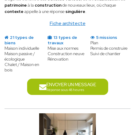
patrimoine
à la
construction
de nouveaux lieux, où chaque
contexte
appelle à une réponse
singulière
.
Fiche architecte
21 types de
13 types de
5 missions
biens
travaux
Plan
Maison individuelle
Mise aux normes
Permis de construire
Maison passive /
Construction neuve
Suivi de chantier
écologique
Rénovation
Chalet / Maison en
bois
ENVOYER UN MESSAGE
Réponse sous 48 heures