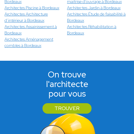
Bordeaux
maitrise d'ouvrage à Bordeaux
Architectes Piscine à Bordeaux
Architectes Jardin à Bordeaux
Architectes Architecture
Architectes Étude de faisabilité à
d’intérieur à Bordeaux
Bordeaux
Architectes Assainissement à
Architectes Réhabilitation à
Bordeaux
Bordeaux
Architectes Aménagement
combles à Bordeaux
On trouve
l'architecte
pour vous
TROUVER