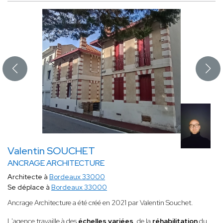
Valentin SOUCHET
ANCRAGE ARCHITECTURE
Architecte à
Bordeaux 33000
Se déplace à
Bordeaux 33000
Ancrage Architecture a été créé en 2021 par Valentin Souchet.
L'agence travaille à des
échelles variées
, de la
réhabilitation
du