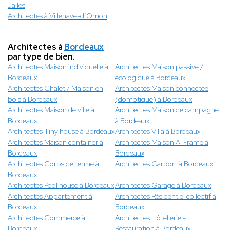
Jalles
Architectes à Villenave-d’Ornon
Architectes à
Bordeaux
par type de bien.
Architectes Maison individuelle à
Architectes Maison passive /
Bordeaux
écologique à Bordeaux
Architectes Chalet / Maison en
Architectes Maison connectée
bois à Bordeaux
(domotique) à Bordeaux
Architectes Maison de ville à
Architectes Maison de campagne
Bordeaux
à Bordeaux
Architectes Tiny house à Bordeaux
Architectes Villa à Bordeaux
Architectes Maison container à
Architectes Maison A-Frame à
Bordeaux
Bordeaux
Architectes Corps de ferme à
Architectes Carport à Bordeaux
Bordeaux
Architectes Pool house à Bordeaux
Architectes Garage à Bordeaux
Architectes Appartement à
Architectes Résidentiel collectif à
Bordeaux
Bordeaux
Architectes Commerce à
Architectes Hôtellerie -
Bordeaux
Restauration à Bordeaux