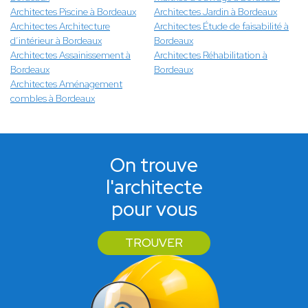
Architectes Piscine à Bordeaux
Architectes Jardin à Bordeaux
Architectes Architecture
Architectes Étude de faisabilité à
d’intérieur à Bordeaux
Bordeaux
Architectes Assainissement à
Architectes Réhabilitation à
Bordeaux
Bordeaux
Architectes Aménagement
combles à Bordeaux
On trouve
l'architecte
pour vous
TROUVER