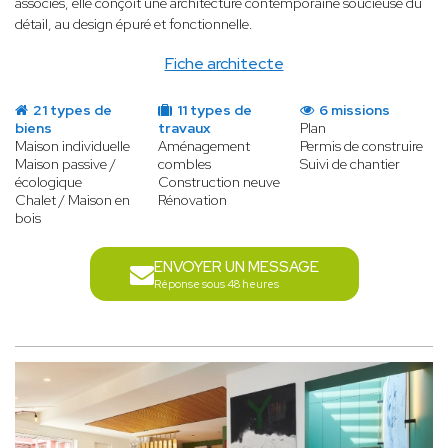
associés, elle conçoit une architecture contemporaine soucieuse du
détail, au design épuré et fonctionnelle.
Fiche architecte
21 types de
11 types de
6 missions
biens
travaux
Plan
Maison individuelle
Aménagement
Permis de construire
Maison passive /
combles
Suivi de chantier
écologique
Construction neuve
Chalet / Maison en
Rénovation
bois
ENVOYER UN MESSAGE
Réponse sous 48 heures