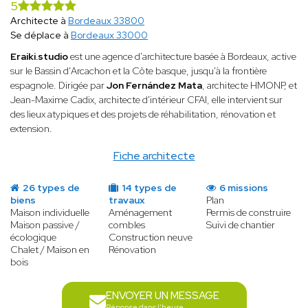
5
Architecte à
Bordeaux 33800
Se déplace à
Bordeaux 33000
Eraiki.studio
est une agence d'architecture basée à Bordeaux, active
sur le Bassin d'Arcachon et la Côte basque, jusqu'à la frontière
espagnole. Dirigée par
Jon Fernández Mata
, architecte HMONP, et
Jean-Maxime Cadix, architecte d'intérieur CFAI, elle intervient sur
des lieux atypiques et des projets de réhabilitation, rénovation et
extension.
Fiche architecte
26 types de
14 types de
6 missions
biens
travaux
Plan
Maison individuelle
Aménagement
Permis de construire
Maison passive /
combles
Suivi de chantier
écologique
Construction neuve
Chalet / Maison en
Rénovation
bois
ENVOYER UN MESSAGE
Réponse dans l'heure