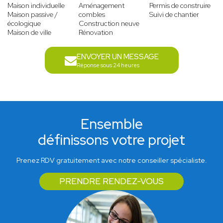
Maison individuelle
Aménagement
Permis de construire
Maison passive /
combles
Suivi de chantier
écologique
Construction neuve
Maison de ville
Rénovation
ENVOYER UN MESSAGE
Réponse sous 24 heures
Ensemble
définissons votre projet
Prenez RDV gratuitement avec notre conseiller spécialiste.
PRENDRE RENDEZ-VOUS