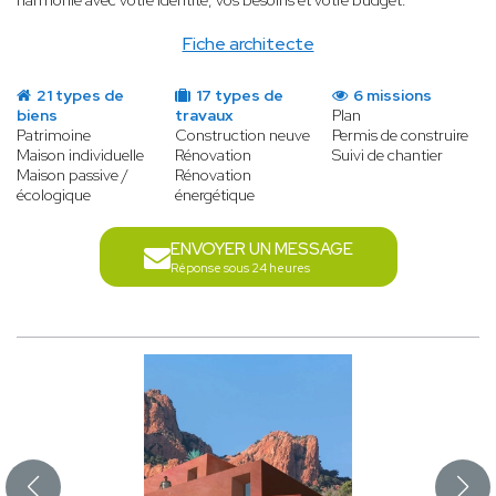
harmonie avec votre identité, vos besoins et votre budget.
Fiche architecte
21 types de
17 types de
6 missions
biens
travaux
Plan
Patrimoine
Construction neuve
Permis de construire
Maison individuelle
Rénovation
Suivi de chantier
Maison passive /
Rénovation
écologique
énergétique
ENVOYER UN MESSAGE
Réponse sous 24 heures