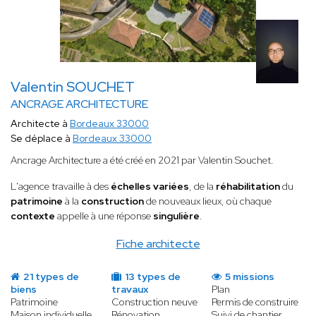
Valentin SOUCHET
ANCRAGE ARCHITECTURE
Architecte à
Bordeaux 33000
Se déplace à
Bordeaux 33000
Ancrage Architecture a été créé en 2021 par Valentin Souchet.
L'agence travaille à des
échelles variées
, de la
réhabilitation
du
patrimoine
à la
construction
de nouveaux lieux, où chaque
contexte
appelle à une réponse
singulière
.
Fiche architecte
21 types de
13 types de
5 missions
biens
travaux
Plan
Patrimoine
Construction neuve
Permis de construire
Maison individuelle
Rénovation
Suivi de chantier