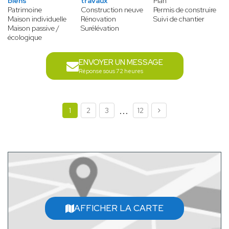
biens
travaux
Plan
Patrimoine
Construction neuve
Permis de construire
Maison individuelle
Rénovation
Suivi de chantier
Maison passive /
Surélévation
écologique
ENVOYER UN MESSAGE
Réponse sous 72 heures
...
1
2
3
12
AFFICHER LA CARTE