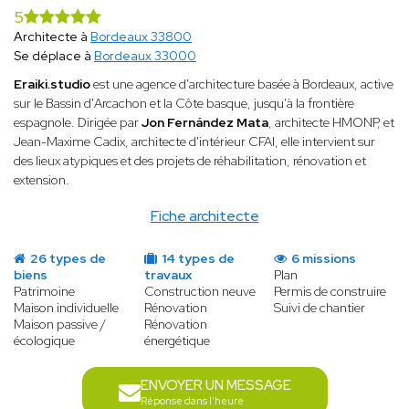
5
Architecte à
Bordeaux 33800
Se déplace à
Bordeaux 33000
Eraiki.studio
est une agence d'architecture basée à Bordeaux, active
sur le Bassin d'Arcachon et la Côte basque, jusqu'à la frontière
espagnole. Dirigée par
Jon Fernández Mata
, architecte HMONP, et
Jean-Maxime Cadix, architecte d'intérieur CFAI, elle intervient sur
des lieux atypiques et des projets de réhabilitation, rénovation et
extension.
Fiche architecte
26 types de
14 types de
6 missions
biens
travaux
Plan
Patrimoine
Construction neuve
Permis de construire
Maison individuelle
Rénovation
Suivi de chantier
Maison passive /
Rénovation
écologique
énergétique
ENVOYER UN MESSAGE
Réponse dans l'heure