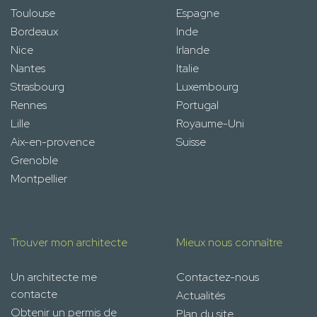
Toulouse
Espagne
Bordeaux
Inde
Nice
Irlande
Nantes
Italie
Strasbourg
Luxembourg
Rennes
Portugal
Lille
Royaume-Uni
Aix-en-provence
Suisse
Grenoble
Montpellier
Trouver mon architecte
Mieux nous connaître
Un architecte me
Contactez-nous
contacte
Actualités
Obtenir un permis de
Plan du site