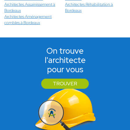
Architectes Assainissement à
Architectes Réhabilitation à
Bordeaux
Bordeaux
Architectes Aménagement
combles à Bordeaux
On trouve
l'architecte
pour vous
TROUVER