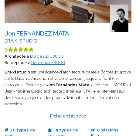
Jon FERNANDEZ MATA
ERAIKI STUDIO
5
Architecte à
Bordeaux 33800
Se déplace à
Bordeaux 33000
Eraiki.studio
est une agence d'architecture basée à Bordeaux, active
sur le Bassin d'Arcachon et la Côte basque, jusqu'à la frontière
espagnole. Dirigée par
Jon Fernández Mata
, architecte HMONP, et
Jean-Maxime Cadix, architecte d'intérieur CFAI, elle intervient sur
des lieux atypiques et des projets de réhabilitation, rénovation et
extension.
Fiche architecte
26 types de
14 types de
6 missions
biens
travaux
Plan