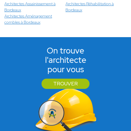
Architectes Assainissement à
Architectes Réhabilitation à
Bordeaux
Bordeaux
Architectes Aménagement
combles à Bordeaux
On trouve
l'architecte
pour vous
TROUVER