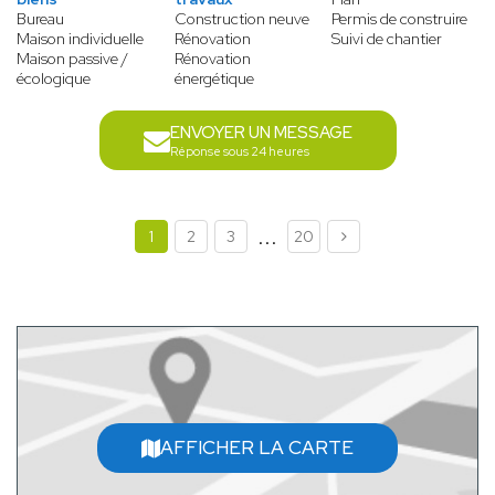
Bureau
Construction neuve
Permis de construire
Maison individuelle
Rénovation
Suivi de chantier
Maison passive /
Rénovation
écologique
énergétique
ENVOYER UN MESSAGE
Réponse sous 24 heures
...
1
2
3
20
AFFICHER LA CARTE