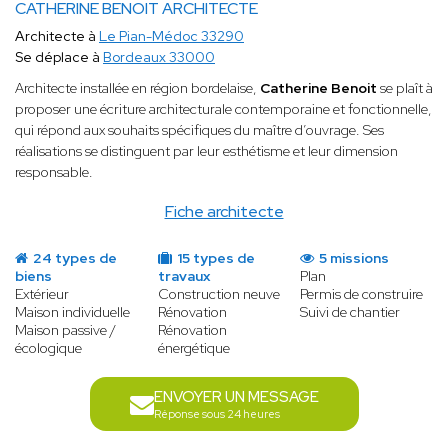
CATHERINE BENOIT ARCHITECTE
Architecte à
Le Pian-Médoc 33290
Se déplace à
Bordeaux 33000
Architecte installée en région bordelaise,
Catherine Benoit
se plaît à
proposer une écriture architecturale contemporaine et fonctionnelle,
qui répond aux souhaits spécifiques du maître d’ouvrage. Ses
réalisations se distinguent par leur esthétisme et leur dimension
responsable.
Fiche architecte
24 types de
15 types de
5 missions
biens
travaux
Plan
Extérieur
Construction neuve
Permis de construire
Maison individuelle
Rénovation
Suivi de chantier
Maison passive /
Rénovation
écologique
énergétique
ENVOYER UN MESSAGE
Réponse sous 24 heures