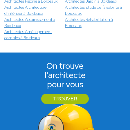
Architectes Piscine à Bordeaux
Architectes Jardin à Bordeaux
Architectes Architecture
Architectes Étude de faisabilité à
d’intérieur à Bordeaux
Bordeaux
Architectes Assainissement à
Architectes Réhabilitation à
Bordeaux
Bordeaux
Architectes Aménagement
combles à Bordeaux
On trouve
l'architecte
pour vous
TROUVER