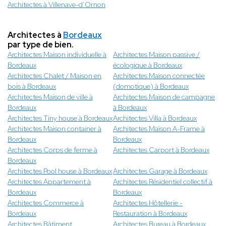
Architectes à Villenave-d’Ornon
Architectes à
Bordeaux
par type de bien.
Architectes Maison individuelle à
Architectes Maison passive /
Bordeaux
écologique à Bordeaux
Architectes Chalet / Maison en
Architectes Maison connectée
bois à Bordeaux
(domotique) à Bordeaux
Architectes Maison de ville à
Architectes Maison de campagne
Bordeaux
à Bordeaux
Architectes Tiny house à Bordeaux
Architectes Villa à Bordeaux
Architectes Maison container à
Architectes Maison A-Frame à
Bordeaux
Bordeaux
Architectes Corps de ferme à
Architectes Carport à Bordeaux
Bordeaux
Architectes Pool house à Bordeaux
Architectes Garage à Bordeaux
Architectes Appartement à
Architectes Résidentiel collectif à
Bordeaux
Bordeaux
Architectes Commerce à
Architectes Hôtellerie -
Bordeaux
Restauration à Bordeaux
Architectes Bâtiment
Architectes Bureau à Bordeaux