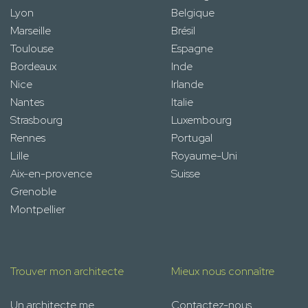
Lyon
Belgique
Marseille
Brésil
Toulouse
Espagne
Bordeaux
Inde
Nice
Irlande
Nantes
Italie
Strasbourg
Luxembourg
Rennes
Portugal
Lille
Royaume-Uni
Aix-en-provence
Suisse
Grenoble
Montpellier
Trouver mon architecte
Mieux nous connaître
Un architecte me
Contactez-nous