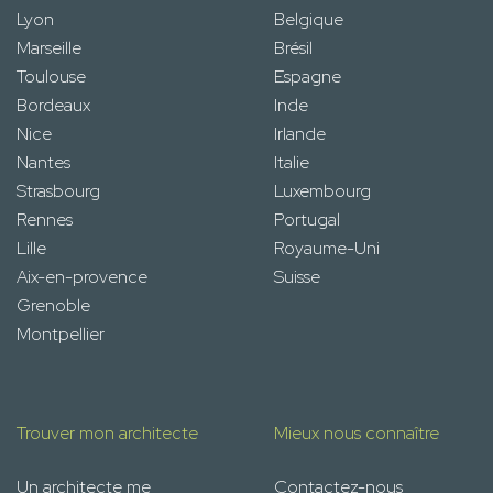
Lyon
Belgique
Marseille
Brésil
Toulouse
Espagne
Bordeaux
Inde
Nice
Irlande
Nantes
Italie
Strasbourg
Luxembourg
Rennes
Portugal
Lille
Royaume-Uni
Aix-en-provence
Suisse
Grenoble
Montpellier
Trouver mon architecte
Mieux nous connaître
Un architecte me
Contactez-nous