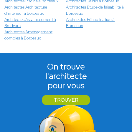
Architectes Piscine à Bordeaux
Architectes Jardin à Bordeaux
Architectes Architecture
Architectes Étude de faisabilité à
d’intérieur à Bordeaux
Bordeaux
Architectes Assainissement à
Architectes Réhabilitation à
Bordeaux
Bordeaux
Architectes Aménagement
combles à Bordeaux
On trouve
l'architecte
pour vous
TROUVER