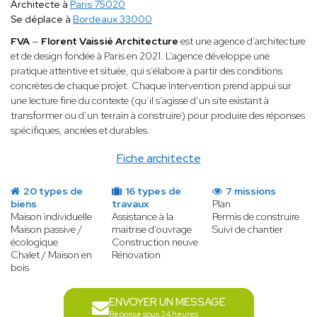
Architecte à
Paris 75020
Se déplace à
Bordeaux 33000
FVA
—
Florent Vaissié Architecture
est une agence d’architecture
et de design fondée à Paris en 2021. L’agence développe une
pratique attentive et située, qui s’élabore à partir des conditions
concrètes de chaque projet. Chaque intervention prend appui sur
une lecture fine du contexte (qu’il s’agisse d’un site existant à
transformer ou d’un terrain à construire) pour produire des réponses
spécifiques, ancrées et durables.
Fiche architecte
20 types de
16 types de
7 missions
biens
travaux
Plan
Maison individuelle
Assistance à la
Permis de construire
Maison passive /
maitrise d'ouvrage
Suivi de chantier
écologique
Construction neuve
Chalet / Maison en
Rénovation
bois
ENVOYER UN MESSAGE
Réponse sous 24 heures