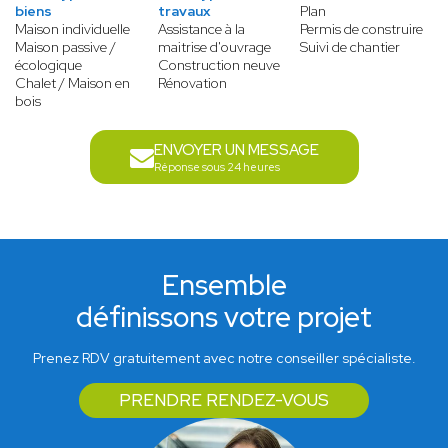
biens
travaux
Plan
Maison individuelle
Assistance à la
Permis de construire
Maison passive /
maitrise d'ouvrage
Suivi de chantier
écologique
Construction neuve
Chalet / Maison en
Rénovation
bois
ENVOYER UN MESSAGE
Réponse sous 24 heures
Ensemble
définissons votre projet
Prenez RDV gratuitement avec notre conseiller spécialiste.
PRENDRE RENDEZ-VOUS