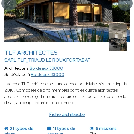
TLF ARCHITECTES
SARL TLF_TRIAUD LE ROUX FORTABAT
Architecte à
Bordeaux 33000
Se déplace à
Bordeaux 33000
L’agence TLF architectes est une agence bordelaise existante depuis
2016. Composée de cinq membres dont les quatre architectes
associés, elle conçoit une architecture contemporaine soucieuse du
détail, au design épuré et fonctionnelle.
Fiche architecte
21 types de
11 types de
6 missions
biens
travaux
Plan