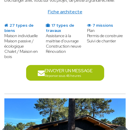
d'échanger avec vous sur vos projet, de petite à grande échelle.
Fiche architecte
27 types de
17 types de
7 missions
biens
travaux
Plan
Maison individuelle
Assistance à la
Permis de construire
Maison passive /
maitrise d'ouvrage
Suivi de chantier
écologique
Construction neuve
Chalet / Maison en
Rénovation
bois
ENVOYER UN MESSAGE
Réponse sous 48 heures