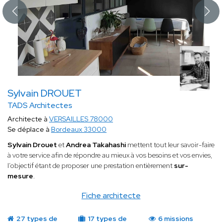
Sylvain DROUET
TADS Architectes
Architecte à
VERSAILLES 78000
Se déplace à
Bordeaux 33000
Sylvain Drouet
et
Andrea Takahashi
mettent tout leur savoir-faire
à votre service afin de répondre au mieux à vos besoins et vos envies,
l’objectif étant de proposer une prestation entièrement
sur-
mesure
.
Fiche architecte
27 types de
17 types de
6 missions