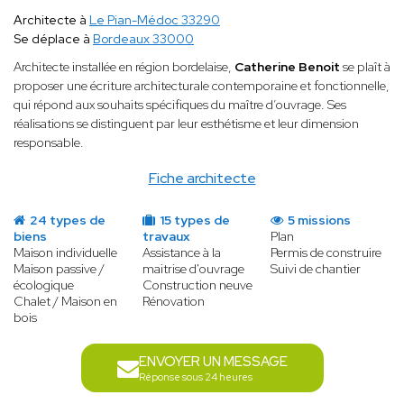
Architecte à
Le Pian-Médoc 33290
Se déplace à
Bordeaux 33000
Architecte installée en région bordelaise,
Catherine Benoit
se plaît à
proposer une écriture architecturale contemporaine et fonctionnelle,
qui répond aux souhaits spécifiques du maître d’ouvrage. Ses
réalisations se distinguent par leur esthétisme et leur dimension
responsable.
Fiche architecte
24 types de
15 types de
5 missions
biens
travaux
Plan
Maison individuelle
Assistance à la
Permis de construire
Maison passive /
maitrise d'ouvrage
Suivi de chantier
écologique
Construction neuve
Chalet / Maison en
Rénovation
bois
ENVOYER UN MESSAGE
Réponse sous 24 heures