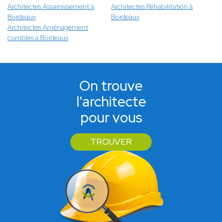
Architectes Assainissement à
Architectes Réhabilitation à
Bordeaux
Bordeaux
Architectes Aménagement
combles à Bordeaux
On trouve
l'architecte
pour vous
TROUVER