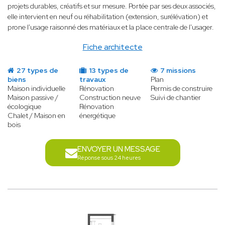
projets durables, créatifs et sur mesure. Portée par ses deux associés,
elle intervient en neuf ou réhabilitation (extension, surélévation) et
prone l'usage raisonné des matériaux et la place centrale de l'usager.
Fiche architecte
27 types de
13 types de
7 missions
biens
travaux
Plan
Maison individuelle
Rénovation
Permis de construire
Maison passive /
Construction neuve
Suivi de chantier
écologique
Rénovation
Chalet / Maison en
énergétique
bois
ENVOYER UN MESSAGE
Réponse sous 24 heures