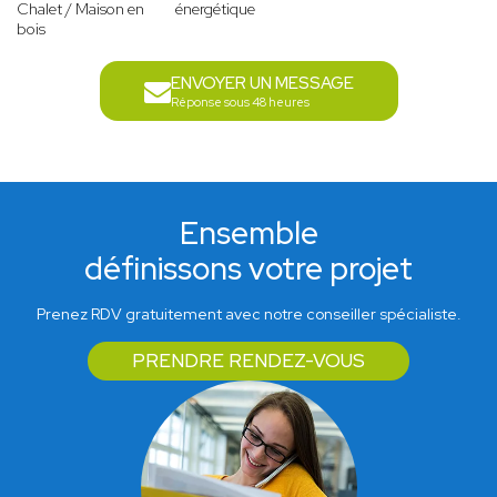
Chalet / Maison en
énergétique
bois
ENVOYER UN MESSAGE
Réponse sous 48 heures
Ensemble
définissons votre projet
Prenez RDV gratuitement avec notre conseiller spécialiste.
PRENDRE RENDEZ-VOUS