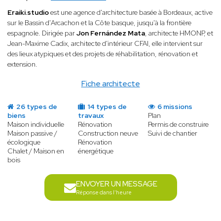
Eraiki.studio
est une agence d'architecture basée à Bordeaux, active
sur le Bassin d'Arcachon et la Côte basque, jusqu'à la frontière
espagnole. Dirigée par
Jon Fernández Mata
, architecte HMONP, et
Jean-Maxime Cadix, architecte d'intérieur CFAI, elle intervient sur
des lieux atypiques et des projets de réhabilitation, rénovation et
extension.
Fiche architecte
26 types de
14 types de
6 missions
biens
travaux
Plan
Maison individuelle
Rénovation
Permis de construire
Maison passive /
Construction neuve
Suivi de chantier
écologique
Rénovation
Chalet / Maison en
énergétique
bois
ENVOYER UN MESSAGE
Réponse dans l'heure