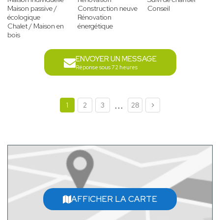
Maison passive /
Construction neuve
Conseil
écologique
Rénovation
Chalet / Maison en
énergétique
bois
ENVOYER UN MESSAGE
Réponse sous 72 heures
...
1
2
3
28
AFFICHER LA CARTE