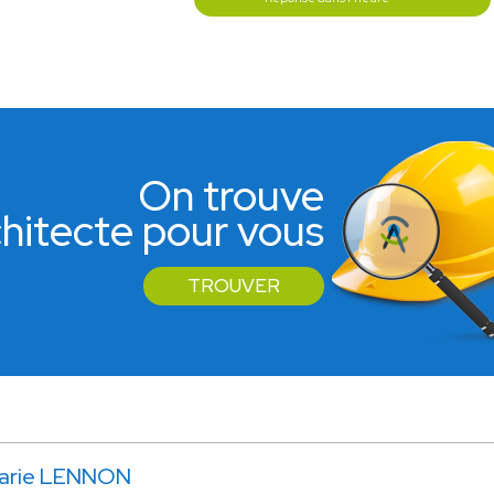
On trouve
rchitecte pour vous
TROUVER
arie LENNON