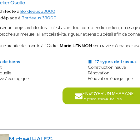
elier Oscillo
chitecte à
Bordeaux 33000
 déplace à
Bordeaux 33000
ser un projet architectural, c’est avant tout comprendre un lieu, un usag
roche sur mesure, alliant créativité, rigueur et sens du détail afin de don
ne architecte inscrite à l’Ordre,
Marie LENNON
sera ravie d'échanger ave
 de biens
17 types de travaux
t
Construction neuve
duelle
Rénovation
ve / écologique
Rénovation énergétique
ENVOYER UN MESSAGE
Réponse sous 48 heures
Michaël HAUSS