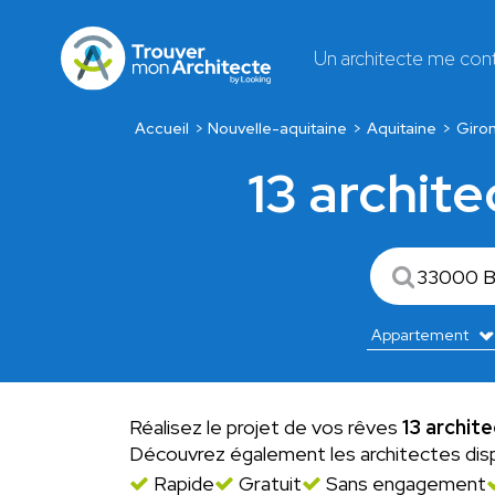
Un architecte me con
Accueil
Nouvelle-aquitaine
Aquitaine
Giro
13 archit
Réalisez le projet de vos rêves
13 archit
Découvrez également les architectes dis
Rapide
Gratuit
Sans engagement