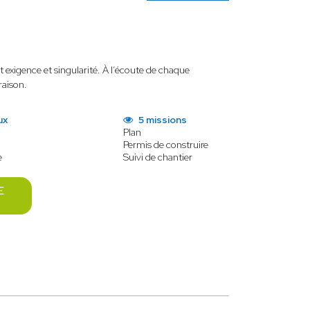
t
exigence et singularité. À l’écoute de chaque
raison.
ux
5 missions
Plan
Permis de construire
e
Suivi de chantier
E