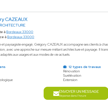
ry CAZEAUX
RCHITECTURE
te à
Bordeaux 33000
ace à
Bordeaux 33000
e et paysagiste engagé, Grégory CAZEAUX accompagne ses clients à chaqu
ion, avec une approche sur mesure mêlant architecture et paysage. Il tran
 adaptés aux usages et aux modes de vie actuels.
iens
12 types de travaux
Rénovation
Surélévation
cologique
Extension
ENVOYER UN MESSAGE
Réponse dans l'heure