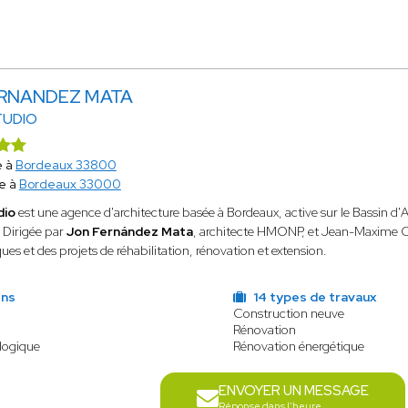
ERNANDEZ MATA
TUDIO
e à
Bordeaux 33800
e à
Bordeaux 33000
dio
est une agence d'architecture basée à Bordeaux, active sur le Bassin d'A
 Dirigée par
Jon Fernández Mata
, architecte HMONP, et Jean-Maxime Cadi
ques et des projets de réhabilitation, rénovation et extension.
ens
14 types de travaux
Construction neuve
Rénovation
logique
Rénovation énergétique
ENVOYER UN MESSAGE
Réponse dans l'heure