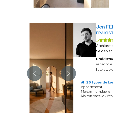
Jon F
ERAIKI S
5
Architect
Se déplac
Eraiki.stu
espagnole.
lieux atypi
26 types de bi
Appartement
Maison individuelle
Maison passive / éco