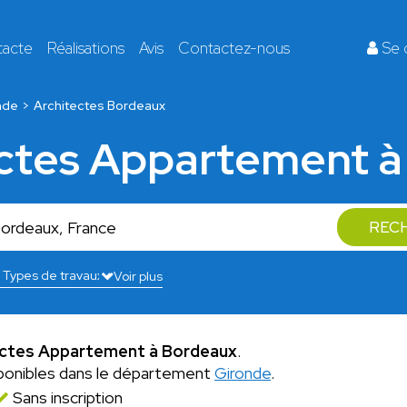
tacte
Réalisations
Avis
Contactez-nous
Se 
nde
Architectes Bordeaux
ectes Appartement 
REC
Voir plus
ectes Appartement à Bordeaux
.
ponibles dans le département
Gironde
.
Sans inscription