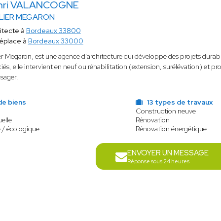
nri VALANCOGNE
LIER MEGARON
itecte à
Bordeaux 33800
éplace à
Bordeaux 33000
er Megaron, est une agence d'architecture qui développe des projets durable
iés, elle intervient en neuf ou réhabilitation (extension, surélévation) et p
usager.
de biens
13 types de travaux
Construction neuve
elle
Rénovation
 / écologique
Rénovation énergétique
ENVOYER UN MESSAGE
Réponse sous 24 heures