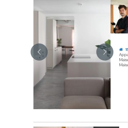
1
Appa
Maiso
Mais