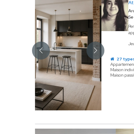
At
Ar
Se
Pen
app
Jeu
27 types
Appartemen
Maison indivi
Maison passi