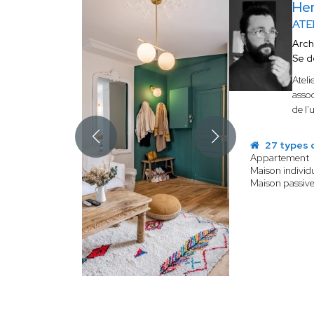
He
ATE
Arch
Se d
Ateli
assoc
de l'
27 types 
Appartement
Maison individu
Maison passive