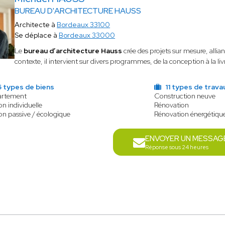
BUREAU D'ARCHITECTURE HAUSS
Architecte à
Bordeaux 33100
Se déplace à
Bordeaux 33000
Le
bureau d’architecture Hauss
crée des projets sur mesure, allian
contexte, il intervient sur divers programmes, de la conception à la liv
5 types de biens
11 types de trava
rtement
Construction neuve
n individuelle
Rénovation
on passive / écologique
Rénovation énergétiqu
ENVOYER UN MESSAG
Réponse sous 24 heures