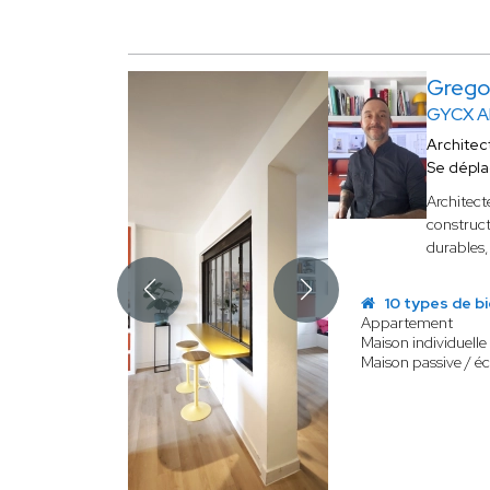
Grego
GYCX A
Architec
Se dépl
Architect
construct
durables,
10 types de b
Appartement
Maison individuelle
Maison passive / é