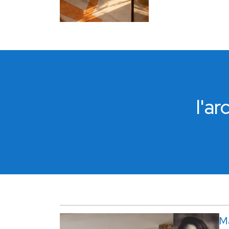
l'a
M