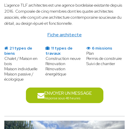
L’agence TLF architectes est une agence bordelaise existante depuis
2016. Composée de cinq membres dont les quatre architectes
associés, elle conçoit une architecture contemporaine soucieuse du
détail, au design épuré et fonctionnelle.
Fiche architecte
21 types de
11 types de
6 missions
biens
travaux
Plan
Chalet / Maison en
Construction neuve
Permis de construire
bois
Rénovation
Suivi de chantier
Maison individuelle
Rénovation
Maison passive /
énergétique
écologique
ENVOYER UN MESSAGE
Réponse sous 48 heures