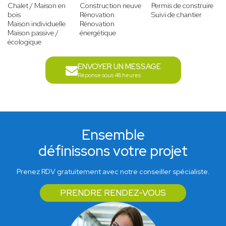
Chalet / Maison en
Construction neuve
Permis de construire
bois
Rénovation
Suivi de chantier
Maison individuelle
Rénovation
Maison passive /
énergétique
écologique
ENVOYER UN MESSAGE
Réponse sous 48 heures
Ensemble
définissons votre projet
Prenez RDV gratuitement avec notre conseiller spécialiste.
PRENDRE RENDEZ-VOUS