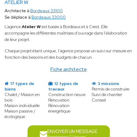
ATELIER W
Architecte à
Bordeaux 33100
Se déplace à
Bordeaux 33000
L’agence
Atelier W
est basée à Bordeaux et à Crest. Elle
accompagne les différentes maîtrises d’ouvrage dans l’élaboration
de leur projet.
Chaque projet étant unique, l’agence propose un suivi sur mesure en
fonction des besoins et des budgets de chacun.
Fiche architecte
17 types de
12 types de
3 missions
biens
travaux
Permis de construire
Chalet / Maison en
Construction neuve
Suivi de chantier
bois
Rénovation
Conseil
Maison individuelle
Rénovation
Maison passive /
énergétique
écologique
ENVOYER UN MESSAGE
Réponse sous 72 heures