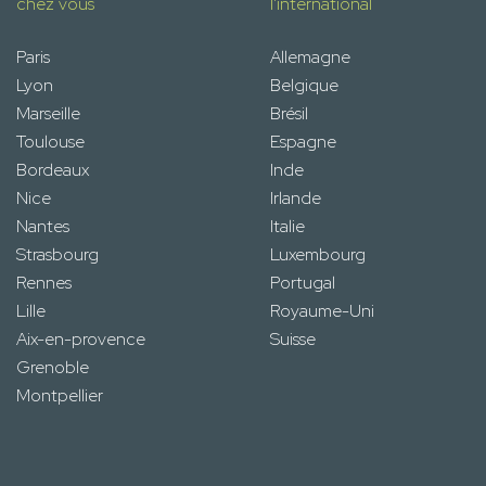
chez vous
l'international
Paris
Allemagne
Lyon
Belgique
Marseille
Brésil
Toulouse
Espagne
Bordeaux
Inde
Nice
Irlande
Nantes
Italie
Strasbourg
Luxembourg
Rennes
Portugal
Lille
Royaume-Uni
Aix-en-provence
Suisse
Grenoble
Montpellier