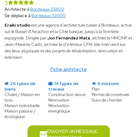
5
Architecte à
Bordeaux 33800
Se déplace à
Bordeaux 33000
Eraiki.studio
est une agence d'architecture basée à Bordeaux, active
sur le Bassin d'Arcachon et la Côte basque, jusqu'à la frontière
espagnole. Dirigée par
Jon Fernández Mata
, architecte HMONP, et
Jean-Maxime Cadix, architecte d'intérieur CFAI, elle intervient sur
des lieux atypiques et des projets de réhabilitation, rénovation et
extension.
Fiche architecte
26 types de
14 types de
6 missions
biens
travaux
Plan
Chalet / Maison en
Construction neuve
Permis de construire
bois
Rénovation
Suivi de chantier
Maison individuelle
Rénovation
Maison passive /
énergétique
écologique
ENVOYER UN MESSAGE
Réponse dans l'heure