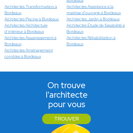
Bordeaux
Architectes Transformation à
Architectes Assistance à la
Bordeaux
maitrise d'ouvrage à Bordeaux
Architectes Piscine à Bordeaux
Architectes Jardin à Bordeaux
Architectes Architecture
Architectes Étude de faisabilité à
d’intérieur à Bordeaux
Bordeaux
Architectes Assainissement à
Architectes Réhabilitation à
Bordeaux
Bordeaux
Architectes Aménagement
combles à Bordeaux
On trouve
l'architecte
pour vous
TROUVER