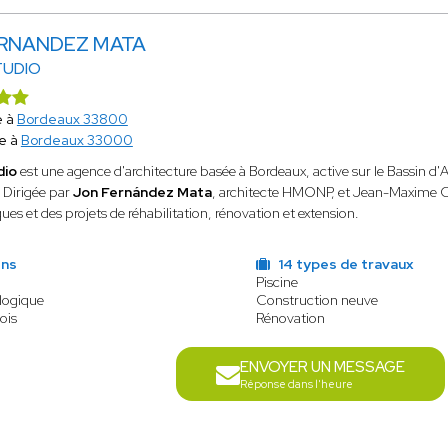
ERNANDEZ MATA
TUDIO
e à
Bordeaux 33800
e à
Bordeaux 33000
dio
est une agence d'architecture basée à Bordeaux, active sur le Bassin d'A
 Dirigée par
Jon Fernández Mata
, architecte HMONP, et Jean-Maxime Cadi
ques et des projets de réhabilitation, rénovation et extension.
ens
14 types de travaux
Piscine
logique
Construction neuve
ois
Rénovation
ENVOYER UN MESSAGE
Réponse dans l'heure