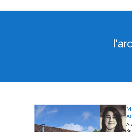
l'a
M
At
Ar
Se