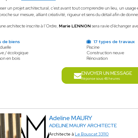
ser un projet architectural, c’est avant tout comprendre un lieu, un usag
roche sur mesure, alliant créativité, rigueur et sens du détail afin de don
ne architecte inscrite à l’Ordre,
Marie LENNON
sera ravie d'échanger ave
 de biens
17 types de travaux
duelle
Piscine
ve / écologique
Construction neuve
son en bois
Rénovation
ENVOYER UN MESSAGE
Réponse sous 48 heures
Adeline MAURY
ADELINE MAURY ARCHITECTE
Architecte à
Le Bouscat 33110