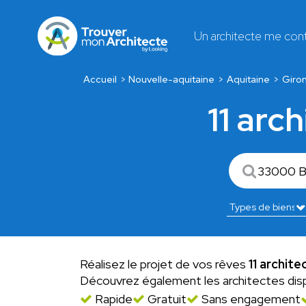
Un architecte me con
Accueil
Nouvelle-aquitaine
Aquitaine
Giro
11 arc
Réalisez le projet de vos rêves
11 archit
Découvrez également les architectes dis
Rapide
Gratuit
Sans engagement