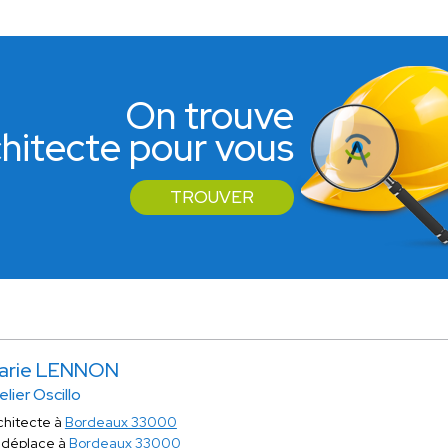
On trouve
rchitecte pour vous
TROUVER
arie LENNON
elier Oscillo
chitecte à
Bordeaux 33000
 déplace à
Bordeaux 33000