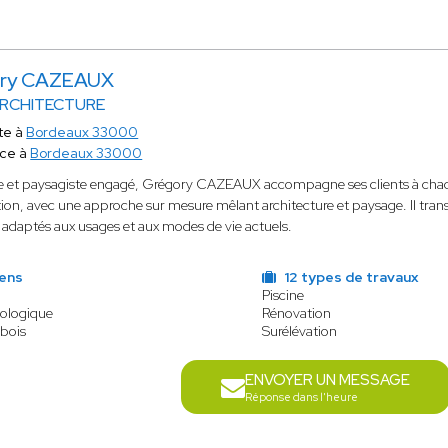
ry CAZEAUX
RCHITECTURE
te à
Bordeaux 33000
ace à
Bordeaux 33000
e et paysagiste engagé, Grégory CAZEAUX accompagne ses clients à chaqu
ion, avec une approche sur mesure mêlant architecture et paysage. Il tran
 adaptés aux usages et aux modes de vie actuels.
iens
12 types de travaux
Piscine
cologique
Rénovation
 bois
Surélévation
ENVOYER UN MESSAGE
Réponse dans l'heure