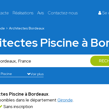
tacte
Réalisations
Avis
Contactez-nous
Se 
nde
Architectes Bordeaux
hitectes Piscine à B
REC
Voir plus
ectes Piscine à Bordeaux
.
ponibles dans le département
Gironde
.
Sans inscription