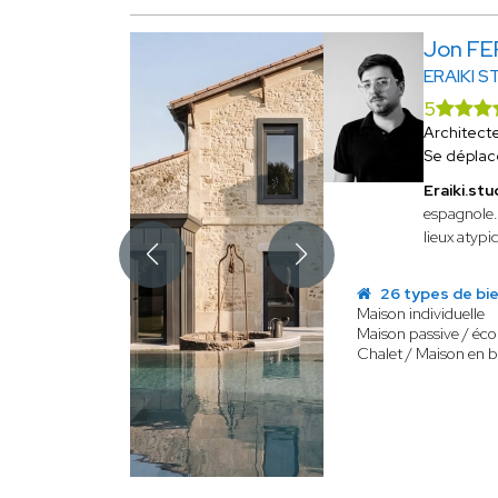
Jon F
ERAIKI S
5
Architect
Se déplac
Eraiki.stu
espagnole.
lieux atypi
26 types de bi
Maison individuelle
Maison passive / éco
Chalet / Maison en b