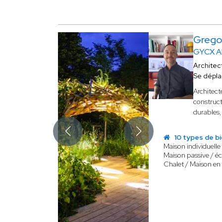
Grego
GYCX A
Architec
Se dépl
Architect
construct
durables,
10 types de b
Maison individuelle
Maison passive / é
Chalet / Maison en