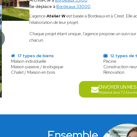
Architecte à
Bordeaux 33100
Se déplace à
Bordeaux 33000
L’agence
Atelier W
est basée à Bordeaux et à Crest. Elle 
l’élaboration de leur projet.
Chaque projet étant unique, l’agence propose un suivi su
chacun.
17 types de biens
12 types de 
Maison individuelle
Piscine
Maison passive / écologique
Construction neu
Chalet / Maison en bois
Rénovation
ENVOYER UN ME
Réponse sous 72 heures
Ensemble