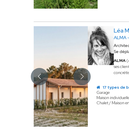
Léa 
ALMA -
Archite
Se dépl
ALMA
(
ses clie
concréti
17 types de b
Garage
Maison individuell
Chalet / Maison e