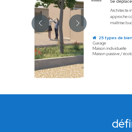
Se déplace
Architecte 
approche con
maîtrise bud
25 types de bie
Garage
Maison individuelle
Maison passive / écol
défi