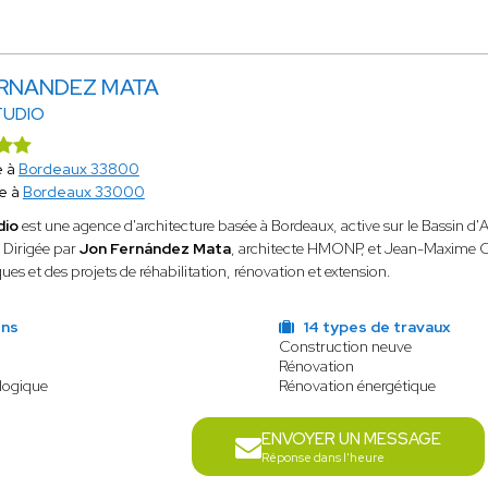
ERNANDEZ MATA
TUDIO
e à
Bordeaux 33800
e à
Bordeaux 33000
dio
est une agence d'architecture basée à Bordeaux, active sur le Bassin d'A
 Dirigée par
Jon Fernández Mata
, architecte HMONP, et Jean-Maxime Cadi
ques et des projets de réhabilitation, rénovation et extension.
ens
14 types de travaux
Construction neuve
Rénovation
logique
Rénovation énergétique
ENVOYER UN MESSAGE
Réponse dans l'heure