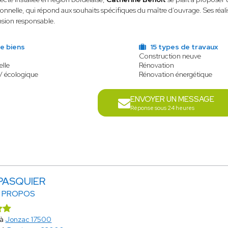
onnelle, qui répond aux souhaits spécifiques du maître d’ouvrage. Ses réali
sion responsable.
e biens
15 types de travaux
Construction neuve
elle
Rénovation
/ écologique
Rénovation énergétique
ENVOYER UN MESSAGE
Réponse sous 24 heures
 PASQUIER
A PROPOS
 à
Jonzac 17500