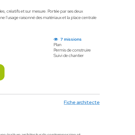
s, créatifs et sur mesure. Portée par ses deux
rone l'usage raisonné des matériaux et la place centrale
7 missions
Plan
Permis de construire
Suivi de chantier
Fiche architecte
une écriture architecturale contemporaine et