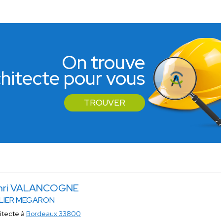
On trouve
rchitecte pour vous
TROUVER
nri VALANCOGNE
LIER MEGARON
itecte à
Bordeaux 33800