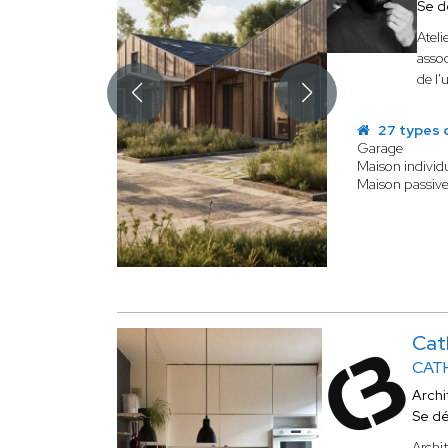
Se d
Ateli
assoc
de l'
27 types 
Garage
Maison individu
Maison passive
Cat
CATH
Archi
Se d
Archit