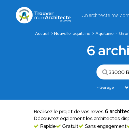
Un architecte me con
Accueil
Nouvelle-aquitaine
Aquitaine
Giro
6 arch
Réalisez le projet de vos rêves
6 archite
Découvrez également les architectes dis
Rapide
Gratuit
Sans engagement