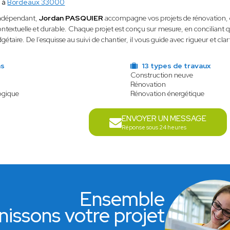
 à
Bordeaux 33000
indépendant,
Jordan PASQUIER
accompagne vos projets de rénovation, 
textuelle et durable. Chaque projet est conçu sur mesure, en conciliant q
gétaire. De l’esquisse au suivi de chantier, il vous guide avec rigueur et clar
ns
13 types de travaux
Construction neuve
Rénovation
ogique
Rénovation énergétique
ENVOYER UN MESSAGE
Réponse sous 24 heures
Ensemble
nissons votre projet