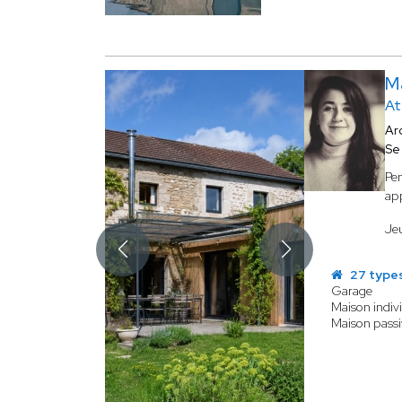
M
At
Ar
Se
Pen
app
Jeu
27 types
Garage
Maison indivi
Maison passi