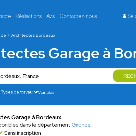
tacte
Réalisations
Avis
Contactez-nous
Se 
nde
Architectes Bordeaux
itectes Garage à B
REC
Voir plus
ctes Garage à Bordeaux
.
ponibles dans le département
Gironde
.
Sans inscription