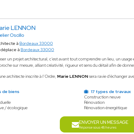
arie LENNON
elier Oscillo
chitecte à
Bordeaux 33000
 déplace à
Bordeaux 33000
ser un projet architectural, c’est avant tout comprendre un lieu, un usag
roche sur mesure, alliant créativité, rigueur et sens du détail afin de don
ne architecte inscrite à l’Ordre,
Marie LENNON
sera ravie d'échanger ave
 de biens
17 types de travaux
Construction neuve
duelle
Rénovation
ve / écologique
Rénovation énergétique
ENVOYER UN MESSAGE
Réponse sous 48 heures