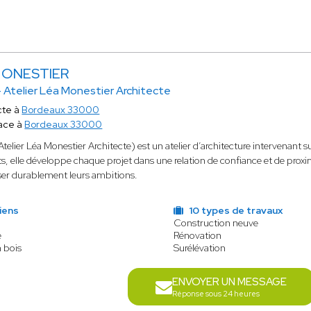
MONESTIER
 Atelier Léa Monestier Architecte
cte à
Bordeaux 33000
ace à
Bordeaux 33000
Atelier Léa Monestier Architecte) est un atelier d’architecture intervenant 
nts, elle développe chaque projet dans une relation de confiance et de prox
ser durablement leurs ambitions.
iens
10 types de travaux
Construction neuve
e
Rénovation
n bois
Surélévation
ENVOYER UN MESSAGE
Réponse sous 24 heures