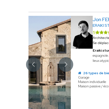
Jon F
ERAIKI S
5
Architect
Se déplac
Eraiki.stu
espagnole.
lieux atypi
26 types de bi
Garage
Maison individuelle
Maison passive / éco