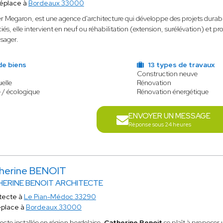
éplace à
Bordeaux 33000
er Megaron, est une agence d'architecture qui développe des projets durable
iés, elle intervient en neuf ou réhabilitation (extension, surélévation) et p
usager.
de biens
13 types de travaux
Construction neuve
elle
Rénovation
 / écologique
Rénovation énergétique
ENVOYER UN MESSAGE
Réponse sous 24 heures
herine BENOIT
ERINE BENOIT ARCHITECTE
tecte à
Le Pian-Médoc 33290
éplace à
Bordeaux 33000
ecte installée en région bordelaise,
Catherine Benoit
se plaît à proposer 