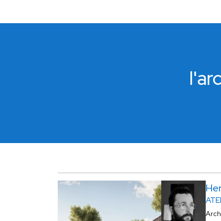
l'a
He
ATE
Arch