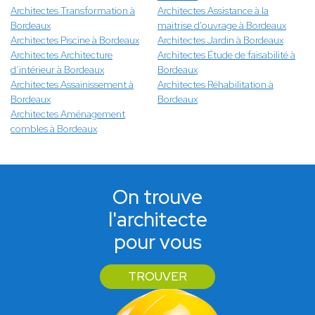
Architectes Transformation à
Architectes Assistance à la
Bordeaux
maitrise d'ouvrage à Bordeaux
Architectes Piscine à Bordeaux
Architectes Jardin à Bordeaux
Architectes Architecture
Architectes Étude de faisabilité à
d’intérieur à Bordeaux
Bordeaux
Architectes Assainissement à
Architectes Réhabilitation à
Bordeaux
Bordeaux
Architectes Aménagement
combles à Bordeaux
On trouve
l'architecte
pour vous
TROUVER