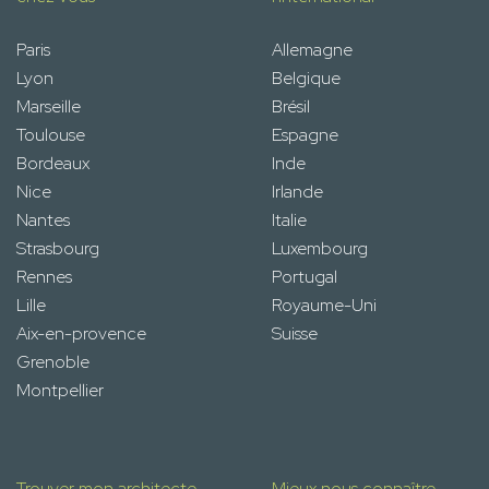
Paris
Allemagne
Lyon
Belgique
Marseille
Brésil
Toulouse
Espagne
Bordeaux
Inde
Nice
Irlande
Nantes
Italie
Strasbourg
Luxembourg
Rennes
Portugal
Lille
Royaume-Uni
Aix-en-provence
Suisse
Grenoble
Montpellier
Trouver mon architecte
Mieux nous connaître