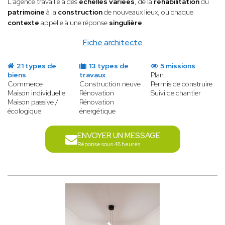
L'agence travaille à des
échelles variées
, de la
réhabilitation
du
patrimoine
à la
construction
de nouveaux lieux, où chaque
contexte
appelle à une réponse
singulière
.
Fiche architecte
21 types de
13 types de
5 missions
biens
travaux
Plan
Commerce
Construction neuve
Permis de construire
Maison individuelle
Rénovation
Suivi de chantier
Maison passive /
Rénovation
écologique
énergétique
ENVOYER UN MESSAGE
Réponse sous 48 heures