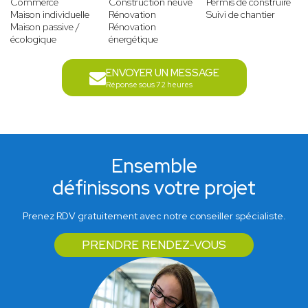
Commerce
Construction neuve
Permis de construire
Maison individuelle
Rénovation
Suivi de chantier
Maison passive /
Rénovation
écologique
énergétique
ENVOYER UN MESSAGE
Réponse sous 72 heures
Ensemble
définissons votre projet
Prenez RDV gratuitement avec notre conseiller spécialiste.
PRENDRE RENDEZ-VOUS