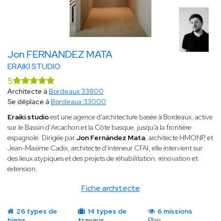
Jon FERNANDEZ MATA
ERAIKI STUDIO
5
Architecte à
Bordeaux 33800
Se déplace à
Bordeaux 33000
Eraiki.studio
est une agence d'architecture basée à Bordeaux, active
sur le Bassin d'Arcachon et la Côte basque, jusqu'à la frontière
espagnole. Dirigée par
Jon Fernández Mata
, architecte HMONP, et
Jean-Maxime Cadix, architecte d'intérieur CFAI, elle intervient sur
des lieux atypiques et des projets de réhabilitation, rénovation et
extension.
Fiche architecte
26 types de
14 types de
6 missions
biens
travaux
Plan