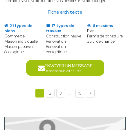
harmonie avec votre identité, vos besoins et votre budget.
Fiche architecte
21 types de
17 types de
6 missions
biens
travaux
Plan
Commerce
Construction neuve
Permis de construire
Maison individuelle
Rénovation
Suivi de chantier
Maison passive /
Rénovation
écologique
énergétique
ENVOYER UN MESSAGE
Réponse sous 24 heures
...
1
2
3
15